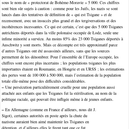
sous le nom de « protectorat de Bohème-Moravie » 5 000. Ces chiffres
sont bien sûr sujets à caution : comme pour les Juifs, les nazis se sont
lancés dans des tentatives de définition de « qui est Tsigane » et de
recensement, avec un insuccès plus grand et des tergiversations et des
incohérences incessantes. Ce qui est certain, c’est que des 5 000 Tsiganes
autrichiens déportés dans la ville polonaise occupée de Łodz, seule une
infime minorité a survécu. Au moins 85% des 23 000 Tsiganes déportés à
Auschwitz y sont morts. Mais ce décompte est très approximatif parce
d’autres Tsiganes ont été assassinés ailleurs, sans que les sources
permettent de les dénombrer. Pour l’ensemble de l’Europe occupée, les
chiffres sont encore plus incertains ; les populations tsiganes les plus
importantes étaient en Roumanie, en Hongrie et en URSS ; les estimations
des pertes vont de 100 000 à 500 000, mais l’estimation de la population
totale elle-même pose des difficultés considérables.
–
Une persécution particulièrement cruelle pour une population aussi
attachée aux enfants que les Tsiganes fut la stérilisation, au nom de la
politique raciale, qui pouvait être infligée même à de jeunes enfants.
–
En Allemagne (comme en France d’ailleurs, nous dit J.
Sigot), certaines autorités en poste après la chute du
nazisme auraient bien aimé maintenir les Tsiganes en
détention, et d’ailleurs elles le firent tant que ce fut