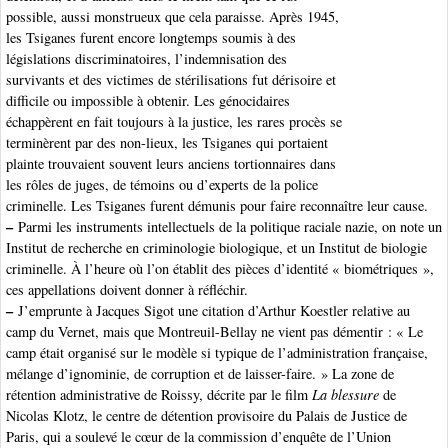
possible, aussi monstrueux que cela paraisse. Après 1945,
les Tsiganes furent encore longtemps soumis à des
législations discriminatoires, l’indemnisation des
survivants et des victimes de stérilisations fut dérisoire et
difficile ou impossible à obtenir. Les génocidaires
échappèrent en fait toujours à la justice, les rares procès se
terminèrent par des non-lieux, les Tsiganes qui portaient
plainte trouvaient souvent leurs anciens tortionnaires dans
les rôles de juges, de témoins ou d’experts de la police
criminelle. Les Tsiganes furent démunis pour faire reconnaître leur cause.
–
Parmi les instruments intellectuels de la politique raciale nazie, on note un
Institut de recherche en criminologie biologique, et un Institut de biologie
criminelle. À l’heure où l’on établit des pièces d’identité « biométriques »,
ces appellations doivent donner à réfléchir.
–
J’emprunte à Jacques Sigot une citation d’Arthur Koestler relative au
camp du Vernet, mais que Montreuil-Bellay ne vient pas démentir : « Le
camp était organisé sur le modèle si typique de l’administration française,
mélange d’ignominie, de corruption et de laisser-faire. » La zone de
rétention administrative de Roissy, décrite par le film
La blessure
de
Nicolas Klotz, le centre de détention provisoire du Palais de Justice de
Paris, qui a soulevé le cœur de la commission d’enquête de l’Union