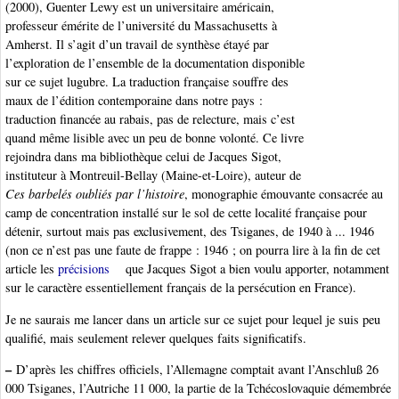
(2000), Guenter Lewy est un universitaire américain,
professeur émérite de l’université du Massachusetts à
Amherst. Il s’agit d’un travail de synthèse étayé par
l’exploration de l’ensemble de la documentation disponible
sur ce sujet lugubre. La traduction française souffre des
maux de l’édition contemporaine dans notre pays :
traduction financée au rabais, pas de relecture, mais c’est
quand même lisible avec un peu de bonne volonté. Ce livre
rejoindra dans ma bibliothèque celui de Jacques Sigot,
instituteur à Montreuil-Bellay (Maine-et-Loire), auteur de
Ces barbelés oubliés par l’histoire
, monographie émouvante consacrée au
camp de concentration installé sur le sol de cette localité française pour
détenir, surtout mais pas exclusivement, des Tsiganes, de 1940 à ... 1946
(non ce n’est pas une faute de frappe : 1946 ; on pourra lire à la fin de cet
article les
précisions
que Jacques Sigot a bien voulu apporter, notamment
sur le caractère essentiellement français de la persécution en France).
Je ne saurais me lancer dans un article sur ce sujet pour lequel je suis peu
qualifié, mais seulement relever quelques faits significatifs.
–
D’après les chiffres officiels, l’Allemagne comptait avant l’Anschluß 26
000 Tsiganes, l’Autriche 11 000, la partie de la Tchécoslovaquie démembrée