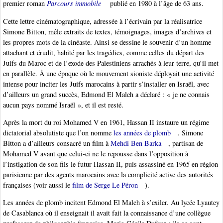
premier roman
Parcours immobile
publié en 1980 à l’âge de 63 ans.
Cette lettre cinématographique, adressée à l’écrivain par la réalisatrice
Simone Bitton, mêle extraits de textes, témoignages, images d’archives et
les propres mots de la cinéaste. Ainsi se dessine le souvenir d’un homme
attachant et érudit, habité par les tragédies, comme celles du départ des
Juifs du Maroc et de l’exode des Palestiniens arrachés à leur terre, qu’il met
en parallèle. À une époque où le mouvement sioniste déployait une activité
intense pour inciter les Juifs marocains à partir s’installer en Israël, avec
d’ailleurs un grand succès, Edmond El Maleh a déclaré : « je ne connais
aucun pays nommé Israël », et il est resté.
Après la mort du roi Mohamed V en 1961, Hassan II instaure un régime
dictatorial absolutiste que l’on nomme
les années de plomb
. Simone
Bitton a d’ailleurs consacré un film à
Mehdi Ben Barka
, partisan de
Mohamed V avant que celui-ci ne le repousse dans l’opposition à
l’instigation de son fils le futur Hassan II, puis assassiné en 1965 en région
parisienne par des agents marocains avec la complicité active des autorités
françaises (voir aussi le
film de Serge Le Péron
).
Les années de plomb incitent Edmond El Maleh à s’exiler. Au lycée Lyautey
de Casablanca où il enseignait il avait fait la connaissance d’une collègue