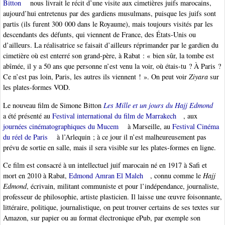
Bitton
nous livrait le récit d’une visite aux cimetières juifs marocains,
aujourd’hui entretenus par des gardiens musulmans, puisque les juifs sont
partis (ils furent 300 000 dans le Royaume), mais toujours visités par les
descendants des défunts, qui viennent de France, des États-Unis ou
d’ailleurs. La réalisatrice se faisait d’ailleurs réprimander par le gardien du
cimetière où est enterré son grand-père, à Rabat : « bien sûr, la tombe est
abîmée, il y a 50 ans que personne n’est venu la voir, où étais-tu ? À Paris ?
Ce n’est pas loin, Paris, les autres ils viennent ! ». On peut voir
Ziyara
sur
les plates-formes VOD.
Le nouveau film de Simone Bitton
Les Mille et un jours du Hajj Edmond
a été présenté au
Festival international du film de Marrakech
, aux
journées cinématographiques du Mucem
à Marseille, au
Festival Cinéma
du réel de Paris
à l’Arlequin ; à ce jour il n’est malheureusement pas
prévu de sortie en salle, mais il sera visible sur les plates-formes en ligne.
Ce film est consacré à un intellectuel juif marocain né en 1917 à Safi et
mort en 2010 à Rabat,
Edmond Amran El Maleh
, connu comme le
Hajj
Edmond
, écrivain, militant communiste et pour l’indépendance, journaliste,
professeur de philosophie, artiste plasticien. Il laisse une œuvre foisonnante,
littéraire, politique, journalistique, on peut trouver certains de ses textes sur
Amazon, sur papier ou au format électronique ePub, par exemple son