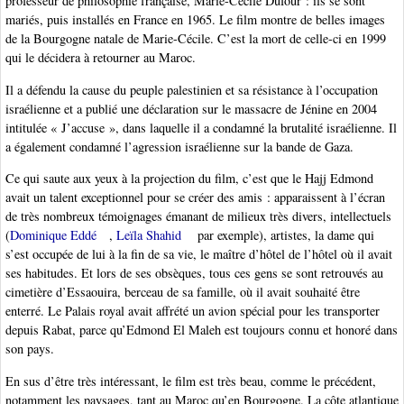
professeur de philosophie française, Marie-Cécile Dufour : ils se sont
mariés, puis installés en France en 1965. Le film montre de belles images
de la Bourgogne natale de Marie-Cécile. C’est la mort de celle-ci en 1999
qui le décidera à retourner au Maroc.
Il a défendu la cause du peuple palestinien et sa résistance à l’occupation
israélienne et a publié une déclaration sur le massacre de Jénine en 2004
intitulée « J’accuse », dans laquelle il a condamné la brutalité israélienne. Il
a également condamné l’agression israélienne sur la bande de Gaza.
Ce qui saute aux yeux à la projection du film, c’est que le Hajj Edmond
avait un talent exceptionnel pour se créer des amis : apparaissent à l’écran
de très nombreux témoignages émanant de milieux très divers, intellectuels
(
Dominique Eddé
,
Leïla Shahid
par exemple), artistes, la dame qui
s’est occupée de lui à la fin de sa vie, le maître d’hôtel de l’hôtel où il avait
ses habitudes. Et lors de ses obsèques, tous ces gens se sont retrouvés au
cimetière d’Essaouira, berceau de sa famille, où il avait souhaité être
enterré. Le Palais royal avait affrété un avion spécial pour les transporter
depuis Rabat, parce qu’Edmond El Maleh est toujours connu et honoré dans
son pays.
En sus d’être très intéressant, le film est très beau, comme le précédent,
notamment les paysages, tant au Maroc qu’en Bourgogne. La côte atlantique