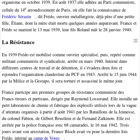
organisme en octobre 1939. En août 1937 elle adhère au Parti communiste,
e
cellule du 14
arrondissement de Paris, où elle fait la connaissance de
Frédéric Sérazin
, dit Frédo, ouvrier métallurgiste, déjà père d’une petite
fille, Éliane, dont la mère était morte quelques années auparavant. France et
Frédo se marient le 13 mai 1939, leur fils Roland naît le 28 janvier 1940.
La Résistance
En 1939 Frédo est mobilisé comme ouvrier spécialisé, puis, repéré comme
militant communiste et syndicaliste, arrêté en mars 1940. Interné dans
différents centres de travail et de détention, il s’évadera deux fois et
rejoindra l’organisation clandestine du PCF en 1943. Arrêté le 15 juin 1944
par la Milice et la Gestapo, il sera torturé et assassiné le même jour.
France participe aux premiers groupes de résistance communiste des
Francs-tireurs et partisans, dirigés par Raymond Losserand. Elle installe un
petit laboratoire de chimie et fabrique des explosifs utilisés lors de la vague
d’attentats organisés à partir d’août 1941 par les Bataillons de la Jeunesse,
du colonel Fabien, de Gilbert Brustlein et de Fernand Zalkinow. Elle est
arrêtée par la police française avec 68 camarades, le 16 mai 1942. Trois
jours avant son arrestation, France Bloch avait vu pour la dernière fois
Frédo, interné au
camp de Voves
.