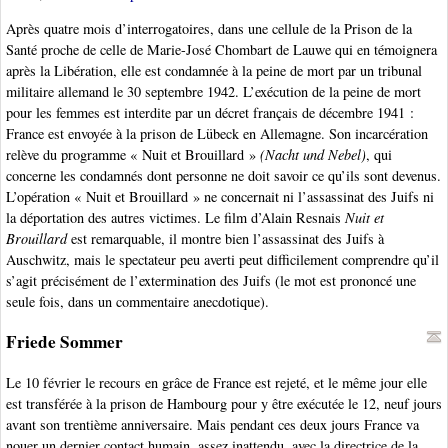
Après quatre mois d’interrogatoires, dans une cellule de la Prison de la
Santé proche de celle de Marie-José Chombart de Lauwe qui en témoignera
après la Libération, elle est condamnée à la peine de mort par un tribunal
militaire allemand le 30 septembre 1942. L’exécution de la peine de mort
pour les femmes est interdite par un décret français de décembre 1941 :
France est envoyée à la prison de Lübeck en Allemagne. Son incarcération
relève du programme « Nuit et Brouillard »
(Nacht und Nebel)
, qui
concerne les condamnés dont personne ne doit savoir ce qu’ils sont devenus.
L’opération « Nuit et Brouillard » ne concernait ni l’assassinat des Juifs ni
la déportation des autres victimes. Le film d’Alain Resnais
Nuit et
Brouillard
est remarquable, il montre bien l’assassinat des Juifs à
Auschwitz, mais le spectateur peu averti peut difficilement comprendre qu’il
s’agit précisément de l’extermination des Juifs (le mot est prononcé une
seule fois, dans un commentaire anecdotique).
Friede Sommer
Le 10 février le recours en grâce de France est rejeté, et le même jour elle
est transférée à la prison de Hambourg pour y être exécutée le 12, neuf jours
avant son trentième anniversaire. Mais pendant ces deux jours France va
nouer un dernier contact humain, assez inattendu, avec la directrice de la