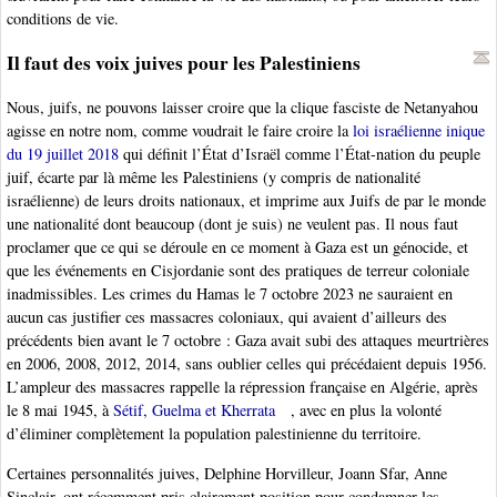
conditions de vie.
Il faut des voix juives pour les Palestiniens
Nous, juifs, ne pouvons laisser croire que la clique fasciste de Netanyahou
agisse en notre nom, comme voudrait le faire croire la
loi israélienne inique
du 19 juillet 2018
qui définit l’État d’Israël comme l’État-nation du peuple
juif, écarte par là même les Palestiniens (y compris de nationalité
israélienne) de leurs droits nationaux, et imprime aux Juifs de par le monde
une nationalité dont beaucoup (dont je suis) ne veulent pas. Il nous faut
proclamer que ce qui se déroule en ce moment à Gaza est un génocide, et
que les événements en Cisjordanie sont des pratiques de terreur coloniale
inadmissibles. Les crimes du Hamas le 7 octobre 2023 ne sauraient en
aucun cas justifier ces massacres coloniaux, qui avaient d’ailleurs des
précédents bien avant le 7 octobre : Gaza avait subi des attaques meurtrières
en 2006, 2008, 2012, 2014, sans oublier celles qui précédaient depuis 1956.
L’ampleur des massacres rappelle la répression française en Algérie, après
le 8 mai 1945, à
Sétif, Guelma et Kherrata
, avec en plus la volonté
d’éliminer complètement la population palestinienne du territoire.
Certaines personnalités juives, Delphine Horvilleur, Joann Sfar, Anne
Sinclair, ont récemment pris clairement position pour condamner les