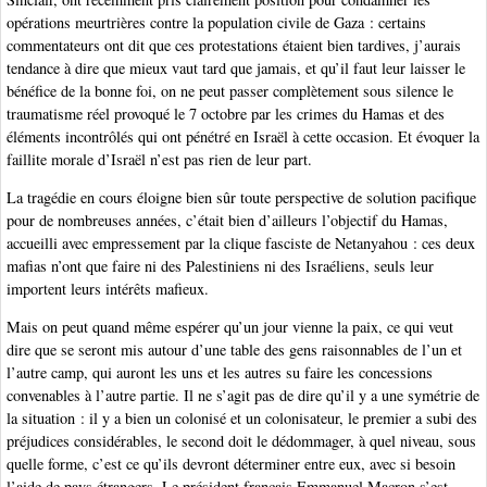
opérations meurtrières contre la population civile de Gaza : certains
commentateurs ont dit que ces protestations étaient bien tardives, j’aurais
tendance à dire que mieux vaut tard que jamais, et qu’il faut leur laisser le
bénéfice de la bonne foi, on ne peut passer complètement sous silence le
traumatisme réel provoqué le 7 octobre par les crimes du Hamas et des
éléments incontrôlés qui ont pénétré en Israël à cette occasion. Et évoquer la
faillite morale d’Israël n’est pas rien de leur part.
La tragédie en cours éloigne bien sûr toute perspective de solution pacifique
pour de nombreuses années, c’était bien d’ailleurs l’objectif du Hamas,
accueilli avec empressement par la clique fasciste de Netanyahou : ces deux
mafias n’ont que faire ni des Palestiniens ni des Israéliens, seuls leur
importent leurs intérêts mafieux.
Mais on peut quand même espérer qu’un jour vienne la paix, ce qui veut
dire que se seront mis autour d’une table des gens raisonnables de l’un et
l’autre camp, qui auront les uns et les autres su faire les concessions
convenables à l’autre partie. Il ne s’agit pas de dire qu’il y a une symétrie de
la situation : il y a bien un colonisé et un colonisateur, le premier a subi des
préjudices considérables, le second doit le dédommager, à quel niveau, sous
quelle forme, c’est ce qu’ils devront déterminer entre eux, avec si besoin
l’aide de pays étrangers. Le président français Emmanuel Macron s’est