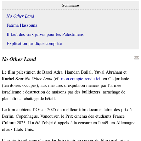
Sommaire
No Other Land
Fatima Hassouna
Il faut des voix juives pour les Palestiniens
Explication juridique complète
No Other Land
Le film palestinien de Basel Adra, Hamdan Ballal, Yuval Abraham et
Rachel Szor
No Other Land
(cf.
mon compte-rendu ici
, en Cisjordanie
(territoires occupés), aux mesures d’expulsion menées par l’armée
israélienne : destruction de maisons par des bulldozers, arrachage de
plantations, abattage de bétail.
Le film a obtenu l’Oscar 2025 du meilleur film documentaire, des prix à
Berlin, Copenhague, Vancouver, le Prix cinéma des étudiants France
Culture 2025. Il a été l’objet d’appels à la censure en Israël, en Allemagne
et aux États-Unis.
L’armée israélienne n’a pas tardé à réagir au succès du film (malgré un