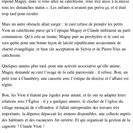
répond Maguy, mais si vous allez au catéchisme, vous irez aussi à la messe
tous les dimanches matin ». Les enfants n’avaient pas prévu ça, et il était
trop tard pour reculer.
Mais un autre obstacle allait surgir : le curé refuse de prendre les petits
Vion au catéchisme parce qu’à l’époque Maguy et Claude militaient au parti
communiste. Qu’à cela ne tienne, Maguy part au presbytère et le curé en
sera quitte pour une bonne leçon de laïcité républicaine assaisonnée de
charité évangélique, et bien sûr acceptation de Sylvie et de Pierre-Yves au
catéchisme.
Quelques années plus tard, pour une activité associative qu’elle anime,
Maguy demande au curé l’usage de la salle paroissiale : il refuse. Bon, un
petit tour à Chambéry, une causette avec l’évêque du diocèse et l’affaire est
réglée.
Bon, les Vion n’étaient pas rigides pour autant, et ils ont su adapter leurs
relations avec l’Église : il y a quelques années, le clocher de l’église du
village menaçait de s’effondrer, il fallait entreprendre des travaux très
importants, la dépense dépassait les moyens disponibles, une collecte auprès
des habitants et des vacanciers fut ouverte. Et qui organisait la gestion de la
cagnotte ? Claude Vion !