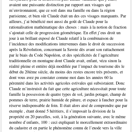
avaient une puissante distinction par rapport aux visages qui
m’environnaient, que ce soit dans ma famille ou dans la région
parisienne, et bien sûr Claude était un des ces visages marquants. Par
ailleurs, j’ai bénéficié moi aussi du goût de Claude pour la
rationalisation mathématique des choses : mais à la notion de fraction
s’ajoutait celle de progression géométrique. En effet j’eus droit un
jour à un brillant exposé de Claude relatif à la combinaison de
l’incidence des modifications intervenues dans le droit de succession
après la Révolution, concernant la Savoie dès avant son rattachement
par le biais du Code Napoléon, et des spécificités de l’agriculture
traditionnelle en montagne dont Claude avait, enfant, vécu sinon la
réalité pleine et entière déjà modifiée par l’impact du tourisme dès le
début du 20ième siècle, du moins des restes encore très présents, et
dont vous avez pu constater comme moi dans les années 60 la
pérennité dans les activités agricoles estivales qui subsistaient. Donc
Claude m’instruisit du fait que cette agriculture nécessitait pour toute
famille la possession de quatre types de sol, jardin potager, champ de
pommes de terre, prairie humide de pâture, et espace à faucher pour la
réserve indispensable de foin. Il était alors aisé de comprendre que par
exemple , étant donné 5 héritiers, il s’imposait la division de la
propriété en 20 parcelles, soit, à la génération suivante, avec le même
nombre d’enfants, 100 : ceci expliquait le morcellement extraordinaire
du cadastre et en partie le phénomène connu de l’exode vers la ville