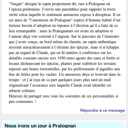
"Vargne" désigne le sapin proprement dit, rare à Pralognan où
l’épicéa prédomine. J’ouvre une parenthèse pour rappeler la triste
vérité selon laquelle le sentiment amoureux expose à déception. Il en
est ainsi de "l’amoureux de Pralognan" espèce d’homme habité d’un
furieux besoin d’adoption en réponse à l’élection qu’il a faite de ce
lieu remarquable : mais le Pralognanais est avare en adoption et
l’amour déçu vire souvent à l’aigreur. Sur le parcours de l’itinéraire
que j’avais conçu, au bord même du chemin, un sapin authentique
résistait miraculeusement à l’étreinte des épicéas, mais il n’échappa
pas au regard de Claude, qui en fit matière à conférence sur les
démêlés courants encore vers 1950 entre agents des eaux et forêts et
locaux déchaussant les épicéas, plantés pour stabiliser les terrains
exposés aux boues torrentielles, par les prélèvements d’aiguilles aux
fins de litière pour les vaches. Un amoureux déçu se trouvait dans la
troupe : et j’ai reçu de sa part quelques jours plus tard un mail
stigmatisant l’assurance avec laquelle Claude avait identifié cet
arbuste solitaire.
Heureux de partager avec vous les souvenirs de ces personnalités si
peu communes !
Répondre à ce message
Nous irons un jour à Pralognan