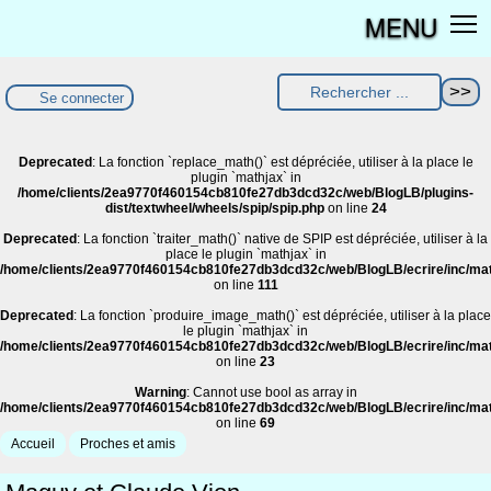
MENU
Se connecter
Deprecated
: La fonction `replace_math()` est dépréciée, utiliser à la place le
plugin `mathjax` in
/home/clients/2ea9770f460154cb810fe27db3dcd32c/web/BlogLB/plugins-
dist/textwheel/wheels/spip/spip.php
on line
24
Deprecated
: La fonction `traiter_math()` native de SPIP est dépréciée, utiliser à la
place le plugin `mathjax` in
/home/clients/2ea9770f460154cb810fe27db3dcd32c/web/BlogLB/ecrire/inc/ma
on line
111
Deprecated
: La fonction `produire_image_math()` est dépréciée, utiliser à la place
le plugin `mathjax` in
/home/clients/2ea9770f460154cb810fe27db3dcd32c/web/BlogLB/ecrire/inc/ma
on line
23
Warning
: Cannot use bool as array in
/home/clients/2ea9770f460154cb810fe27db3dcd32c/web/BlogLB/ecrire/inc/ma
on line
69
Accueil
Proches et amis