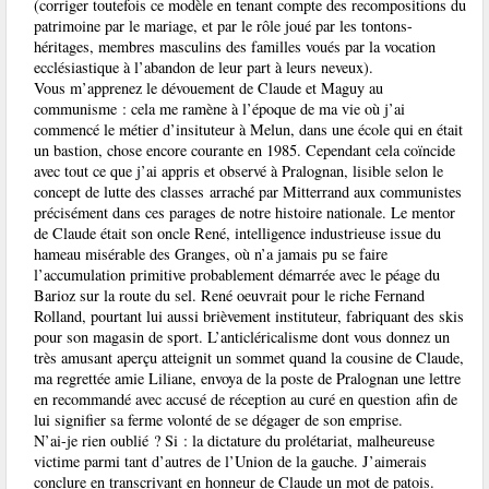
(corriger toutefois ce modèle en tenant compte des recompositions du
patrimoine par le mariage, et par le rôle joué par les tontons-
héritages, membres masculins des familles voués par la vocation
ecclésiastique à l’abandon de leur part à leurs neveux).
Vous m’apprenez le dévouement de Claude et Maguy au
communisme : cela me ramène à l’époque de ma vie où j’ai
commencé le métier d’insituteur à Melun, dans une école qui en était
un bastion, chose encore courante en 1985. Cependant cela coïncide
avec tout ce que j’ai appris et observé à Pralognan, lisible selon le
concept de lutte des classes arraché par Mitterrand aux communistes
précisément dans ces parages de notre histoire nationale. Le mentor
de Claude était son oncle René, intelligence industrieuse issue du
hameau misérable des Granges, où n’a jamais pu se faire
l’accumulation primitive probablement démarrée avec le péage du
Barioz sur la route du sel. René oeuvrait pour le riche Fernand
Rolland, pourtant lui aussi brièvement instituteur, fabriquant des skis
pour son magasin de sport. L’anticléricalisme dont vous donnez un
très amusant aperçu atteignit un sommet quand la cousine de Claude,
ma regrettée amie Liliane, envoya de la poste de Pralognan une lettre
en recommandé avec accusé de réception au curé en question afin de
lui signifier sa ferme volonté de se dégager de son emprise.
N’ai-je rien oublié ? Si : la dictature du prolétariat, malheureuse
victime parmi tant d’autres de l’Union de la gauche. J’aimerais
conclure en transcrivant en honneur de Claude un mot de patois.