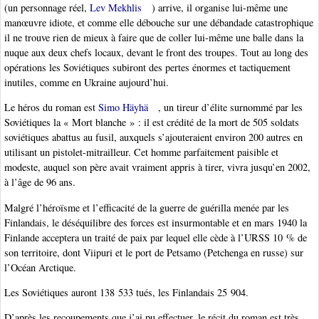
(un personnage réel,
Lev Mekhlis
) arrive, il organise lui-même une
manœuvre idiote, et comme elle débouche sur une débandade catastrophique
il ne trouve rien de mieux à faire que de coller lui-même une balle dans la
nuque aux deux chefs locaux, devant le front des troupes. Tout au long des
opérations les Soviétiques subiront des pertes énormes et tactiquement
inutiles, comme en Ukraine aujourd’hui.
Le héros du roman est
Simo Häyhä
, un tireur d’élite surnommé par les
Soviétiques la « Mort blanche » : il est crédité de la mort de 505 soldats
soviétiques abattus au fusil, auxquels s’ajouteraient environ 200 autres en
utilisant un pistolet-mitrailleur. Cet homme parfaitement paisible et
modeste, auquel son père avait vraiment appris à tirer, vivra jusqu’en 2002,
à l’âge de 96 ans.
Malgré l’héroïsme et l’efficacité de la guerre de guérilla menée par les
Finlandais, le déséquilibre des forces est insurmontable et en mars 1940 la
Finlande acceptera un traité de paix par lequel elle cède à l’URSS 10 % de
son territoire, dont Viipuri et le port de Petsamo (Petchenga en russe) sur
l’Océan Arctique.
Les Soviétiques auront 138 533 tués, les Finlandais 25 904.
D’après les recoupements que j’ai pu effectuer, le récit du roman est très