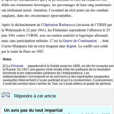
fidèle aux événements historiques, les personnages de haut rang mentionnés
ont réellement existé. Attention, l’essentiel du récit porte sur des combats
sanglants, dans des circonstances épouvantables.
Après le déclenchement de l’
Opération Barbarossa
(invasion de l’URSS par
la Wehrmacht le 22 juin 1941), les Finlandais reprendront l’offensive le 25
juin 1941 contre l’URSS, avec un soutien matériel et logistique allemand,
mais sans participation militaire. C’est la
Guerre de Continuation
, dont
Curzio Malaparte fait un récit éloquent dans
Kaputt
. Le conflit sera soldé
par le traité de Paris en 1947.
Notes
[
1
]
La
Finlande
appartenait à la Suède jusqu’en 1808, où elle fut conquise par
la Russie. En 1917 une guerre civile éclata entre les partisans de la révolution
bolchevik et les nationalistes partisans de l’indépendance. Les
indépendantistes l’ont emporté et se sont livrés à des représailles sanglantes,
auxquelles Mannerheim n’a pas participé et qu’il a condamnées. Curieusement,
il avait fait carrière dans l’armée du Tsar, où il avait obtenu le grade de général.
Répondre à cet article
Un avis pas du tout impartial