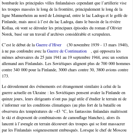
bombarde les principales villes finlandaises cependant que l’artillerie vise
les troupes massées le long de la frontière, principalement le long de la
ligne Mannerheim au nord de Léningrad, entre le lac Ladoga et le golfe de
Finlande, mais aussi à l’est du lac Ladoga, dans le bassin de la rivière
Kollaa, où vont se dérouler les principaux épisodes du roman d’Olivier
Norek, basé sur un travail d’archives considérable et scrupuleux.
C’est le début de la
Guerre d’Hiver
(30 novembre 1939 - 13 mars 1940),
à ne pas confondre avec la
Guerre de Continuation
, qui opposera les
mêmes adversaires du 25 juin 1941 au 19 septembre 1944, avec un soutien
allemand aux Finlandais. Les Soviétiques alignent plus de 700 000 hommes
contre 340 000 pour la Finlande, 3000 chars contre 30, 3800 avions contre
173.
Le déroulement des événements est étrangement similaire à celui de la
guerre actuelle en Ukraine : les Soviétiques pensent avaler la Finlande en
quinze jours, leurs dirigeants n’ont pas jugé utile d’étudier le terrain ni de
s’informer sur les conditions climatiques (au plus fort de la bataille on
observera des températures de −43 °C, les fantassins finlandais maîtrisent
le ski et disposent de combinaisons de camouflage blanches), alors ils
lancent à l’aveugle en terrain découvert des troupes qui se font massacrer
par les Finlandais soigneusement embusqués. Lorsque le chef de Moscou