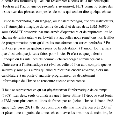
d’écrire des formules qui veulent ressembler à celles de la mathématique
(Fortran est l’acronyme de
Formula Translation
), PL/1 permet d’écrire des
textes avec des phrases composées de mots qui veulent dire quelque chose.
Est-ce la morphologie du langage, ou le talent pédagogique des instructeurs,
ou l’atmosphère magique du centre de calcul et de ses deux IBM 360/50
sous OS/MFT desservis par une armée d’opérateurs et de pupitreurs, ou le
charme de ravissantes « perfo-vérifs » auquelles nous remettons nos feuilles
de programmation pour qu’elles les transforment en cartes perforées ? En
tout cas je passe en quelques jours de la détestation à l’amour fou : je sais
que c’est cela que je veux faire, pour la vie. Et c’est ce que je ferai :
l’époque où les intellectuels comme Schützenberger commençaient à
s’intéresser à l’informatique est révolue, celle où l’on aura compris que les
salaires y sont plus élevés qu’ailleurs n’est pas encore advenue, alors ma
candidature à un poste d’analyste-programmeur au département
informatique de l’Insee ne rencontre aucune concurrence.
Il faut se représenter ce qu’est
physiquement
l’informatique de ce temps
(1968). Les deux seuls ordinateurs que l’Insee utilise à l’époque sont loués
à IBM pour plusieurs millions de francs par an (selon l’Insee, 1 franc 1968
2
égale 1,27 euro 2021). Ils occupent une salle machine d’à peu près 200 m
et pèsent une vingtaine de tonnes chacun, avec les armoires de mémoire, les