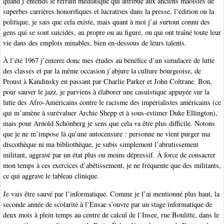
quand j’entends le refrain médiatique qui attribue aux anciens maoïstes de
superbes carrières honorifiques et lucratives dans la presse, l’édition ou la
politique, je sais que cela existe, mais quant à moi j’ai surtout connu des
gens qui se sont suicidés, au propre ou au figuré, ou qui ont traîné toute leur
vie dans des emplois minables, bien en-dessous de leurs talents.
À l’été 1967 j’enterre donc mes études au bénéfice d’un simulacre de lutte
des classes et par la même occasion j’abjure la culture bourgeoise, de
Proust à Kandinsky en passant par Charlie Parker et John Coltrane. Bon,
pour sauver le jazz, je parviens à élaborer une casuistique appuyée sur la
lutte des Afro-Américains contre le racisme des impérialistes américains (ce
qui m’amène à surévaluer Archie Shepp et à sous-estimer Duke Ellington),
mais pour Arnold Schönberg je sens que cela va être plus difficile. Notons
que je ne m’impose là qu’une autocensure : personne ne vient purger ma
discothèque ni ma bibliothèque, je subis simplement l’abrutissement
militant, aggravé par un état plus ou moins dépressif. À force de consacrer
mon temps à ces exercices d’abêtissement, je ne fréquente que des militants,
ce qui aggrave le tableau clinique.
Je vais être sauvé par l’informatique. Comme je l’ai mentionné plus haut, la
seconde année de scolarité à l’Ensae s’ouvre par un stage informatique de
deux mois à plein temps au centre de calcul de l’Insee, rue Boulitte, dans le