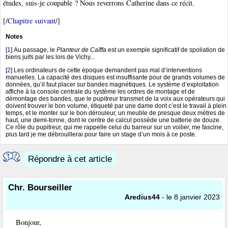
études, suis-je coupable ? Nous reverrons Catherine dans ce récit.
[/
Chapitre suivant
/]
Notes
[
1
]
Au passage, le
Planteur de Caïffa
est un exemple significatif de spoliation de
biens juifs par les lois de Vichy...
[
2
]
Les ordinateurs de cette époque demandent pas mal d’interventions
manuelles. La capacité des disques est insuffisante pour de grands volumes de
données, qu’il faut placer sur bandes magnétiques. Le système d’exploitation
affiche à la console centrale du système les ordres de montage et de
démontage des bandes, que le pupitreur transmet de la voix aux opérateurs qui
doivent trouver le bon volume, étiqueté par une dame dont c’est le travail à plein
temps, et le monter sur le bon dérouleur, un meuble de presque deux mètres de
haut, une demi-tonne, dont le centre de calcul possède une batterie de douze.
Ce rôle du pupitreur, qui me rappelle celui du barreur sur un voilier, me fascine,
plus tard je me débrouillerai pour faire un stage d’un mois à ce poste.
Répondre à cet article
Chr. Bourseiller
Aredius44
- le 8 janvier 2023
Bonjour,