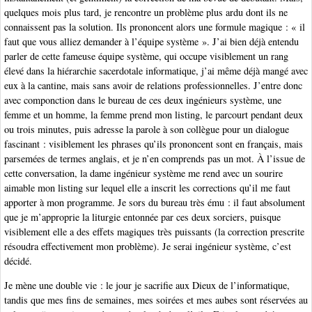
quelques mois plus tard, je rencontre un problème plus ardu dont ils ne
connaissent pas la solution. Ils prononcent alors une formule magique : « il
faut que vous alliez demander à l’équipe système ». J’ai bien déjà entendu
parler de cette fameuse équipe système, qui occupe visiblement un rang
élevé dans la hiérarchie sacerdotale informatique, j’ai même déjà mangé avec
eux à la cantine, mais sans avoir de relations professionnelles. J’entre donc
avec componction dans le bureau de ces deux ingénieurs système, une
femme et un homme, la femme prend mon listing, le parcourt pendant deux
ou trois minutes, puis adresse la parole à son collègue pour un dialogue
fascinant : visiblement les phrases qu’ils prononcent sont en français, mais
parsemées de termes anglais, et je n’en comprends pas un mot. À l’issue de
cette conversation, la dame ingénieur système me rend avec un sourire
aimable mon listing sur lequel elle a inscrit les corrections qu’il me faut
apporter à mon programme. Je sors du bureau très ému : il faut absolument
que je m’approprie la liturgie entonnée par ces deux sorciers, puisque
visiblement elle a des effets magiques très puissants (la correction prescrite
résoudra effectivement mon problème). Je serai ingénieur système, c’est
décidé.
Je mène une double vie : le jour je sacrifie aux Dieux de l’informatique,
tandis que mes fins de semaines, mes soirées et mes aubes sont réservées au