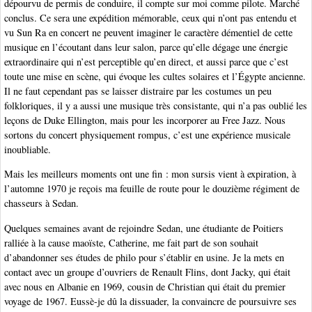
dépourvu de permis de conduire, il compte sur moi comme pilote. Marché
conclus. Ce sera une expédition mémorable, ceux qui n’ont pas entendu et
vu Sun Ra en concert ne peuvent imaginer le caractère démentiel de cette
musique en l’écoutant dans leur salon, parce qu’elle dégage une énergie
extraordinaire qui n’est perceptible qu’en direct, et aussi parce que c’est
toute une mise en scène, qui évoque les cultes solaires et l’Égypte ancienne.
Il ne faut cependant pas se laisser distraire par les costumes un peu
folkloriques, il y a aussi une musique très consistante, qui n’a pas oublié les
leçons de Duke Ellington, mais pour les incorporer au Free Jazz. Nous
sortons du concert physiquement rompus, c’est une expérience musicale
inoubliable.
Mais les meilleurs moments ont une fin : mon sursis vient à expiration, à
l’automne 1970 je reçois ma feuille de route pour le douzième régiment de
chasseurs à Sedan.
Quelques semaines avant de rejoindre Sedan, une étudiante de Poitiers
ralliée à la cause maoïste, Catherine, me fait part de son souhait
d’abandonner ses études de philo pour s’établir en usine. Je la mets en
contact avec un groupe d’ouvriers de Renault Flins, dont Jacky, qui était
avec nous en Albanie en 1969, cousin de Christian qui était du premier
voyage de 1967. Eussè-je dû la dissuader, la convaincre de poursuivre ses