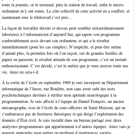
toute la journée, or le terminal, puis la station de travail, enfin le micro-
ordinateur m’y ont remis. Le côté collectif de cette activité en a souffert, et
maintenant avec le télétravail c’est pire...
La façon de travailler décrite ci-dessus peut sembler extraordinairement
laborieuse à l’informaticien d’aujourd’hui, qui tapote son programme
confortablement assis devant son ordinateur, et qui a le résultat
immédiatement (pour les cas simples). N’empêche, et peut-être même
d’autant plus, la première fois où l’on reçoit, sur de grandes feuilles de
papier en paravent, le résultat attendu de son programme, c’est un instant
enthousiasmant. C’est décidé, c’est le métier que je veux exercer toute ma
vie. Ainsi en sera-t-il.
À la sortie de l’école en septembre 1969 je suis incorporé au Département
informatique de l’Insee, rue Boulitte, non sans avoir subi des tests
psychotechniques destinés à vérifier mon aptitude neurologique à la
programmation. Je suis affecté à l’équipe de Daniel François, un ancien
mécanographe, issu de l’école de sous-officiers de Saint-Maixent, qui ne
s’embarrasse pas de fioritures théoriques et qui dirige l’exploitation des
données d’État civil. Je suis installé dans un bureau partagé avec deux
analystes-programmeurs qui appartiennent à d’autres équipes. Ainsi vais-je
pouvoir apprendre mon métier en profitant d’expériences variées.