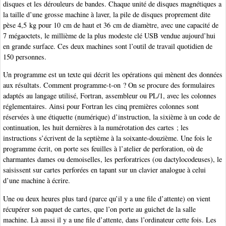
disques et les dérouleurs de bandes. Chaque unité de disques magnétiques a
la taille d’une grosse machine à laver, la pile de disques proprement dite
pèse 4,5 kg pour 10 cm de haut et 36 cm de diamètre, avec une capacité de
7 mégaoctets, le millième de la plus modeste clé USB vendue aujourd’hui
en grande surface. Ces deux machines sont l’outil de travail quotidien de
150 personnes.
Un programme est un texte qui décrit les opérations qui mènent des données
aux résultats. Comment programme-t-on ? On se procure des formulaires
adaptés au langage utilisé, Fortran, assembleur ou PL/1, avec les colonnes
réglementaires. Ainsi pour Fortran les cinq premières colonnes sont
réservées à une étiquette (numérique) d’instruction, la sixième à un code de
continuation, les huit dernières à la numérotation des cartes ; les
instructions s’écrivent de la septième à la soixante-douzième. Une fois le
programme écrit, on porte ses feuilles à l’atelier de perforation, où de
charmantes dames ou demoiselles, les perforatrices (ou dactylocodeuses), le
saisissent sur cartes perforées en tapant sur un clavier analogue à celui
d’une machine à écrire.
Une ou deux heures plus tard (parce qu’il y a une file d’attente) on vient
récupérer son paquet de cartes, que l’on porte au guichet de la salle
machine. Là aussi il y a une file d’attente, dans l’ordinateur cette fois. Les