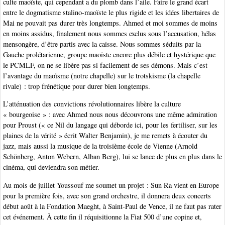
culte maoïste, qui cependant a du plomb dans l’aile. Faire le grand écart
entre le dogmatisme stalino-maoïste le plus rigide et les idées libertaires de
Mai ne pouvait pas durer très longtemps. Ahmed et moi sommes de moins
en moins assidus, finalement nous sommes exclus sous l’accusation, hélas
mensongère, d’être partis avec la caisse. Nous sommes séduits par la
Gauche prolétarienne, groupe maoïste encore plus débile et hystérique que
le PCMLF, on ne se libère pas si facilement de ses démons. Mais c’est
l’avantage du maoïsme (notre chapelle) sur le trotskisme (la chapelle
rivale) : trop frénétique pour durer bien longtemps.
L’atténuation des convictions révolutionnaires libère la culture
« bourgeoise » : avec Ahmed nous nous découvrons une même admiration
pour Proust (« ce Nil du langage qui déborde ici, pour les fertiliser, sur les
plaines de la vérité » écrit Walter Benjamin), je me remets à écouter du
jazz, mais aussi la musique de la troisième école de Vienne (Arnold
Schönberg, Anton Webern, Alban Berg), lui se lance de plus en plus dans le
cinéma, qui deviendra son métier.
Au mois de juillet Youssouf me soumet un projet : Sun Ra vient en Europe
pour la première fois, avec son grand orchestre, il donnera deux concerts
début août à la Fondation Maeght, à Saint-Paul de Vence, il ne faut pas rater
cet événement. À cette fin il réquisitionne la Fiat 500 d’une copine et,