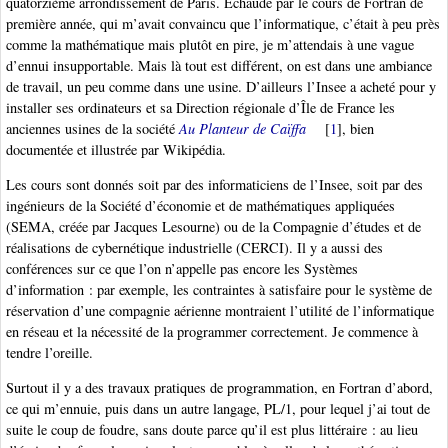
quatorzième arrondissement de Paris. Échaudé par le cours de Fortran de
première année, qui m’avait convaincu que l’informatique, c’était à peu près
comme la mathématique mais plutôt en pire, je m’attendais à une vague
d’ennui insupportable. Mais là tout est différent, on est dans une ambiance
de travail, un peu comme dans une usine. D’ailleurs l’Insee a acheté pour y
installer ses ordinateurs et sa Direction régionale d’Île de France les
anciennes usines de la société
Au Planteur de Caïffa
[
1
]
, bien
documentée et illustrée par Wikipédia.
Les cours sont donnés soit par des informaticiens de l’Insee, soit par des
ingénieurs de la Société d’économie et de mathématiques appliquées
(SEMA, créée par Jacques Lesourne) ou de la Compagnie d’études et de
réalisations de cybernétique industrielle (CERCI). Il y a aussi des
conférences sur ce que l’on n’appelle pas encore les Systèmes
d’information : par exemple, les contraintes à satisfaire pour le système de
réservation d’une compagnie aérienne montraient l’utilité de l’informatique
en réseau et la nécessité de la programmer correctement. Je commence à
tendre l’oreille.
Surtout il y a des travaux pratiques de programmation, en Fortran d’abord,
ce qui m’ennuie, puis dans un autre langage, PL/1, pour lequel j’ai tout de
suite le coup de foudre, sans doute parce qu’il est plus littéraire : au lieu