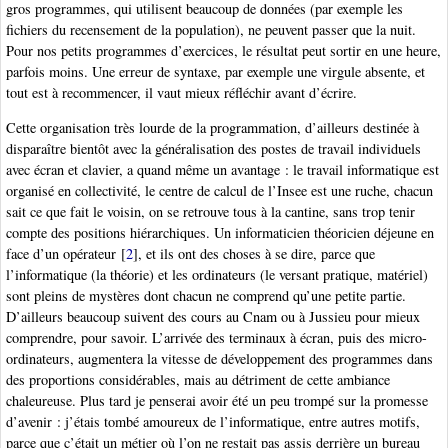
gros programmes, qui utilisent beaucoup de données (par exemple les
fichiers du recensement de la population), ne peuvent passer que la nuit.
Pour nos petits programmes d’exercices, le résultat peut sortir en une heure,
parfois moins. Une erreur de syntaxe, par exemple une virgule absente, et
tout est à recommencer, il vaut mieux réfléchir avant d’écrire.
Cette organisation très lourde de la programmation, d’ailleurs destinée à
disparaître bientôt avec la généralisation des postes de travail individuels
avec écran et clavier, a quand même un avantage : le travail informatique est
organisé en collectivité, le centre de calcul de l’Insee est une ruche, chacun
sait ce que fait le voisin, on se retrouve tous à la cantine, sans trop tenir
compte des positions hiérarchiques. Un informaticien théoricien déjeune en
face d’un opérateur
[
2
]
, et ils ont des choses à se dire, parce que
l’informatique (la théorie) et les ordinateurs (le versant pratique, matériel)
sont pleins de mystères dont chacun ne comprend qu’une petite partie.
D’ailleurs beaucoup suivent des cours au Cnam ou à Jussieu pour mieux
comprendre, pour savoir. L’arrivée des terminaux à écran, puis des micro-
ordinateurs, augmentera la vitesse de développement des programmes dans
des proportions considérables, mais au détriment de cette ambiance
chaleureuse. Plus tard je penserai avoir été un peu trompé sur la promesse
d’avenir : j’étais tombé amoureux de l’informatique, entre autres motifs,
parce que c’était un métier où l’on ne restait pas assis derrière un bureau