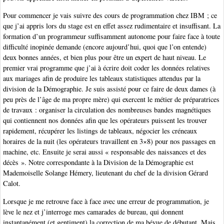
Pour commencer je vais suivre des cours de programmation chez IBM ; ce
que j’ai appris lors du stage est en effet assez rudimentaire et insuffisant. La
formation d’un programmeur suffisamment autonome pour faire face à toute
difficulté inopinée demande (encore aujourd’hui, quoi que l’on entende)
deux bonnes années, et bien plus pour être un expert de haut niveau. Le
premier vrai programme que j’ai à écrire doit coder les données relatives
aux mariages afin de produire les tableaux statistiques attendus par la
division de la Démographie. Je suis assisté pour ce faire de deux dames (à
peu près de l’âge de ma propre mère) qui exercent le métier de préparatrices
de travaux : organiser la circulation des nombreuses bandes magnétiques
qui contiennent nos données afin que les opérateurs puissent les trouver
rapidement, récupérer les listings de tableaux, négocier les créneaux
horaires de la nuit (les opérateurs travaillent en 3×8) pour nos passages en
machine, etc. Ensuite je serai aussi « responsable des naissances et des
décès ». Notre correspondante à la Division de la Démographie est
Mademoiselle Solange Hémery, lieutenant du chef de la division Gérard
Calot.
Lorsque je me retrouve face à face avec une erreur de programmation, je
lève le nez et j’interroge mes camarades de bureau, qui donnent
instantanément (et gentiment) la correction de ma bévue de débutant. Mais,