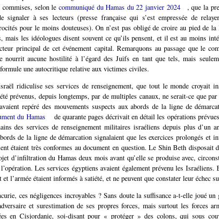
té commises, selon le
communiqué du Hamas du 22 janvier 2024
, que la pr
de signaler à ses lecteurs (presse française qui s’est empressée de relayer
trocités pour le moins douteuses). On n’est pas obligé de croire au pied de la l
, mais les idéologues disent souvent ce qu’ils pensent, et il est au moins inté
acteur principal de cet événement capital. Remarquons au passage que le co
nourrit aucune hostilité à l’égard des Juifs en tant que tels, mais seulem
l formule une autocritique relative aux victimes civiles.
Israël ridiculise ses services de renseignement, que tout le monde croyait in
 été prévenus, depuis longtemps, par de multiples canaux, ne serait-ce que par 
 avaient repéré des mouvements suspects aux abords de la ligne de démarcat
ument du Hamas
de quarante pages décrivait en détail les opérations prévues 
mains des services de renseignement militaires israéliens depuis plus d’un 
abords de la ligne de démarcation signalaient que les exercices prolongés et 
ient étaient très conformes au document en question. Le Shin Beth disposait 
rojet d’infiltration du Hamas deux mois avant qu’elle se produise avec, circons
 l’opération. Les services égyptiens avaient également prévenu les Israéliens. 
et l’armée étaient informés à satiété, et ne peuvent que constater leur échec sur
ncurie, ces négligences incroyables ? Sans doute la suffisance a-t-elle joué un 
adversaire et surestimation de ses propres forces, mais surtout les forces ar
ées en Cisjordanie, soi-disant pour « protéger » des colons, qui sous couv