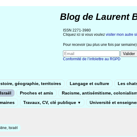
Blog de Laurent 
ISSN 2271-3980
Cliquez ici si vous voulez
visiter mon autre si
Pour recevoir (au plus une fois par semaine) 
Conformité de l’infolettre au RGPD
stoire, géographie, territoires
Langage et culture
Les chat
Israël
Proches et amis
Racisme, antisémitisme, colonialis
umaines
Travaux, CV, clé publique
Université et enseign
▼
tine, Israël