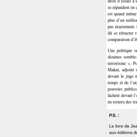
droit d’Israël à
se répandent en 
est quand même d
plus d’un million
pas exactement. 
dû se rétracter 
comparaison d’êt
Une politique o
dizaines semble-
terrorisme ». P
Makni, adjoint s
devant le juge n
temps et de l’ar
pouvoirs publics
lâcheté devant l’
en restera des t
P.S. :
Le livre de Jea
aux éditions d