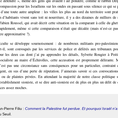
 se défendre », même des gens qui avaient l’air pondéré, comme le rabbin Del
compassion pour les Israéliens sur les ondes en passant sous silence ce qui se 
’une toute autre ampleur : les villes les plus au nord du territoire sont pra
 d’habitants vivent sans toit ni nourriture, il y a des dizaines de milliers de
Fabien Roussel, qui avait décrit cette situation en la comparant à celle du ghet
rapidement, même si cette comparaison n’était que décalée (mais n’est-ce pa
re approximative ?).
cculte se développe sournoisement : de nombreux militants pro-palestinie
t-il, sont convoqués par les services de police et déférés aux tribunaux p
our les deux cas dont j’ai pu apprendre les détails, Sylvette Rougier à Poi
ocialiste au maire d’Échirolles, cette accusation est proprement délirante. 
’est pas une circonstance sans conséquences pour un particulier, contraint
gent, en sus d’une perte de réputation. J’aimerais savoir si ces convocations
 ou de plaintes privées. En attendant la majorité de notre classe politique 
establishment sioniste, et se dire anti-sioniste est de plus en plus un délit d
races assez moches.
n-Pierre Filiu :
Comment la Palestine fut perdue. Et pourquoi Israël n’
u Seuil.