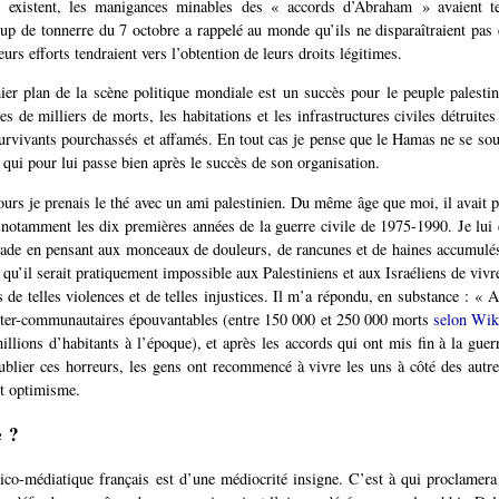
s existent, les manigances minables des « accords d’Abraham » avaient te
coup de tonnerre du 7 octobre a rappelé au monde qu’ils ne disparaîtraient pas e
leurs efforts tendraient vers l’obtention de leurs droits légitimes.
er plan de la scène politique mondiale est un succès pour le peuple palesti
es de milliers de morts, les habitations et les infrastructures civiles détruit
survivants pourchassés et affamés. En tout cas je pense que le Hamas ne se sou
 qui pour lui passe bien après le succès de son organisation.
jours je prenais le thé avec un ami palestinien. Du même âge que moi, il avait p
 notamment les dix premières années de la guerre civile de 1975-1990. Je lui d
lade en pensant aux monceaux de douleurs, de rancunes et de haines accumulés
t qu’il serait pratiquement impossible aux Palestiniens et aux Israéliens de viv
 de telles violences et de telles injustices. Il m’a répondu, en substance : « A
nter-communautaires épouvantables (entre 150 000 et 250 000 morts
selon Wik
illions d’habitants à l’époque), et après les accords qui ont mis fin à la guer
oublier ces horreurs, les gens ont recommencé à vivre les uns à côté des autr
et optimisme.
e ?
ico-médiatique français est d’une médiocrité insigne. C’est à qui proclamera 