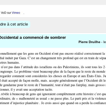
n VoD sur
Vimeo
.
re à cet article
 Occidental a commencé de sombrer
Pierre Druilhe
- l
sonnellement que les gens en Occident n’ont pas encore réalisé correctement la t
al induit par Gaza. C’est un changement très profond qui est en train de sépa
’etres humains.
n’est pas dans l’attitude des israéliens ou des Palestiniens, ils sont tous les 2 
longtemps. Le problème vient beaucoup plus de la façon que le reste du monde 
e regarder comment sont considerées les choses en Europe et aux États-Unis. J
 était accepté de façon molle, mais. accepte généralement que l’Occident dit le
 de gendarme pour le reste de l’humanité, tout n’était pas fairplay, mais grosso
tionner, il y avait une acceptation tacite.
révèle à beaucoup de gens qui ignoraient complètement cette histoire c’est qu
rdinaire, de « malhoneteté as usual » ne passe plus. Le parti pris et la violen
ntiment d’injustice planétaire . Je crois aussi que quand on a perdu la confiance