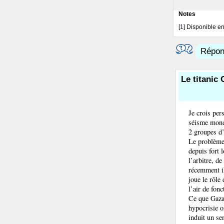
Notes
[
1
]
Disponible e
Répond
Le titanic
Je crois per
séisme mondi
2 groupes d
Le problème 
depuis fort 
l’arbitre, d
récemment il
joue le rôle
l’air de fonc
Ce que Gaza 
hypocrisie o
induit un se