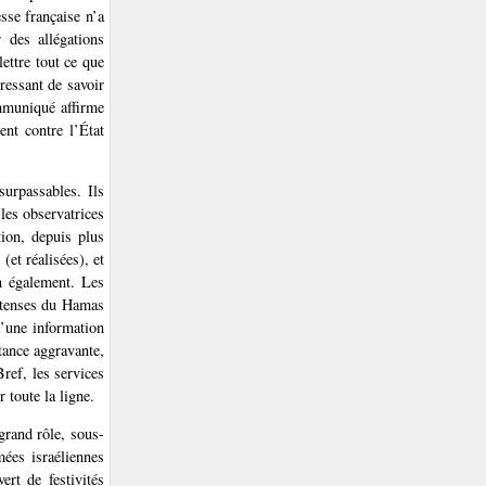
esse française n’a
 des allégations
ettre tout ce que
ressant de savoir
mmuniqué affirme
ent contre l’État
surpassables. Ils
les observatrices
ion, depuis plus
(et réalisées), et
an également. Les
intenses du Hamas
d’une information
tance aggravante,
Bref, les services
 toute la ligne.
grand rôle, sous-
mées israéliennes
ert de festivités