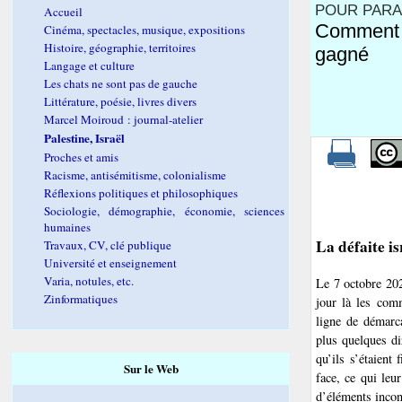
POUR PARAP
Accueil
Comment I
Cinéma, spectacles, musique, expositions
Histoire, géographie, territoires
gagné
Langage et culture
Les chats ne sont pas de gauche
Littérature, poésie, livres divers
Marcel Moiroud : journal-atelier
Palestine, Israël
Proches et amis
Racisme, antisémitisme, colonialisme
Réflexions politiques et philosophiques
Sociologie, démographie, économie, sciences
humaines
La défaite i
Travaux, CV, clé publique
Université et enseignement
Varia, notules, etc.
Le 7 octobre 202
Zinformatiques
jour là les com
ligne de démarca
plus quelques di
qu’ils s’étaient
Sur le Web
face, ce qui leu
d’éléments incont