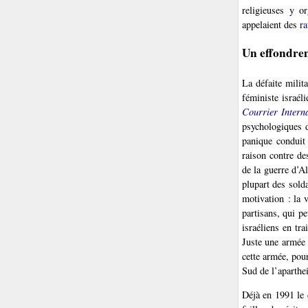
religieuses y o
appelaient des
r
Un effondre
La défaite milit
féministe israél
Courrier Interna
psychologiques d
panique conduit
raison contre de
de la guerre d’A
plupart des sold
motivation : la 
partisans, qui pe
israéliens en tr
Juste une armée 
cette armée, pou
Sud de l’aparthei
Déjà en 1991 le