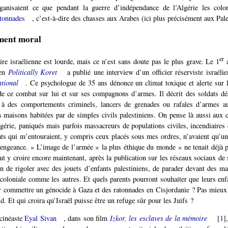
rganisaient ce que pendant la guerre d’indépendance de l’Algérie les coloni
atonnades
, c’est-à-dire des chasses aux Arabes (ici plus précisément aux Pale
ment moral
er
aire israélienne est lourde, mais ce n’est sans doute pas le plus grave. Le 1
a
ien
Politically Koret
a publié une interview d’un officier réserviste israélie
tional
. Ce psychologue de 35 ans dénonce un climat toxique et alerte sur 
e ce combat sur lui et sur ses compagnons d’armes. Il décrit des soldats d
 à des comportements criminels, lancers de grenades ou rafales d’armes a
s maisons habitées par de simples civils palestiniens. On pense là aussi aux c
lgérie, paniqués mais parfois massacreurs de populations civiles, incendiaires 
ats qui m’entouraient, y compris ceux placés sous mes ordres, n’avaient qu’un
vengeance. » L’image de l’armée « la plus éthique du monde » ne tenait déjà 
ut y croire encore maintenant, après la publication sur les réseaux sociaux de 
ain de rigoler avec des jouets d’enfants palestiniens, de parader devant des ma
coloniale comme les autres. Et quels parents pourront souhaiter que leurs enf
r commettre un génocide à Gaza et des ratonnades en Cisjordanie ? Pas mieux
d. Et qui croira qu’Israël puisse être un refuge sûr pour les Juifs ?
 cinéaste
Eyal Sivan
, dans son film
Izkor, les esclaves de la mémoire
[
1
]