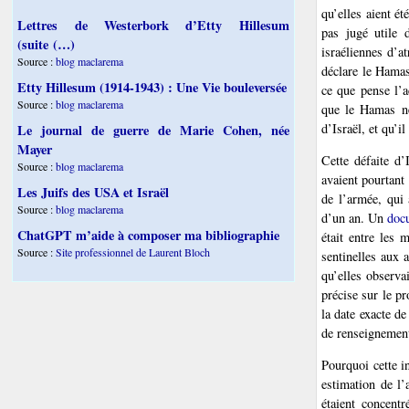
qu’elles aient é
Lettres de Westerbork d’Etty Hillesum
pas jugé utile 
(suite (…)
israéliennes d’a
Source :
blog maclarema
déclare le Hamas
Etty Hillesum (1914-1943) : Une Vie bouleversée
ce que pense l’
Source :
blog maclarema
que le Hamas ne 
d’Israël, et qu’i
Le journal de guerre de Marie Cohen, née
Mayer
Cette défaite d’
Source :
blog maclarema
avaient pourtant
Les Juifs des USA et Israël
de l’armée, qui
Source :
blog maclarema
d’un an. Un
doc
ChatGPT m’aide à composer ma bibliographie
était entre les 
Source :
Site professionnel de Laurent Bloch
sentinelles aux 
qu’elles observa
précise sur le p
la date exacte de
de renseignement 
Pourquoi cette i
estimation de l’
étaient concentr