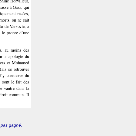
phine Horvilleur,
passe à Gaza, qui
tiquement rasées,
 morts, on ne sait
to de Varsovie, a
s le propre d’une
ns, au moins des
our « apologie du
tiers et Mohamed
Mais se retrouver
 d’y consacrer du
 sont le fait des
se vautre dans la
e droit commun. Il
a pas gagné.
,