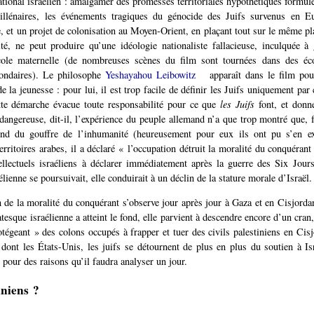
national israélien : amalgamer des promesses territoriales hypothétiques formulée
llénaires, les événements tragiques du génocide des Juifs survenus en E
, et un projet de colonisation au Moyen-Orient, en plaçant tout sur le même p
ité, ne peut produire qu’une idéologie nationaliste fallacieuse, inculquée à
cole maternelle (de nombreuses scènes du film sont tournées dans des éco
condaires). Le philosophe
Yeshayahou Leibowitz
apparaît dans le film po
e la jeunesse : pour lui, il est trop facile de définir les Juifs uniquement par
ette démarche évacue toute responsabilité pour ce que
les Juifs
font, et donne
dangereuse, dit-il, l’expérience du peuple allemand n’a que trop montré que, fa
nd du gouffre de l’inhumanité (heureusement pour eux ils ont pu s’en ex
erritoires arabes, il a déclaré « l’occupation détruit la moralité du conquérant
ellectuels israéliens à déclarer immédiatement après la guerre des Six Jou
élienne se poursuivait, elle conduirait à un déclin de la stature morale d’Israël.
n de la moralité du conquérant s’observe jour après jour à Gaza et en Cisjorda
atesque israélienne a atteint le fond, elle parvient à descendre encore d’un cr
otégeant » des colons occupés à frapper et tuer des civils palestiniens en Cis
ont les États-Unis, les juifs se détournent de plus en plus du soutien à Is
pour des raisons qu’il faudra analyser un jour.
iniens ?