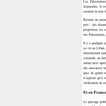
Les Palestinien
disparaître, le 
seraient là tous 
Revenir au premi
prix : des dizain
proportion, les 
des Palestiniens,
Il y a quelques 
sa vie au Liban,
littéralement ma
coloniale, au fai
même terre après
des massacres i
pays de quatre m
n’aspirait qu’à 
vérification de c
Et en Franc
Le paysage polit