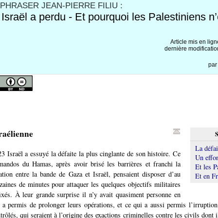
HRASER JEAN-PIERRE FILIU :
sraël a perdu - Et pourquoi les Palestiniens n
Article mis en lig
dernière modificatio
pa
sraélienne
S
La défai
3 Israël a essuyé la défaite la plus cinglante de son histoire. Ce
Un effo
mandos du Hamas, après avoir brisé les barrières et franchi la
Et les P
tion entre la bande de Gaza et Israël, pensaient disposer d’au
Et en F
zaines de minutes pour attaquer les quelques objectifs militaires
 fixés. À leur grande surprise il n’y avait quasiment personne en
r a permis de prolonger leurs opérations, et ce qui a aussi permis l’irruption
rôlés, qui seraient à l’origine des exactions criminelles contre les civils dont 