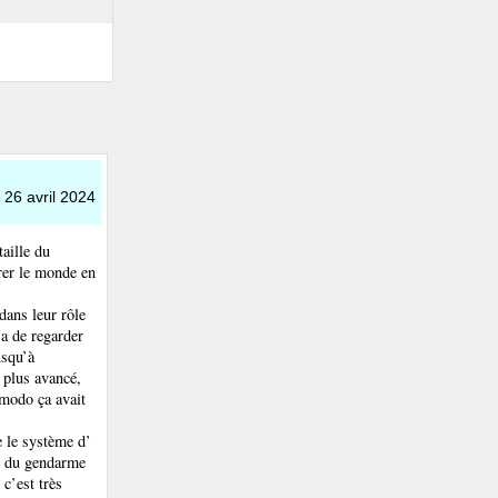
e 26 avril 2024
aille du
rer le monde en
dans leur rôle
a de regarder
usqu’à
 plus avancé,
 modo ça avait
e le système d’
ce du gendarme
 c’est très