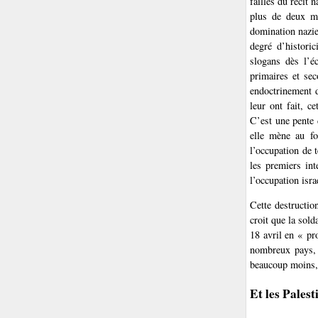
failles du récit 
plus de deux mi
domination nazie
degré d’historic
slogans dès l’é
primaires et se
endoctrinement d
leur ont fait, c
C’est une pente 
elle mène au fo
l’occupation de t
les premiers int
l’occupation isra
Cette destructio
croit que la sold
18 avril en « pr
nombreux pays, d
beaucoup moins, 
Et les Palest