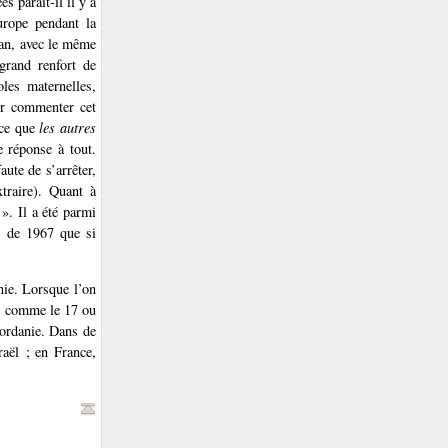
s paraît-il il y a
urope pendant la
lan, avec le même
 grand renfort de
les maternelles,
ur commenter cet
 ce que
les autres
 réponse à tout.
ute de s’arrêter,
traire). Quant à
 ». Il a été parmi
rs de 1967 que si
nie. Lorsque l’on
an, comme le 17 ou
jordanie. Dans de
raël ; en France,