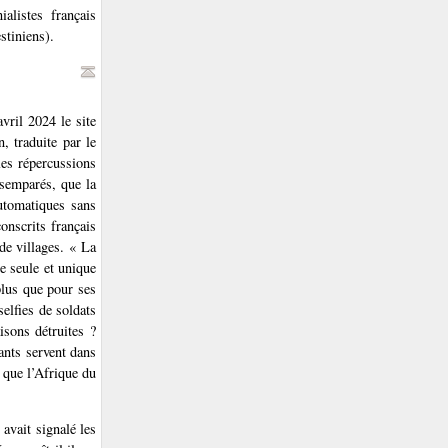
alistes français
stiniens).
vril 2024 le site
n, traduite par le
les répercussions
ésemparés, que la
utomatiques sans
onscrits français
de villages. « La
e seule et unique
plus que pour ses
selfies de soldats
isons détruites ?
ants servent dans
 que l’Afrique du
, avait signalé les