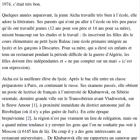
1974, c’était très bon.
Quelques années auparavant, la jeune Aïcha travaille très bien à l’école, elle
adore la littérature. Ses parents qui n’ont pu aller à l’école ou très peu parce
qu’ils ont travaillé jeunes (12 ans pour son père et 14 ans pour sa mère),
misent beaucoup sur les études et le travail : ils inscrivent les filles dès le
cours élémentaire au petit lycée Balzac (une école primaire intégrée au
lycée) et les garçons à Descartes. Pour sa mère, qui a élevé six enfants et
tenu un restaurant pendant la période difficile de la guerre d’Algérie, les
filles doivent être indépendantes et « ne pas compter sur un mari » (c’est
son expression).
Aïcha est la meilleure élève du lycée. Après le bac elle entre en classe
préparatoire à Paris, en continuant le russe. Ses examens passés, elle obtient
un poste de lectrice de français à l’université de Khabarovsk, en Sibérie
orientale, dernière grande ville sur le Transsibérien avant Vladivostok, sur
le fleuve Amour
[
1
]
, à proximité immédiate du district autonome juif du
Birobidjan (où il n’y a plus guère de Juifs). En cette époque
brejnévienne
[
2
]
, la région n’est pas vraiment un lieu de relégation, mais on
a quand même tendance à y envoyer les gens que l’on ne souhaite pas voir à
Moscou (à 6145 km de là). Du coup il y a des gens intéressants au
restaurant universitaire... De Khabarovsk elle me rapportera un samovar que