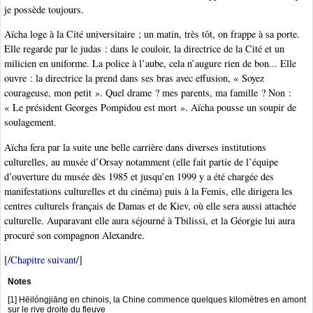
je possède toujours.
Aïcha loge à la Cité universitaire ; un matin, très tôt, on frappe à sa porte.
Elle regarde par le judas : dans le couloir, la directrice de la Cité et un
milicien en uniforme. La police à l’aube, cela n’augure rien de bon... Elle
ouvre : la directrice la prend dans ses bras avec effusion, « Soyez
courageuse, mon petit ». Quel drame ? mes parents, ma famille ? Non :
« Le président Georges Pompidou est mort ». Aïcha pousse un soupir de
soulagement.
Aïcha fera par la suite une belle carrière dans diverses institutions
culturelles, au musée d’Orsay notamment (elle fait partie de l’équipe
d’ouverture du musée dès 1985 et jusqu’en 1999 y a été chargée des
manifestations culturelles et du cinéma) puis à la Femis, elle dirigera les
centres culturels français de Damas et de Kiev, où elle sera aussi attachée
culturelle. Auparavant elle aura séjourné à Tbilissi, et la Géorgie lui aura
procuré son compagnon Alexandre.
[/
Chapitre suivant
/]
Notes
[
1
]
Hēilóngjiāng en chinois, la Chine commence quelques kilomètres en amont
sur le rive droite du fleuve