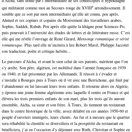
d’Aïcha, sans doute par l’intermédiaire de ses condisciples d’hypokhâgne
e
qui militaient comme moi au Secours rouge du XVIII
arrondissement. Il
semble que ce soit par mon intermédiaire qu’elle ait connu, peu après,
Ahmed et ses copines et copains du Mouvement des travailleurs arabes,
Sophie, Saddek, Rabah. Peu après elle quitte la khâgne pour Sciences-Po,
puis poursuit à l’université des études de lettres et de littérature russe. C’est
elle qui me révèle l’ouvrage de René Girard,
Mensonge romantique et vérité
romanesque
. Plus tard elle m’incitera à lire Robert Musil, Philippe Jaccotet
son traducteur, poète et critique helvète...
Le parcours d’Aïcha, et avant le sien celui de ses parents, méritent que l’on
s’y arrête. Son père, algérien, est mobilisé dans l’armée française en 1939
ou 1940, et fait prisonnier par les Allemands. Il réussit à s’évader et
s’installe à Bourges puis à Tours où il vit avec une Berrichone, qui finit par
l’abandonner en lui laissant leurs trois enfants. Il retourne alors en Algérie,
y épouse une jeune femme algérienne avec laquelle il rentre en France et qui
élèvera les trois premiers enfants de son mari, plus les trois qu’ils auront
ensemble, Aïcha, sa sœur et son frère. À Tours, ils tiennent un restaurant
dans le centre historique de la ville, assez délabré en ces années 1950-60 et
peuplé d’ouvriers immigrés, leurs clients. Au fur et à mesure que le quartier
sera réhabilité la clientèle se diversifiera et la prospérité du restaurant en
bénéficiera, j’ai eu l’occasion d’y déjeuner avec Ruth, Christian et Sophie en