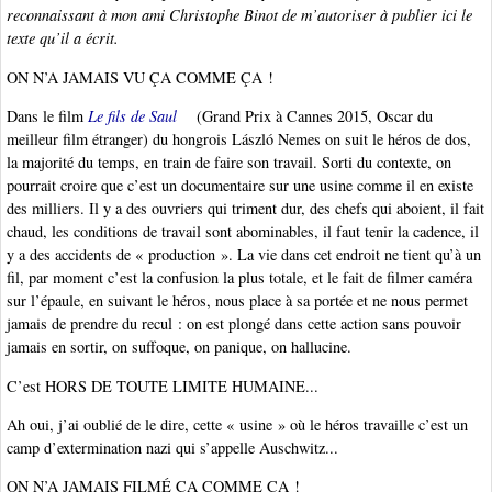
reconnaissant à mon ami Christophe Binot de m’autoriser à publier ici le
texte qu’il a écrit.
ON N’A JAMAIS VU ÇA COMME ÇA !
Dans le film
Le fils de Saul
(Grand Prix à Cannes 2015, Oscar du
meilleur film étranger) du hongrois László Nemes on suit le héros de dos,
la majorité du temps, en train de faire son travail. Sorti du contexte, on
pourrait croire que c’est un documentaire sur une usine comme il en existe
des milliers. Il y a des ouvriers qui triment dur, des chefs qui aboient, il fait
chaud, les conditions de travail sont abominables, il faut tenir la cadence, il
y a des accidents de « production ». La vie dans cet endroit ne tient qu’à un
fil, par moment c’est la confusion la plus totale, et le fait de filmer caméra
sur l’épaule, en suivant le héros, nous place à sa portée et ne nous permet
jamais de prendre du recul : on est plongé dans cette action sans pouvoir
jamais en sortir, on suffoque, on panique, on hallucine.
C’est HORS DE TOUTE LIMITE HUMAINE...
Ah oui, j’ai oublié de le dire, cette « usine » où le héros travaille c’est un
camp d’extermination nazi qui s’appelle Auschwitz...
ON N’A JAMAIS FILMÉ ÇA COMME ÇA !