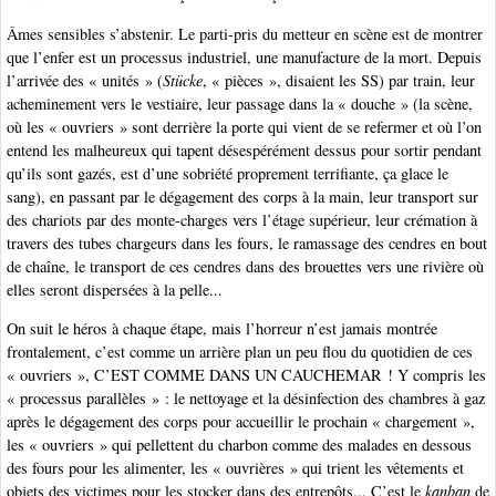
Âmes sensibles s’abstenir. Le parti-pris du metteur en scène est de montrer
que l’enfer est un processus industriel, une manufacture de la mort. Depuis
l’arrivée des « unités » (
Stücke
, « pièces », disaient les SS) par train, leur
acheminement vers le vestiaire, leur passage dans la « douche » (la scène,
où les « ouvriers » sont derrière la porte qui vient de se refermer et où l’on
entend les malheureux qui tapent désespérément dessus pour sortir pendant
qu’ils sont gazés, est d’une sobriété proprement terrifiante, ça glace le
sang), en passant par le dégagement des corps à la main, leur transport sur
des chariots par des monte-charges vers l’étage supérieur, leur crémation à
travers des tubes chargeurs dans les fours, le ramassage des cendres en bout
de chaîne, le transport de ces cendres dans des brouettes vers une rivière où
elles seront dispersées à la pelle...
On suit le héros à chaque étape, mais l’horreur n’est jamais montrée
frontalement, c’est comme un arrière plan un peu flou du quotidien de ces
« ouvriers », C’EST COMME DANS UN CAUCHEMAR ! Y compris les
« processus parallèles » : le nettoyage et la désinfection des chambres à gaz
après le dégagement des corps pour accueillir le prochain « chargement »,
les « ouvriers » qui pellettent du charbon comme des malades en dessous
des fours pour les alimenter, les « ouvrières » qui trient les vêtements et
objets des victimes pour les stocker dans des entrepôts... C’est le
kanban
de