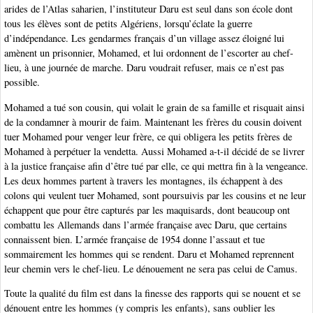
arides de l’Atlas saharien, l’instituteur Daru est seul dans son école dont
tous les élèves sont de petits Algériens, lorsqu’éclate la guerre
d’indépendance. Les gendarmes français d’un village assez éloigné lui
amènent un prisonnier, Mohamed, et lui ordonnent de l’escorter au chef-
lieu, à une journée de marche. Daru voudrait refuser, mais ce n’est pas
possible.
Mohamed a tué son cousin, qui volait le grain de sa famille et risquait ainsi
de la condamner à mourir de faim. Maintenant les frères du cousin doivent
tuer Mohamed pour venger leur frère, ce qui obligera les petits frères de
Mohamed à perpétuer la vendetta. Aussi Mohamed a-t-il décidé de se livrer
à la justice française afin d’être tué par elle, ce qui mettra fin à la vengeance.
Les deux hommes partent à travers les montagnes, ils échappent à des
colons qui veulent tuer Mohamed, sont poursuivis par les cousins et ne leur
échappent que pour être capturés par les maquisards, dont beaucoup ont
combattu les Allemands dans l’armée française avec Daru, que certains
connaissent bien. L’armée française de 1954 donne l’assaut et tue
sommairement les hommes qui se rendent. Daru et Mohamed reprennent
leur chemin vers le chef-lieu. Le dénouement ne sera pas celui de Camus.
Toute la qualité du film est dans la finesse des rapports qui se nouent et se
dénouent entre les hommes (y compris les enfants), sans oublier les