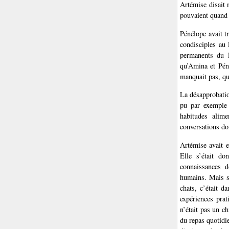
Artémise disait n
pouvaient quand 
Pénélope avait t
condisciples au 
permanents du l
qu’Amina et Pén
manquait pas, qu
La désapprobatio
pu par exemple 
habitudes alime
conversations do
Artémise avait e
Elle s’était d
connaissances d
humains. Mais s’
chats, c’était d
expériences prat
n’était pas un ch
du repas quotidi