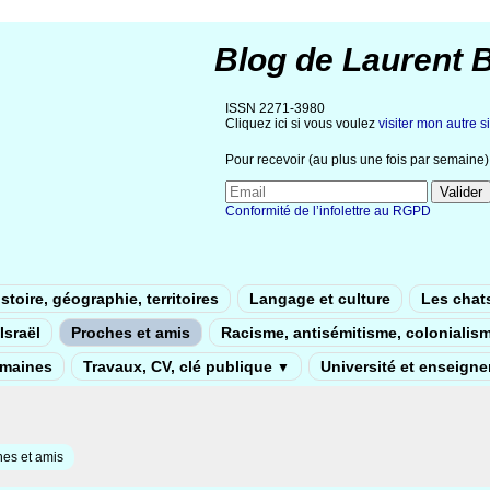
Blog de Laurent 
ISSN 2271-3980
Cliquez ici si vous voulez
visiter mon autre si
Pour recevoir (au plus une fois par semaine) 
Conformité de l’infolettre au RGPD
stoire, géographie, territoires
Langage et culture
Les chat
Israël
Proches et amis
Racisme, antisémitisme, colonialis
umaines
Travaux, CV, clé publique
Université et enseign
▼
es et amis