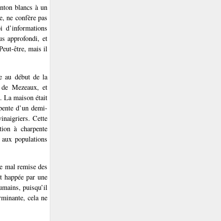
enton blancs à un
e, ne confère pas
oi d’informations
s approfondi, et
Peut-être, mais il
ée au début de la
 de Mezeaux, et
. La maison était
 pente d’un demi-
inaigriers. Cette
tion à charpente
 aux populations
te mal remise des
ut happée par une
humains, puisqu’il
rminante, cela ne