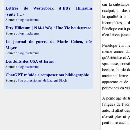
sur la substance
Lettres de Westerbork d’Etty Hillesum
occiput, un dos 
(suite (…)
la qualité trico
Source :
blog maclarema
incomplètes et 
Etty Hillesum (1914-1943) : Une Vie bouleversée
Pénélope eut à po
Source :
blog maclarema
n’en laissa jamai
Le journal de guerre de Marie Cohen, née
Pénélope était l
Mayer
même année dans
Source :
blog maclarema
qu’Artémise et A
Les Juifs des USA et Israël
spacieuse, const
Source :
blog maclarema
hectare, bordé d
ChatGPT m’aide à composer ma bibliographie
ancienne ferme 
Source :
Site professionnel de Laurent Bloch
apparente et de
poitevines en vis
À peine âgé de t
fatigues de l’ac
auto. Il allait d
n’avait plus ni 
peut faire aucun