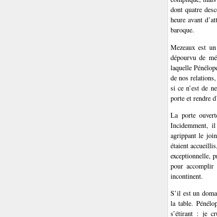
dont quatre desc
heure avant d’at
baroque.
Mezeaux est un 
dépourvu de mér
laquelle Pénélope
de nos relations,
si ce n’est de ne
porte et rendre d
La porte ouvert
Incidemment, il 
agrippant le joi
étaient accueilli
exceptionnelle, p
pour accomplir l
incontinent.
S’il est un doma
la table. Pénélo
s’étirant : je c