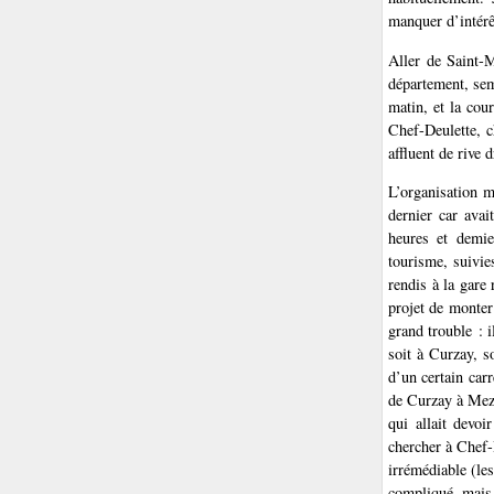
manquer d’intérê
Aller de Saint-M
département, sem
matin, et la cour
Chef-Deulette, c
affluent de rive 
L’organisation m
dernier car avai
heures et demie
tourisme, suivie
rendis à la gare 
projet de monter
grand trouble : 
soit à Curzay, 
d’un certain car
de Curzay à Meze
qui allait devo
chercher à Chef-
irrémédiable (les
compliqué, mais 