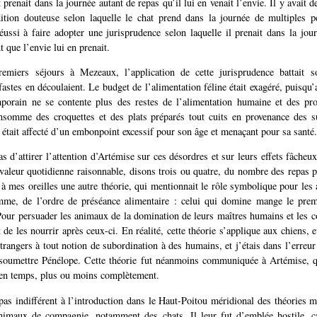
t prenait dans la journée autant de repas qu’il lui en venait l’envie. Il y avait de
ition douteuse selon laquelle le chat prend dans la journée de multiples p
éussi à faire adopter une jurisprudence selon laquelle il prenait dans la jou
t que l’envie lui en prenait.
miers séjours à Mezeaux, l’application de cette jurisprudence battait s
astes en découlaient. Le budget de l’alimentation féline était exagéré, puisqu’a
porain ne se contente plus des restes de l’alimentation humaine et des pro
nsomme des croquettes et des plats préparés tout cuits en provenance des 
l était affecté d’un embonpoint excessif pour son âge et menaçant pour sa santé.
 d’attirer l’attention d’Artémise sur ces désordres et sur leurs effets fâcheux
 valeur quotidienne raisonnable, disons trois ou quatre, du nombre des repas p
à mes oreilles une autre théorie, qui mentionnait le rôle symbolique pour les
mme, de l’ordre de préséance alimentaire : celui qui domine mange le prem
our persuader les animaux de la domination de leurs maîtres humains et les c
t de les nourrir après ceux-ci. En réalité, cette théorie s’applique aux chiens, 
trangers à tout notion de subordination à des humains, et j’étais dans l’erreur
 soumettre Pénélope. Cette théorie fut néanmoins communiquée à Artémise, qu
en temps, plus ou moins complètement.
pas indifférent à l’introduction dans le Haut-Poitou méridional des théories m
nimaux de compagnie, notamment des chats. Il leur fut d’emblée hostile, ca