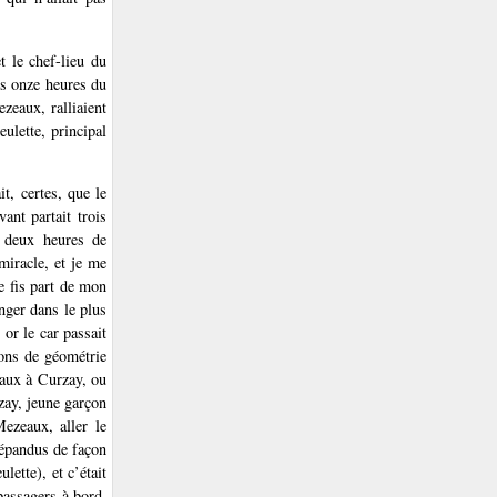
t le chef-lieu du
rs onze heures du
ezeaux, ralliaient
ulette, principal
t, certes, que le
ant partait trois
, deux heures de
miracle, et je me
je fis part de mon
nger dans le plus
or le car passait
ons de géométrie
eaux à Curzay, ou
zay, jeune garçon
ezeaux, aller le
répandus de façon
lette), et c’était
passagers à bord,