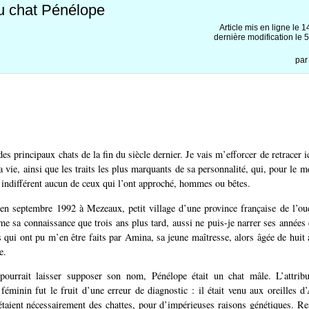
du chat Pénélope
Article mis en ligne le
1
dernière modification le
pa
es principaux chats de la fin du siècle dernier. Je vais m’efforcer de retracer 
sa vie, ainsi que les traits les plus marquants de sa personnalité, qui, pour le m
sé indifférent aucun de ceux qui l’ont approché, hommes ou bêtes.
en septembre 1992 à Mezeaux, petit village d’une province française de l’oue
me sa connaissance que trois ans plus tard, aussi ne puis-je narrer ses années
ts qui ont pu m’en être faits par Amina, sa jeune maîtresse, alors âgée de huit 
e.
ourrait laisser supposer son nom, Pénélope était un chat mâle. L’attri
éminin fut le fruit d’une erreur de diagnostic : il était venu aux oreilles d
 étaient nécessairement des chattes, pour d’impérieuses raisons génétiques. Res