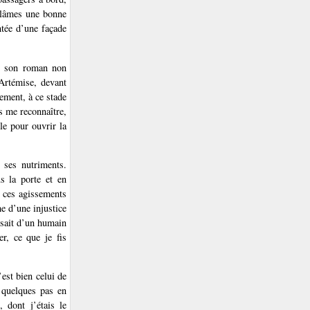
oulâmes une bonne
ntée d’une façade
ns son roman non
Artémise, devant
lement, à ce stade
as me reconnaître,
ble pour ouvrir la
 ses nutriments.
us la porte et en
n ces agissements
me d’une injustice
posait d’un humain
er, ce que je fis
est bien celui de
t quelques pas en
, dont j’étais le