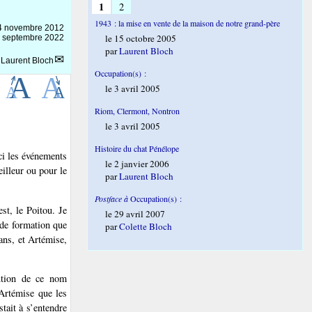
1
2
1943 : la mise en vente de la maison de notre grand-père
4 novembre 2012
le 15 octobre 2005
 5 septembre 2022
par
Laurent Bloch
r
Laurent Bloch
Occupation(s) :
le 3 avril 2005
Riom, Clermont, Nontron
le 3 avril 2005
Histoire du chat Pénélope
ici les événements
le 2 janvier 2006
eilleur ou pour le
par
Laurent Bloch
Postface à
Occupation(s) :
st, le Poitou. Je
le 29 avril 2007
 de formation que
par
Colette Bloch
ans, et Artémise,
bution de ce nom
’Artémise que les
tait à s’entendre