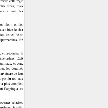
rrière cette règle
etits repas, mais
rnée de multiples
on plein, et des
ussi bien le chat
ies issues de sa
supermarchés. En
, et préconisai la
énélopiens. Était
 animaux, et donc
ier, les dominés
onvaincre de leur
et pas du tout aux
 la plus complète
i l’appliqua, au
odernes relatives
rrément hostile.