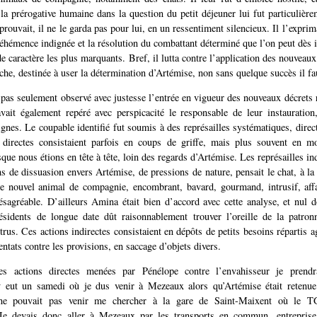
 la prérogative humaine dans la question du petit déjeuner lui fut particulièr
prouvait, il ne le garda pas pour lui, en un ressentiment silencieux. Il l’exprim
véhémence indignée et la résolution du combattant déterminé que l’on peut dès 
de caractère les plus marquants. Bref, il lutta contre l’application des nouveau
che, destinée à user la détermination d’Artémise, non sans quelque succès il fau
 pas seulement observé avec justesse l’entrée en vigueur des nouveaux décrets r
avait également repéré avec perspicacité le responsable de leur instauration
ignes. Le coupable identifié fut soumis à des représailles systématiques, direc
s directes consistaient parfois en coups de griffe, mais plus souvent en mo
que nous étions en tête à tête, loin des regards d’Artémise. Les représailles in
ns de dissuasion envers Artémise, de pressions de nature, pensait le chat, à la
ce nouvel animal de compagnie, encombrant, bavard, gourmand, intrusif, aff
ésagréable. D’ailleurs Amina était bien d’accord avec cette analyse, et nul d
ésidents de longue date dût raisonnablement trouver l’oreille de la patron
ntrus. Ces actions indirectes consistaient en dépôts de petits besoins répartis
entats contre les provisions, en saccage d’objets divers.
les actions directes menées par Pénélope contre l’envahisseur je prend
 y eut un samedi où je dus venir à Mezeaux alors qu’Artémise était retenue
 ne pouvait pas venir me chercher à la gare de Saint-Maixent où le 
 Je devais donc aller à Mezeaux par les transports en commun, entreprise 