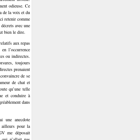
ement odieuse. Ce
a de la voix et du
ici retenir comme
x décrets avec une
t bien le dire.
elatifs aux repas
, en l’occurrence
tes ou indirectes.
rsures, toujours
directes prenaient
 convaincre de se
ameur de chat et
oute qu’une telle
ne et conduire à
 agréablement dans
rai une anecdote
 ailleurs pour la
TGV me déposait
qui n’allait pas