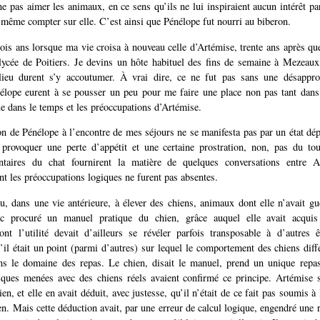
e pas aimer les animaux, en ce sens qu’ils ne lui inspiraient aucun intérêt par
même compter sur elle. C’est ainsi que Pénélope fut nourri au biberon.
rois ans lorsque ma vie croisa à nouveau celle d’Artémise, trente ans après q
lycée de Poitiers. Je devins un hôte habituel des fins de semaine à Mezeaux,
ieu durent s’y accoutumer. À vrai dire, ce ne fut pas sans une désappro
élope eurent à se pousser un peu pour me faire une place non pas tant dans 
e dans le temps et les préoccupations d’Artémise.
n de Pénélope à l’encontre de mes séjours ne se manifesta pas par un état dépr
provoquer une perte d’appétit et une certaine prostration, non, pas du tout
ntaires du chat fournirent la matière de quelques conversations entre 
nt les préoccupations logiques ne furent pas absentes.
u, dans une vie antérieure, à élever des chiens, animaux dont elle n’avait gu
onc procuré un manuel pratique du chien, grâce auquel elle avait acqui
ont l’utilité devait d’ailleurs se révéler parfois transposable à d’autres 
il était un point (parmi d’autres) sur lequel le comportement des chiens diffé
ans le domaine des repas. Le chien, disait le manuel, prend un unique repas
iques menées avec des chiens réels avaient confirmé ce principe. Artémise 
ien, et elle en avait déduit, avec justesse, qu’il n’était de ce fait pas soumis à 
en. Mais cette déduction avait, par une erreur de calcul logique, engendré une r