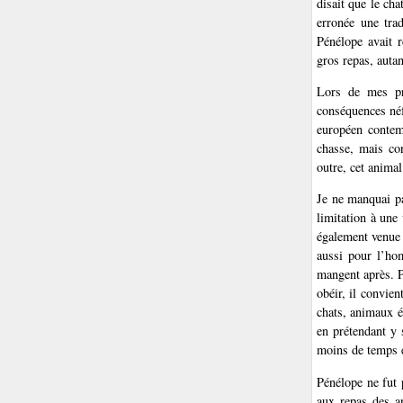
disait que le cha
erronée une trad
Pénélope avait r
gros repas, autan
Lors de mes pre
conséquences néf
européen contem
chasse, mais co
outre, cet anima
Je ne manquai pas
limitation à une
également venue 
aussi pour l’ho
mangent après. P
obéir, il convien
chats, animaux é
en prétendant y
moins de temps 
Pénélope ne fut 
aux repas des a