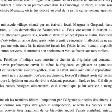
endirent d’ailleurs au premier arrêt dans les faubourgs de Niort, et nous r
teindre Mezeaux, où je fus déposé au pied de la petite église romane agréme
minuscule village, chanté par un écrivain local, Marguerite Gurgand, da
ites, « Les demoiselles de Beaumoreau ». J’eus vite atteint la maison d’
 m’attendait à grands cris, révolté d’avoir dû jeûner depuis le matin. Habituel
 c’est-à-dire un an ou deux après notre première rencontre, il affectait de ne p
 pas me voir, mais là, la nécessité faisait loi, j’étais le seul humain disponi
’autres services, il surmonta son snobisme et vint se frotter sur mes mollets.
e, Pénélope m’indiqua avec autorité le chemin du frigidaire qui contenait
savait parfaitement ouvrir lui-même le frigidaire, en glissant sa patte so
nt en caoutchouc avec ses griffes, mais il savait aussi avec quelle réprobatio
s, aussi ne s’y adonnait-il qu’avec parcimonie, lorsqu’il estimait avoir été victi
ropre à légitimer un acte de révolte éclatant, provocant. Bref, ce jour-là il dis
es basses besognes alimentaires, et il attendit que je lui servisse à mang
ine où les manières félines l’emportent par l’élégance sur celles des chiens, c’
pe termina son repas avec grâce et componction, se lécha les babines et fi
rus pouvoir tirer argument de ce bien-être auquel j’avais contribué, mieux