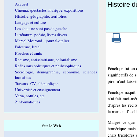
Histoire 
Accueil
Cinéma, spectacles, musique, expositions
Histoire, géographie, territoires
Langage et culture
Les chats ne sont pas de gauche
Littérature, poésie, livres divers
Marcel Moiroud : journal-atelier
Palestine, Israël
Proches et amis
Racisme, antisémitisme, colonialisme
Réflexions politiques et philosophiques
Pénélope fut un d
Sociologie, démographie, économie, sciences
significatifs de 
humaines
pire, n’ont lais
Travaux, CV, clé publique
Université et enseignement
Pénélope naquit 
Varia, notules, etc.
n’ai fait moi-mê
Zinformatiques
d’après les réci
la maman d’icell
Malgré ce que p
Sur le Web
homérique mais f
chats tricolores