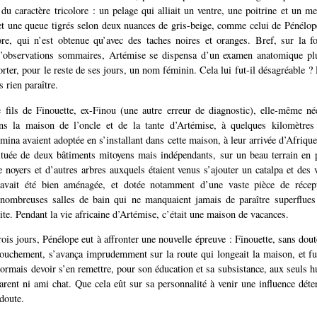
 du caractère tricolore : un pelage qui alliait un ventre, une poitrine et un m
et une queue tigrés selon deux nuances de gris-beige, comme celui de Pénélop
lore, qui n’est obtenue qu’avec des taches noires et oranges. Bref, sur la f
d’observations sommaires, Artémise se dispensa d’un examen anatomique plu
rter, pour le reste de ses jours, un nom féminin. Cela lui fut-il désagréable ? 
s rien paraître.
e fils de Finouette, ex-Finou (une autre erreur de diagnostic), elle-même n
 la maison de l’oncle et de la tante d’Artémise, à quelques kilomètres
mina avaient adoptée en s’installant dans cette maison, à leur arrivée d’Afrique
ituée de deux bâtiments mitoyens mais indépendants, sur un beau terrain en
e noyers et d’autres arbres auxquels étaient venus s’ajouter un catalpa et des v
avait été bien aménagée, et dotée notamment d’une vaste pièce de récep
 nombreuses salles de bain qui ne manquaient jamais de paraître superflues
ite. Pendant la vie africaine d’Artémise, c’était une maison de vacances.
rois jours, Pénélope eut à affronter une nouvelle épreuve : Finouette, sans dou
couchement, s’avança imprudemment sur la route qui longeait la maison, et f
ésormais devoir s’en remettre, pour son éducation et sa subsistance, aux seuls 
parent ni ami chat. Que cela eût sur sa personnalité à venir une influence déte
 doute.