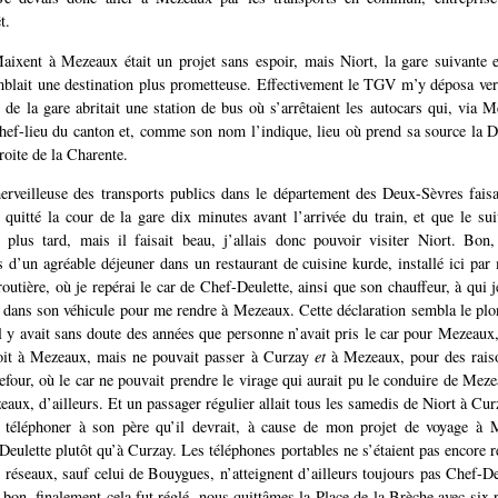
t.
aixent à Mezeaux était un projet sans espoir, mais Niort, la gare suivante e
blait une destination plus prometteuse. Effectivement le TGV m’y déposa ve
 de la gare abritait une station de bus où s’arrêtaient les autocars qui, via M
hef-lieu du canton et, comme son nom l’indique, lieu où prend sa source la De
droite de la Charente.
erveilleuse des transports publics dans le département des Deux-Sèvres faisai
t quitté la cour de la gare dix minutes avant l’arrivée du train, et que le suiv
 plus tard, mais il faisait beau, j’allais donc pouvoir visiter Niort. Bon
s d’un agréable déjeuner dans un restaurant de cuisine kurde, installé ici par 
routière, où je repérai le car de Chef-Deulette, ainsi que son chauffeur, à qui 
 dans son véhicule pour me rendre à Mezeaux. Cette déclaration sembla le plo
il y avait sans doute des années que personne n’avait pris le car pour Mezeaux, 
soit à Mezeaux, mais ne pouvait passer à Curzay
et
à Mezeaux, pour des rais
refour, où le car ne pouvait prendre le virage qui aurait pu le conduire de Mez
aux, d’ailleurs. Et un passager régulier allait tous les samedis de Niort à Cur
ir téléphoner à son père qu’il devrait, à cause de mon projet de voyage à M
Deulette plutôt qu’à Curzay. Les téléphones portables ne s’étaient pas encore 
 réseaux, sauf celui de Bouygues, n’atteignent d’ailleurs toujours pas Chef-Deu
bon, finalement cela fut réglé, nous quittâmes la Place de la Brèche avec six 