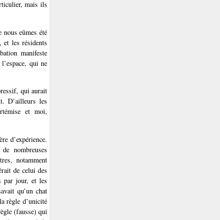
ticulier, mais ils
ue nous eûmes été
 et les résidents
bation manifeste
l’espace, qui ne
essif, qui aurait
. D’ailleurs les
Artémise et moi,
ère d’expérience.
s de nombreuses
êtres, notamment
rait de celui des
 par jour, et les
savait qu’un chat
la règle d’unicité
ègle (fausse) qui