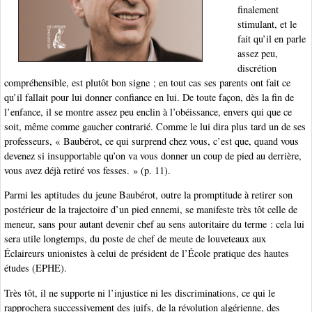
finalement
stimulant, et le
fait qu’il en parle
assez peu,
discrétion
compréhensible, est plutôt bon signe ; en tout cas ses parents ont fait ce
qu’il fallait pour lui donner confiance en lui. De toute façon, dès la fin de
l’enfance, il se montre assez peu enclin à l’obéissance, envers qui que ce
soit, même comme gaucher contrarié. Comme le lui dira plus tard un de ses
professeurs, « Baubérot, ce qui surprend chez vous, c’est que, quand vous
devenez si insupportable qu’on va vous donner un coup de pied au derrière,
vous avez déjà retiré vos fesses. » (p. 11).
Parmi les aptitudes du jeune Baubérot, outre la promptitude à retirer son
postérieur de la trajectoire d’un pied ennemi, se manifeste très tôt celle de
meneur, sans pour autant devenir chef au sens autoritaire du terme : cela lui
sera utile longtemps, du poste de chef de meute de louveteaux aux
Éclaireurs unionistes à celui de président de l’École pratique des hautes
études (EPHE).
Très tôt, il ne supporte ni l’injustice ni les discriminations, ce qui le
rapprochera successivement des juifs, de la révolution algérienne, des