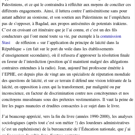
Palestiniens, et ce qui le contraindra à réfléchir aux moyens de concilier ces
différents engagements. Ainsi, il luttera contre l’antisémitisme sans pour
autant adhérer au sionisme, et son soutien aux Palestiniens ne l’empêchera
pas de s’opposer, à Bagdad, aux propos antisémites de potentats irakiens.
C’est en croisant cet itinéraire que je l’ai connu, et c’est un des fils
conducteurs qui l’ont mené toute sa vie, par exemple à la
commission
Stasi
de réflexion « sur l’application du principe de laïcité dans la
République » (en fait sur le port du voile dans les établissements
d’enseignement secondaire), où il refusera d’approuver la résolution finale
en faveur de l’interdiction (position qu’il maintient malgré des allégations
contraires entendues à la radio). Jean, aujourd’hui professeur émérite à
l’EPHE, est depuis plus de vingt ans un spécialiste de réputation mondiale
des questions de laïcité, et sur ce terrain il défend une vision tolérante de la
laïcité, en opposition à ceux qui la transforment, par malignité ou par
inconscience, en facteur de discrimination contre nos concitoyennes et nos
concitoyens musulmans sous des prétextes vestimentaires. Il vaut la peine de
lire les pages nuancées et érudites consacrées à ce sujet dans le livre.
J’ai beaucoup apprécié, vers la fin du livre (années 1990-2000), les analyses
sociologiques (après tout c’est son métier !) des lourdeurs administratives
(c’est un euphémisme) de la bureaucratie de l’Éducation nationale, que j’ai