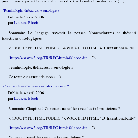
production « juste à temps » et « zéro stock », la réduction des coûts (…)
Terminologie, thésaurus, « ontologie »
Publié le 4 avril 2006
par
Laurent Bloch
Sommaire Le langage travestit la pensée Nomenclatures et thésauri
Exactions ontologiques
< !DOCTYPE HTML PUBLIC "-//W3C//DTD HTML 4.0 Transitional//EN"
"
http://www.w3.org/TR/REC-html40/loose.dtd
">
Terminologie, thésaurus, « ontologie »
Ce texte est extrait de mon (…)
Comment travailler avec des informaticiens ?
Publié le 4 avril 2006
par
Laurent Bloch
Sommaire Chapitre 6 Comment travailler avec des informaticiens ?
< !DOCTYPE HTML PUBLIC "-//W3C//DTD HTML 4.0 Transitional//EN"
"
http://www.w3.org/TR/REC-html40/loose.dtd
">
Comment travailler avec des informaticiens ?