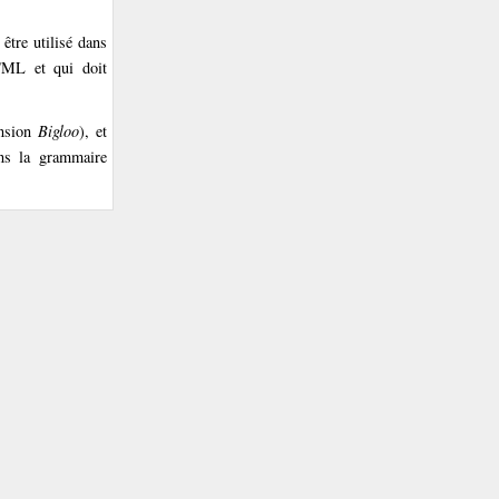
 être utilisé dans
TML et qui doit
ension
Bigloo
), et
ans la grammaire