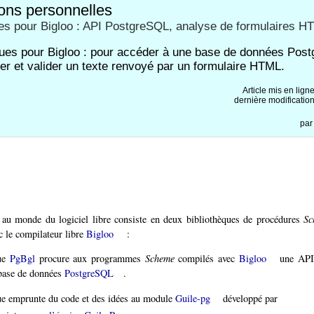
ions personnelles
ues pour Bigloo : API PostgreSQL, analyse de formulaires H
ques pour Bigloo : pour accéder à une base de données Post
er et valider un texte renvoyé par un formulaire HTML.
Article mis en lign
dernière modification
pa
 au monde du logiciel libre consiste en deux bibliothèques de procédures
Sc
ec le compilateur libre
Bigloo
:
que
PgBgl
procure aux programmes
Scheme
compilés avec
Bigloo
une API 
 base de données
PostgreSQL
.
ue emprunte du code et des idées au module
Guile-pg
développé par