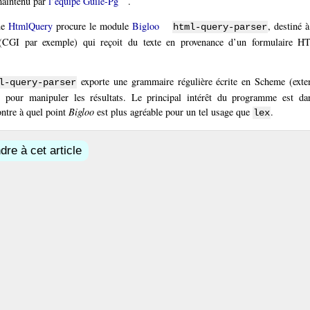
aintenu par
l’équipe Guile-Pg
.
ue
HtmlQuery
procure le module
Bigloo
, destiné à
html-query-parser
CGI par exemple) qui reçoit du texte en provenance d’un formulaire H
exporte une grammaire régulière écrite en Scheme (ext
l-query-parser
 pour manipuler les résultats. Le principal intérêt du programme est d
ontre à quel point
Bigloo
est plus agréable pour un tel usage que
.
lex
re à cet article