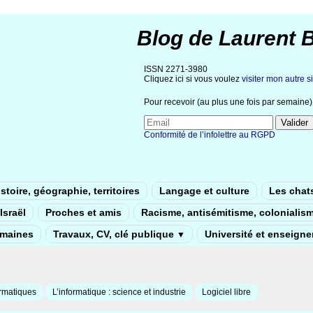
Blog de Laurent 
ISSN 2271-3980
Cliquez ici si vous voulez
visiter mon autre si
Pour recevoir (au plus une fois par semaine) 
Conformité de l’infolettre au RGPD
stoire, géographie, territoires
Langage et culture
Les chat
Israël
Proches et amis
Racisme, antisémitisme, colonialis
umaines
Travaux, CV, clé publique
Université et enseign
▼
rmatiques
L’informatique : science et industrie
Logiciel libre