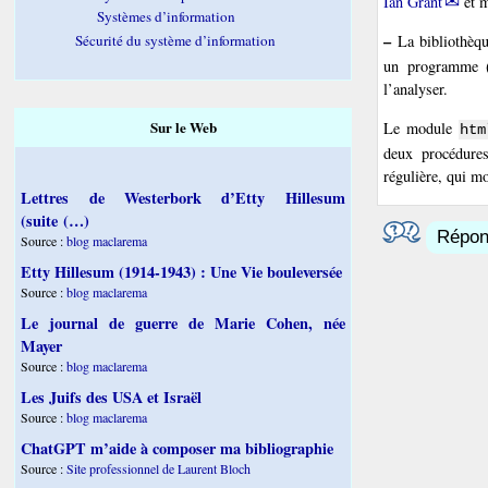
Ian Grant
et m
Systèmes d’information
–
Sécurité du système d’information
La bibliothèq
un programme (
l’analyser.
Sur le Web
Le module
htm
deux procédures
régulière, qui m
Lettres de Westerbork d’Etty Hillesum
(suite (…)
Répond
Source :
blog maclarema
Etty Hillesum (1914-1943) : Une Vie bouleversée
Source :
blog maclarema
Le journal de guerre de Marie Cohen, née
Mayer
Source :
blog maclarema
Les Juifs des USA et Israël
Source :
blog maclarema
ChatGPT m’aide à composer ma bibliographie
Source :
Site professionnel de Laurent Bloch