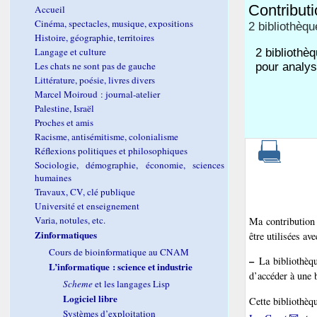
Contribut
Accueil
Cinéma, spectacles, musique, expositions
2 bibliothèq
Histoire, géographie, territoires
Langage et culture
2 bibliothè
Les chats ne sont pas de gauche
pour analys
Littérature, poésie, livres divers
Marcel Moiroud : journal-atelier
Palestine, Israël
Proches et amis
Racisme, antisémitisme, colonialisme
Réflexions politiques et philosophiques
Sociologie, démographie, économie, sciences
humaines
Travaux, CV, clé publique
Université et enseignement
Varia, notules, etc.
Ma contribution
Zinformatiques
être utilisées av
Cours de bioinformatique au CNAM
–
La bibliothè
L’informatique : science et industrie
d’accéder à une
Scheme
et les langages Lisp
Logiciel libre
Cette bibliothèq
Systèmes d’exploitation