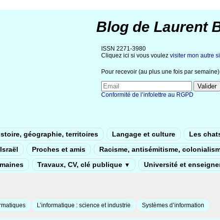
Blog de Laurent 
ISSN 2271-3980
Cliquez ici si vous voulez
visiter mon autre si
Pour recevoir (au plus une fois par semaine) 
Conformité de l’infolettre au RGPD
stoire, géographie, territoires
Langage et culture
Les chat
Israël
Proches et amis
Racisme, antisémitisme, colonialis
umaines
Travaux, CV, clé publique
Université et enseign
▼
rmatiques
L’informatique : science et industrie
Systèmes d’information