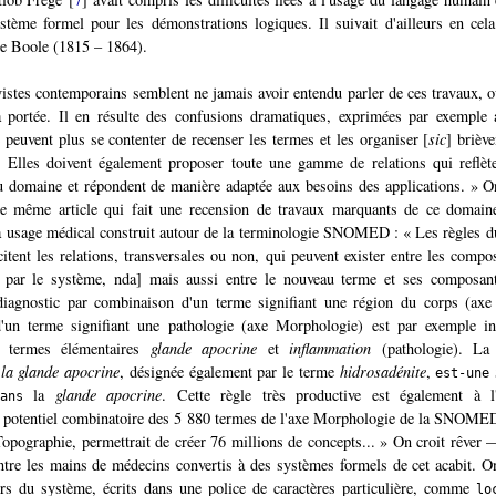
stème formel pour les démonstrations logiques. Il suivait d'ailleurs en ce
ge Boole
(1815 – 1864).
vistes contemporains semblent ne jamais avoir entendu parler de ces travaux, o
a portée. Il en résulte des confusions dramatiques, exprimées par exemple 
 peuvent plus se contenter de recenser les termes et les organiser [
sic
] brièv
e. Elles doivent également proposer toute une gamme de relations qui reflèt
 domaine et répondent de manière adaptée aux besoins des applications. » On
le même article qui fait une recension de travaux marquants de ce domain
à usage médical construit autour de la terminologie SNOMED : « Les règles d
licitent les relations, transversales ou non, qui peuvent exister entre les comp
t par le système, nda] mais aussi entre le nouveau terme et ses composan
diagnostic par combinaison d'un terme signifiant une région du corps (axe
 terme signifiant une pathologie (axe Morphologie) est par exemple ins
 termes élémentaires
glande apocrine
et
inflammation
(pathologie). La 
 la glande apocrine
, désignée également par le terme
hidrosadénite
,
est-une
la
glande apocrine
. Cette règle très productive est également à l'
ans
e potentiel combinatoire des 5 880 termes de l'axe Morphologie de la SNOME
Topographie, permettrait de créer 76 millions de concepts... » On croit rêver 
tre les mains de médecins convertis à des systèmes formels de cet acabit. 
urs du système, écrits dans une police de caractères particulière, comme
lo