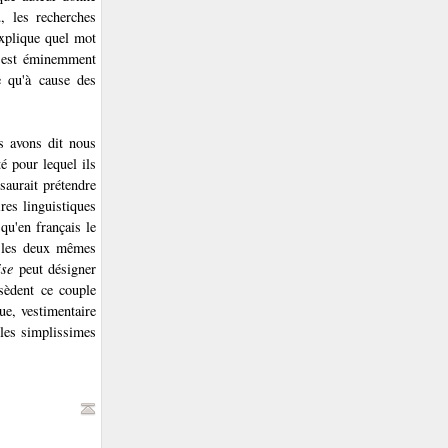
, les recherches
explique quel mot
s, est éminemment
e qu'à cause des
s avons dit nous
té pour lequel ils
saurait prétendre
ires linguistiques
qu'en français le
les deux mêmes
ise
peut désigner
ssèdent ce couple
ue, vestimentaire
ples simplissimes