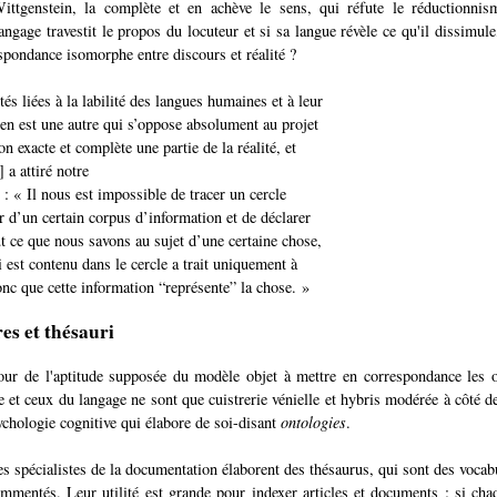
ittgenstein, la complète et en achève le sens, qui réfute le réductionnism
angage travestit le propos du locuteur et si sa langue révèle ce qu'il dissimule
espondance isomorphe entre discours et réalité ?
ltés liées à la labilité des langues humaines et à leur
l en est une autre qui s’oppose absolument au projet
on exacte et complète une partie de la réalité, et
]
a attiré notre
e : « Il nous est impossible de tracer un cercle
r d’un certain corpus d’information et de déclarer
ut ce que nous savons au sujet d’une certaine chose,
i est contenu dans le cercle a trait uniquement à
onc que cette information “représente” la chose. »
s et thésauri
tour de l'aptitude supposée du modèle objet à mettre en correspondance les 
e et ceux du langage ne sont que cuistrerie vénielle et hybris modérée à côté de
ychologie cognitive qui élabore de soi-disant
ontologies
.
es spécialistes de la documentation élaborent des thésaurus, qui sont des vocabu
mmentés. Leur utilité est grande pour indexer articles et documents : si ch