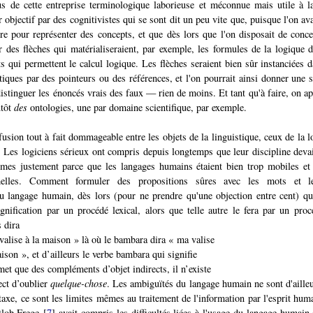
s de cette entreprise terminologique laborieuse et méconnue mais utile à l
 objectif par des cognitivistes qui se sont dit un peu vite que, puisque l'on av
faire pour représenter des concepts, et que dès lors que l'on disposait de conc
ar des flèches qui matérialiseraient, par exemple, les formules de la logique 
ts qui permettent le calcul logique. Les flèches seraient bien sûr instanciées 
iques par des pointeurs ou des références, et l'on pourrait ainsi donner une s
distinguer les énoncés vrais des faux — rien de moins. Et tant qu'à faire, on ap
utôt
des
ontologies, une par domaine scientifique, par exemple.
fusion tout à fait dommageable entre les objets de la linguistique, ceux de la 
 Les logiciens sérieux ont compris depuis longtemps que leur discipline devai
smes justement parce que les langages humains étaient bien trop mobiles et 
melles. Comment formuler des propositions sûres avec les mots et le
 langage humain, dès lors (pour ne prendre qu'une objection entre cent) qu
ignification par un procédé lexical, alors que telle autre le fera par un pro
s dira
 valise à la maison » là où le bambara dira « ma valise
aison », et d’ailleurs le verbe bambara qui signifie
met que des compléments d’objet indirects, il n’existe
ect d’oublier
quelque-chose
. Les ambiguïtés du langage humain ne sont d'aille
axe, ce sont les limites mêmes au traitement de l'information par l'esprit huma
tlob Frege
[
7
]
avait compris les difficultés liées à l'usage du langage humain e