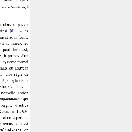
la un chemin déjà
u alors ne pas en
ainsi
[
8
]
: « les
ement sous forme
ent au mieux les
 peut lire aussi,
e, à propos d'un
u système formel
osants du nouveau
ts. Une règle de
 Topologie de la
tanciée dans la
nouvelle notion
inflammation
qui
origine d'autres
D avec les 12 936
— et on espère ne
On remarque aussi
, en
calisé-dans