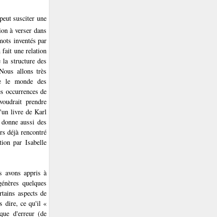
peut susciter une
ion à verser dans
mots inventés par
 fait une relation
 la structure des
 Nous allons très
re le monde des
es occurrences de
voudrait prendre
'un livre de Karl
donne aussi des
rs déjà rencontré
tion par Isabelle
s avons appris à
génères quelques
rtains aspects de
 dire, ce qu'il «
que d'erreur (de