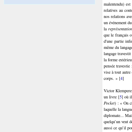
malentendu) est
relatives au cont
nos relations av
un événement du m
la
représentatio
que le français 
d'une partie inf
même du langage,
langage travestit
la forme extérieu
pensée travestie 
vise à tout autre
corps. »
[
4
]
Victor Klempere
un livre
[
5
]
où il
Pocket
) : « On c
laquelle la langu
diplomate... Mais
quelqu’un veut d
aussi ce qu’il po