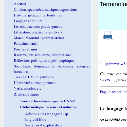
Terminolog
Accueil
Cinéma, spectacles, musique, expositions
Histoire, géographie, territoires
Langage et culture
Les chats ne sont pas de gauche
Littérature, poésie, livres divers
Marcel Moiroud : journal-atelier
Palestine, Israël
Proches et amis
Racisme, antisémitisme, colonialisme
Réflexions politiques et philosophiques
"
http://www.w3
Sociologie, démographie, économie, sciences
humaines
Ce texte est e
Travaux, CV, clé publique
succès
, paru 
Université et enseignement
Varia, notules, etc.
Page d'accueil de
Zinformatiques
Cours de bioinformatique au CNAM
L’informatique : science et industrie
Le langage t
Scheme
et les langages Lisp
(et la réalité en
Logiciel libre
Systèmes d’exploitation