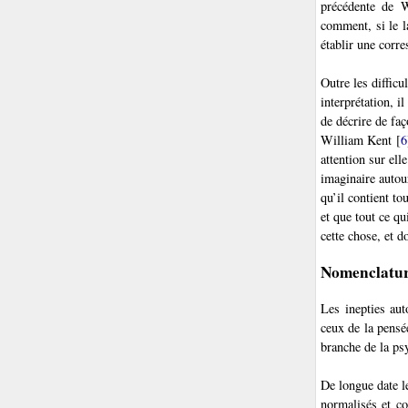
précédente de W
comment, si le l
établir une corr
Outre les difficu
interprétation, i
de décrire de faç
William Kent
[
6
attention sur ell
imaginaire autou
qu’il contient to
et que tout ce qu
cette chose, et d
Nomenclature
Les inepties au
ceux de la pensé
branche de la ps
De longue date l
normalisés et co