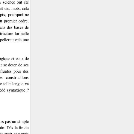
a science ont été
ait des mots, cela
epts, pourquoi ne
du premier ordre,
dans des bases de
tructure formelle
pellerait cela une
logique et ceux de
t se doter de ses
fluides pour des
s constructions
e telle langue va
cédé syntaxique ?
urs pas un simple
in. Dès la fin du
t avait entrepris