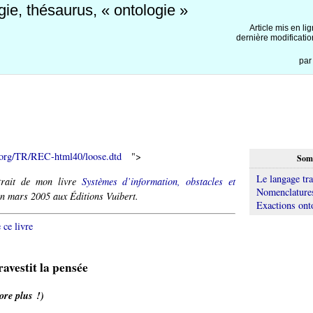
ie, thésaurus, « ontologie »
Article mis en li
dernière modificatio
pa
.org/TR/REC-html40/loose.dtd
">
Som
Le langage tra
xtrait de mon livre
Systèmes d’information, obstacles et
Nomenclatures
en mars 2005 aux Éditions Vuibert.
Exactions ont
 ce livre
ravestit la pensée
core plus !)