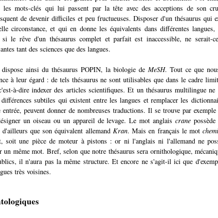
e les mots-clés qui lui passent par la tête avec des acceptions de son cru
squent de devenir difficiles et peu fructueuses. Disposer d'un thésaurus qui 
elle circonstance, et qui en donne les équivalents dans différentes langue
si le rêve d'un thésaurus complet et parfait est inaccessible, ne serait-c
santes tant des sciences que des langues.
dispose ainsi du thésaurus POPIN, la biologie de
MeSH
. Tout ce que nou
nce à leur égard : de tels thésaurus ne sont utilisables que dans le cadre limi
c'est-à-dire indexer des articles scientifiques. Et un thésaurus multilingue ne 
 différences subtiles qui existent entre les langues et remplacer les dictionna
 entrée, peuvent donner de nombreuses traductions. Il se trouve par exemple 
ésigner un oiseau ou un appareil de levage. Le mot anglais
crane
possède 
i d'ailleurs que son équivalent allemand
Kran
. Mais en français le mot
chem
, soit une pièce de moteur à pistons : or ni l'anglais ni l'allemand ne po
r un même mot. Bref, selon que notre thésaurus sera ornithologique, mécaniq
blics, il n'aura pas la même structure. Et encore ne s'agit-il ici que d'exem
gues très voisines.
tologiques