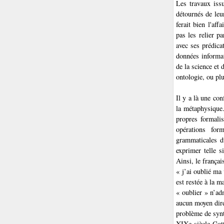
Les travaux issu
détournés de leur
ferait bien l'af
pas les relier p
avec ses prédica
données informat
de la science et 
ontologie, ou pl
Il y a là une con
la métaphysique.
propres formali
opérations for
grammaticales du
exprimer telle s
Ainsi, le françai
« j’ai oublié ma
est restée à la m
« oublier » n’ad
aucun moyen dir
problème de synt
XIXe siècle Got