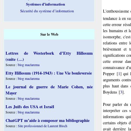
Systèmes d’information
L'enthousiasme e
Sécurité du système d’information
tendance à en su
cette erreur rés
les humains et le
Sur le Web
isomorphe, c'est
relations entre 
brièvement et 
Lettres de Westerbork d’Etty Hillesum
significations c
(suite (…)
cette erreur da
Source :
blog maclarema
connaissance d'u
Etty Hillesum (1914-1943) : Une Vie bouleversée
Popper
[
1
]
qui l
Source :
blog maclarema
arguments contre
plus haut dans 
Le journal de guerre de Marie Cohen, née
Boydens
[
3
]
.
Mayer
Source :
blog maclarema
Pour parler du 
Les Juifs des USA et Israël
interpréter ces
Source :
blog maclarema
informations qui
ChatGPT m’aide à composer ma bibliographie
certains objets 
Source :
Site professionnel de Laurent Bloch
avait derrière 