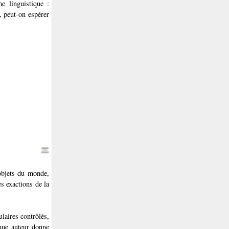
e linguistique :
, peut-on espérer
objets du monde,
s exactions de la
laires contrôlés,
aque auteur donne