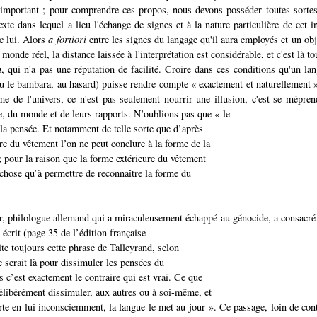
 important ; pour comprendre ces propos, nous devons posséder toutes sorte
exte dans lequel a lieu l'échange de signes et à la nature particulière de cet i
ec lui. Alors
a fortiori
entre les signes du langage qu'il aura employés et un obj
onde réel, la distance laissée à l'interprétation est considérable, et c'est là t
n
, qui n'a pas une réputation de facilité. Croire dans ces conditions qu'un la
ou le bambara, au hasard) puisse rendre compte « exactement et naturellement »
ime de l'univers, ce n'est pas seulement nourrir une illusion, c'est se mépren
 du monde et de leurs rapports. N’oublions pas que « le
 la pensée. Et notamment de telle sorte que d’après
re du vêtement l’on ne peut conclure à la forme de la
; pour la raison que la forme extérieure du vêtement
 chose qu’à permettre de reconnaître la forme du
r
, philologue allemand qui a miraculeusement échappé au génocide, a consacré 
 écrit (page 35 de l’édition française
ite toujours cette phrase de Talleyrand, selon
e serait là pour dissimuler les pensées du
 c’est exactement le contraire qui est vrai. Ce que
élibérément dissimuler, aux autres ou à soi-même, et
rte en lui inconsciemment, la langue le met au jour ». Ce passage, loin de cont