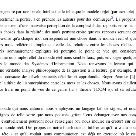
ngendré par une percée intellectuelle telle que le modèle objet (par exemple) 
2
restimer la portée, à en prendre les auteurs pour des démiurges
. La propens
ulte souvent d'une mauvaise perception de la complexité des rapports entre les 
s choses dans la réalité : des naïfs peuvent croire que ces rapports seraient en
-à-dire qu'à chaque mot correspondrait une chose dans le monde réel, et que
les mots refléterait simplement celle des relations entre les choses réelles.
très sommairement expliquer ici pourquoi le point de vue qui considè
omme un simple reflet du monde réel nous semble faux, puis envisager quelqu
ns le monde des Systèmes d'Information. Nous renvoyons le lecteur qui 
ne véritable analyse philosophique de la question à la lecture, par exemple, d
ui consacre des développements détaillés et approfondis. Roger Penrose
[
2
]
 la thèse de l'isomorphisme entre les mots et les choses. Nous avons d'ailleu
ce livre un point de vue de ce genre (la « théorie TDQM »
), et sa réfuta
monde qui nous entoure, nous employons un langage fait de signes, et nou
 signes de telle sorte que nous pouvons grâce à eux échanger avec nos con
 éventuellement pourront nous renseigner (ou nous induire en erreur) sur ce
du monde réel. Des propos de notre interlocuteur, inférer ce qu'il a voulu nous
la tête » et qu'il voulait nous communiquer, est déjà un exercice où le ris