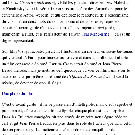
oublier
la Cicatrice intérieure
), visité les grandes rétrospectives Malévitch
et Kandinsky, suivi la série de concerts au théâtre des Amandiers pour le
centenaire d’Anton Webern, et qui déplorez le renouveau de l’académisme,
du kitsch et en deux mots du conformisme et de la paresse, reprenez
espoir : l’avant-garde n’a pas disparu, elle est rajeunie, revigorée,
maintenant à l’Est, et le réalisateur de Taïwan
Tsaï Ming-liang
en est un
digne représentant.
Son film
Visage
raconte, paraît-il, l’histoire d’un metteur en scène taïwanais
qui viendrait à Paris pour tourner au Louvre et dans le jardin des Tuileries
un film consacré à Salomé. Lætitia Casta serait Salomé et Jean-Pierre
Léaud Hérode, mais je mets au défi quiconque va voir ce film sans avoir lu
aucun article, pas même le résumé de
l’Officiel des Spectacles
qui vend la
mèche, de deviner de quoi il s’agit.
Une photo du film
C’est d’avant-garde : il ne se passe rien d’intelligible, mais c’est superbe et
passionnant, délicieusement inintelligible, chaque plan est une surprise.
Dans les Tuileries enneigées où une armée de miroirs nous égare rôde un
cerf et gît Jean-Pierre Léaud, ici plus dans le rôle de l’acteur que dans celui
de son personnage. Le metteur en scène ordonne au maquilleur de