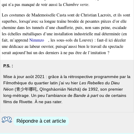
qui n’a pas manqué de voir aussi la
Chambre verte
.
Les costumes de Mademoiselle Casta sont de Christian Lacroix, et ils sont
superbes, lorsqu’avec sa longue traîne brodée de pesantes pièces d’or elle
chemine dans les tunnels d’une chaufferie, puis, non sans peine, escalade
les échelles métalliques d’une installation industrielle mal déterminée (en
fait, m’apprend
Nimmzo
, les sous-sols du Louvre) : faut-il ici déceler
une dédicace au labeur ouvrier, puisqu’aussi bien le travail du spectacle
serait aujourd’hui un des derniers à ne pas être de l’imitation ?
P.S. :
Mise à jour août 2021 : grâce à la rétrospective programmée par la
Filmothèque du quartier latin j’ai vu hier
Les Rebelles du Dieu
Néon
(青少年哪吒, Qīngshàonián Nézhā) de 1992, son premier
long-métrage. Un peu l’ambiance de
Bande à part
ou de certains
films de Rivette. À ne pas rater.
Répondre à cet article