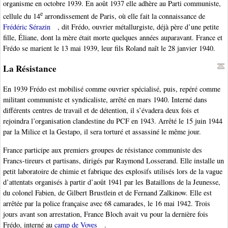
organisme en octobre 1939. En août 1937 elle adhère au Parti communiste,
e
cellule du 14
arrondissement de Paris, où elle fait la connaissance de
Frédéric Sérazin
, dit Frédo, ouvrier métallurgiste, déjà père d’une petite
fille, Éliane, dont la mère était morte quelques années auparavant. France et
Frédo se marient le 13 mai 1939, leur fils Roland naît le 28 janvier 1940.
La Résistance
En 1939 Frédo est mobilisé comme ouvrier spécialisé, puis, repéré comme
militant communiste et syndicaliste, arrêté en mars 1940. Interné dans
différents centres de travail et de détention, il s’évadera deux fois et
rejoindra l’organisation clandestine du PCF en 1943. Arrêté le 15 juin 1944
par la Milice et la Gestapo, il sera torturé et assassiné le même jour.
France participe aux premiers groupes de résistance communiste des
Francs-tireurs et partisans, dirigés par Raymond Losserand. Elle installe un
petit laboratoire de chimie et fabrique des explosifs utilisés lors de la vague
d’attentats organisés à partir d’août 1941 par les Bataillons de la Jeunesse,
du colonel Fabien, de Gilbert Brustlein et de Fernand Zalkinow. Elle est
arrêtée par la police française avec 68 camarades, le 16 mai 1942. Trois
jours avant son arrestation, France Bloch avait vu pour la dernière fois
Frédo, interné au
camp de Voves
.