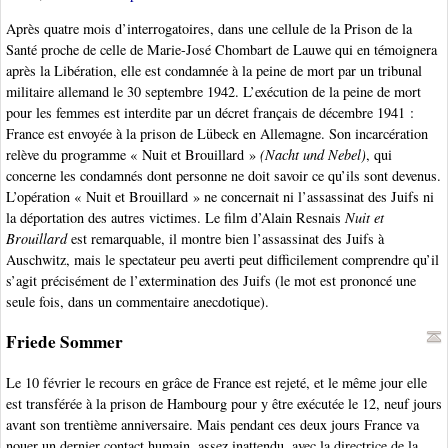
Après quatre mois d’interrogatoires, dans une cellule de la Prison de la
Santé proche de celle de Marie-José Chombart de Lauwe qui en témoignera
après la Libération, elle est condamnée à la peine de mort par un tribunal
militaire allemand le 30 septembre 1942. L’exécution de la peine de mort
pour les femmes est interdite par un décret français de décembre 1941 :
France est envoyée à la prison de Lübeck en Allemagne. Son incarcération
relève du programme « Nuit et Brouillard »
(Nacht und Nebel)
, qui
concerne les condamnés dont personne ne doit savoir ce qu’ils sont devenus.
L’opération « Nuit et Brouillard » ne concernait ni l’assassinat des Juifs ni
la déportation des autres victimes. Le film d’Alain Resnais
Nuit et
Brouillard
est remarquable, il montre bien l’assassinat des Juifs à
Auschwitz, mais le spectateur peu averti peut difficilement comprendre qu’il
s’agit précisément de l’extermination des Juifs (le mot est prononcé une
seule fois, dans un commentaire anecdotique).
Friede Sommer
Le 10 février le recours en grâce de France est rejeté, et le même jour elle
est transférée à la prison de Hambourg pour y être exécutée le 12, neuf jours
avant son trentième anniversaire. Mais pendant ces deux jours France va
nouer un dernier contact humain, assez inattendu, avec la directrice de la