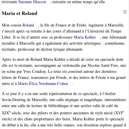
résistante
Suzanne Masson
, exécutée en même temps qu’elle.
Maria et Roland
Mon cousin
Roland
, le fils de France et de Frédo, ingénieur à Marseille,
s’inscrit après sa retraite à des cours d’allemand à l’Université du Temps
Libre. Il se lie d’amitié avec sa professeure
Maria Kohler
, une Allemande
installée à Marseille qui a également des activités artistiques : comédienne,
récitante, professeur de diction lyrique allemande.
Après la mort de Roland Maria Kohler a décidé de créer un spectacle dont
elle est la récitante, accompagnée au violoncelle par Nicolas Saint-Yves, mis
en scène par Yves Coudray. Le texte est construit autour des dernières
lettres de France, transmises par Friede, et des lettres de Friede à ma grand-
mère et à
Marie-Élisa Nordmann-Cohen
.
À ce jour il y a eu une seule représentation de ce spectacle, à l’Atelier
Sevin-Doering de Marseille, une salle atypique et magnifique, intermédiaire
entre une salle de lecture de bibliothèque et une arrière-salle de café du
e
e
XIX
siècle, avec des piliers et des poutres anciennes de style naval (XVI
siècle) et des chats propriétaires des lieux. Maria Kohler porte le spectacle
du début à la fin, elle a une très belle stature, son élocution explose quand il