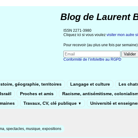
Blog de Laurent 
ISSN 2271-3980
Cliquez ici si vous voulez
visiter mon autre si
Pour recevoir (au plus une fois par semaine) 
Conformité de l’infolettre au RGPD
stoire, géographie, territoires
Langage et culture
Les chat
Israël
Proches et amis
Racisme, antisémitisme, colonialis
umaines
Travaux, CV, clé publique
Université et enseign
▼
a, spectacles, musique, expositions