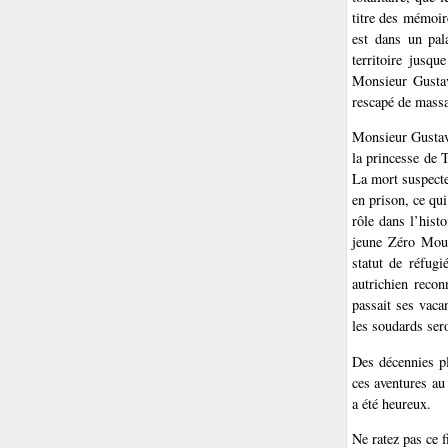
titre des mémoir
est dans un pal
territoire jusq
Monsieur Gustav
rescapé de massac
Monsieur Gustave
la princesse de 
La mort suspecte
en prison, ce qu
rôle dans l’histo
jeune Zéro Moust
statut de réfugi
autrichien recon
passait ses vaca
les soudards ser
Des décennies p
ces aventures au
a été heureux.
Ne ratez pas ce 