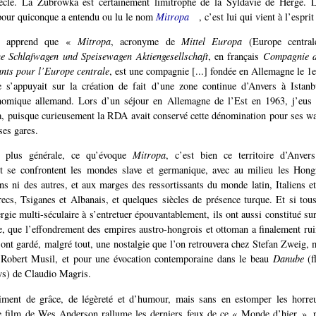
ècle. La Żubrówka est certainement limitrophe de la Syldavie de Hergé. 
pour quiconque a entendu ou lu le nom
Mitropa
, c’est lui qui vient à l’espr
s apprend que «
Mitropa
, acronyme de
Mittel Europa
(Europe central
he Schlafwagen und Speisewagen Aktiengesellschaft
, en français
Compagnie d
nts pour l’Europe centrale
, est une compagnie [...] fondée en Allemagne le 1e
 s’appuyait sur la création de fait d’une zone continue d’Anvers à Istanb
onomique allemand. Lors d’un séjour en Allemagne de l’Est en 1963, j’eus l
a, puisque curieusement la RDA avait conservé cette dénomination pour ses w
 ses gares.
 plus générale, ce qu’évoque
Mitropa
, c’est bien ce territoire d’Anver
 et se confrontent les mondes slave et germanique, avec au milieu les Hong
ns ni des autres, et aux marges des ressortissants du monde latin, Italiens 
recs, Tsiganes et Albanais, et quelques siècles de présence turque. Et si tou
gie multi-séculaire à s’entretuer épouvantablement, ils ont aussi constitué sur
 que l’effondrement des empires austro-hongrois et ottoman a finalement rui
 ont gardé, malgré tout, une nostalgie que l’on retrouvera chez Stefan Zweig, 
 Robert Musil, et pour une évocation contemporaine dans le beau
Danube
(f
ays) de Claudio Magris.
niment de grâce, de légèreté et d’humour, mais sans en estomper les horreu
 le film de Wes Anderson rallume les derniers feux de ce « Monde d’hier », 