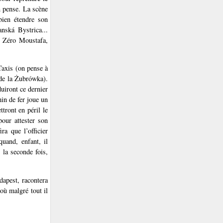
n pense. La scène
bien étendre son
nská Bystrica...
 Zéro Moustafa,
Taxis (on pense à
 de la Żubrówka).
uiront ce dernier
in de fer joue un
ttront en péril le
pour attester son
ra que l’officier
quand, enfant, il
 la seconde fois,
apest, racontera
où malgré tout il