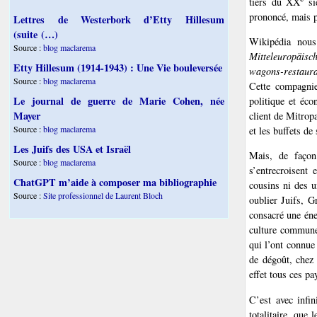
tiers du XX
si
prononcé, mais 
Lettres de Westerbork d’Etty Hillesum
(suite (…)
Wikipédia nou
Source :
blog maclarema
Mitteleuropäisc
Etty Hillesum (1914-1943) : Une Vie bouleversée
wagons-restaura
Source :
blog maclarema
Cette compagnie
Le journal de guerre de Marie Cohen, née
politique et éc
Mayer
client de Mitrop
Source :
blog maclarema
et les buffets de
Les Juifs des USA et Israël
Mais, de façon
Source :
blog maclarema
s’entrecroisent
ChatGPT m’aide à composer ma bibliographie
cousins ni des u
Source :
Site professionnel de Laurent Bloch
oublier Juifs, G
consacré une éner
culture commune,
qui l’ont connue
de dégoût, chez
effet tous ces p
C’est avec infi
totalitaire, que