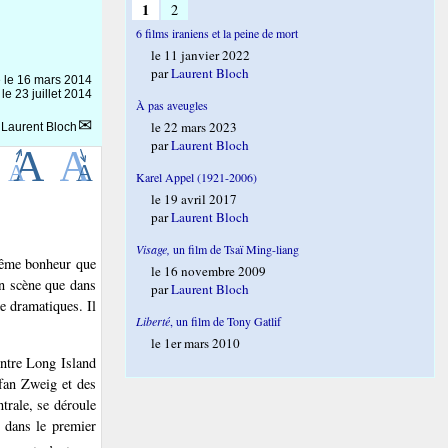
1
2
6 films iraniens et la peine de mort
le 11 janvier 2022
par
Laurent Bloch
e le
16 mars 2014
le 23 juillet 2014
À pas aveugles
le 22 mars 2023
r
Laurent Bloch
par
Laurent Bloch
Karel Appel (1921-2006)
le 19 avril 2017
par
Laurent Bloch
Visage,
un film de Tsaï Ming-liang
même bonheur que
le 16 novembre 2009
n scène que dans
par
Laurent Bloch
e dramatiques. Il
Liberté
, un film de Tony Gatlif
le 1er mars 2010
ntre Long Island
efan Zweig et des
trale, se déroule
 dans le premier