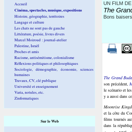
UN FILM D
Accueil
The Grand
Cinéma, spectacles, musique, expositions
Histoire, géographie, territoires
Bons baisers
Langage et culture
Les chats ne sont pas de gauche
Littérature, poésie, livres divers
Marcel Moiroud : journal-atelier
Palestine, Israël
Proches et amis
Racisme, antisémitisme, colonialisme
Réflexions politiques et philosophiques
Sociologie, démographie, économie, sciences
humaines
The Grand Buda
Travaux, CV, clé publique
son précédent,
M
Université et enseignement
le scénario et l
Varia, notules, etc.
y a aussi dans c
Zinformatiques
Moonrise King
et la côte du Co
films tournés au
Sur le Web
dans la républi
e