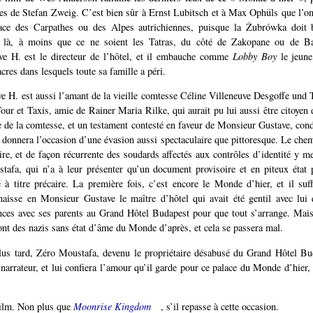
es de Stefan Zweig. C’est bien sûr à Ernst Lubitsch et à Max Ophüls que l’o
ace des Carpathes ou des Alpes autrichiennes, puisque la Żubrówka doit 
ue là, à moins que ce ne soient les Tatras, du côté de Zakopane ou de Ba
e H. est le directeur de l’hôtel, et il embauche comme
Lobby Boy
le jeune
res dans lesquels toute sa famille a péri.
 H. est aussi l’amant de la vieille comtesse Céline Villeneuve Desgoffe und 
Tour et Taxis, amie de Rainer Maria Rilke, qui aurait pu lui aussi être citoyen
 de la comtesse, et un testament contesté en faveur de Monsieur Gustave, cond
i donnera l’occasion d’une évasion aussi spectaculaire que pittoresque. Le chem
ire, et de façon récurrente des soudards affectés aux contrôles d’identité y me
afa, qui n’a à leur présenter qu’un document provisoire et en piteux état 
é à titre précaire. La première fois, c’est encore le Monde d’hier, et il suffi
naisse en Monsieur Gustave le maître d’hôtel qui avait été gentil avec lui 
nces avec ses parents au Grand Hôtel Budapest pour que tout s’arrange. Mais
ont des nazis sans état d’âme du Monde d’après, et cela se passera mal.
lus tard, Zéro Moustafa, devenu le propriétaire désabusé du Grand Hôtel Bud
 narrateur, et lui confiera l’amour qu’il garde pour ce palace du Monde d’hier, 
film. Non plus que
Moonrise Kingdom
, s’il repasse à cette occasion.