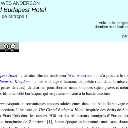
E WES ANDERSON
 Budapest Hotel
 de Mitropa !
Article mis en lign
dernière modification 
pa
pest Hotel
, dernier film du réalisateur
Wes Anderson
, m’a procuré le 
oonrise Kingdom
: même alliage d’humour, de poésie (tant dans la mise e
es prises de vues), de charme, pour aborder néanmoins des sujets graves et mêm
es films un côté burlesque, qui emprunte souvent à la bande dessinée.
dom
évoquait de romantiques amours adolescentes dans une belle île sauvage e
nnecticut. L’histoire de
The Grand Budapest Hotel
, inspirée des écrits de St
x États-Unis dans les années 1930 par des réalisateurs immigrés d’Europe cen
que imaginaire de Żubrówka
[
1
]
, à une époque indéterminée mais sans doute