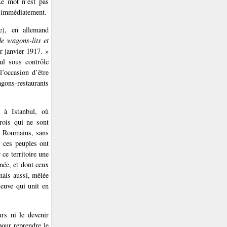
Le mot n’est pas
it immédiatement.
e), en allemand
e wagons-lits et
r janvier 1917. »
ul sous contrôle
’occasion d’être
agons-restaurants
s à Istanbul, où
rois qui ne sont
et Roumains, sans
s ces peuples ont
 ce territoire une
née, et dont ceux
mais aussi, mêlée
leuve qui unit en
rs ni le devenir
pour reprendre le