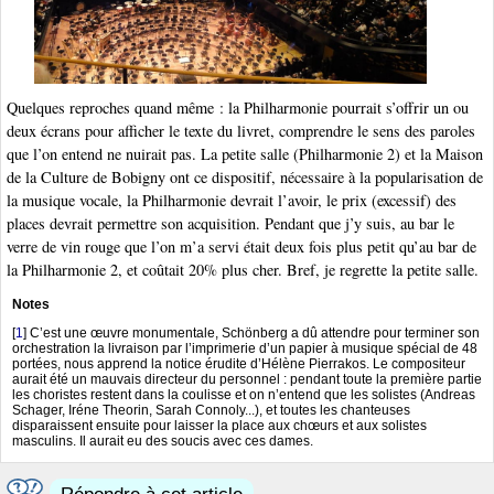
Quelques reproches quand même : la Philharmonie pourrait s’offrir un ou
deux écrans pour afficher le texte du livret, comprendre le sens des paroles
que l’on entend ne nuirait pas. La petite salle (Philharmonie 2) et la Maison
de la Culture de Bobigny ont ce dispositif, nécessaire à la popularisation de
la musique vocale, la Philharmonie devrait l’avoir, le prix (excessif) des
places devrait permettre son acquisition. Pendant que j’y suis, au bar le
verre de vin rouge que l’on m’a servi était deux fois plus petit qu’au bar de
la Philharmonie 2, et coûtait 20% plus cher. Bref, je regrette la petite salle.
Notes
[
1
]
C’est une œuvre monumentale, Schönberg a dû attendre pour terminer son
orchestration la livraison par l’imprimerie d’un papier à musique spécial de 48
portées, nous apprend la notice érudite d’Hélène Pierrakos. Le compositeur
aurait été un mauvais directeur du personnel : pendant toute la première partie
les choristes restent dans la coulisse et on n’entend que les solistes (Andreas
Schager, Iréne Theorin, Sarah Connoly...), et toutes les chanteuses
disparaissent ensuite pour laisser la place aux chœurs et aux solistes
masculins. Il aurait eu des soucis avec ces dames.