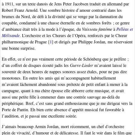
à 1911, sur un texte danois de Jens Peter Jacobsen traduit en allemand par
Robert Franz Arnold. Une sombre histoire d’amour contrarié dans les
brumes du Nord, de défi à la divinité qui se venge par la damnation du
coupable, condamné à une chasse éternelle en de sombres forêts ; ce genre
d’ambiance était très à la mode à l’époque, du
Vaisseau fantôme
à
Pelléas et
Mélisande
. L’orchestre et les Chœurs de l’Opéra, renforcés par le Chœur
philharmonique de Prague
[
1
]
et dirigés par Philippe Jordan, me réservaient
une bonne surprise.
En effet, ce n’est pas vraiment cette période de Schönberg que je préfère ;
d’un coffret de disques écouté jadis les
Gurre-Lieder
m’avaient laissé le
souvenir de deux heures de nappes sonores assez étales, pour ne pas dire
monotones. En outre les amis qui m’accompagnent habituellement
m’avaient lâchement abandonné sous prétexte de petit enfant à mener à la
campagne, quant à ma chère épouse elle abhorre cette musique, et avait
aussi une petite fille à emmener dans une contrée sauvage au-delà du
périphérique. Bref, c’est sans grand enthousiasme que je me dirigeai vers la
Porte de Pantin. Eh bien cette absence d’appétit musical fut favorable à
l’audition, et je passai une excellente soirée.
J’aimais beaucoup Armin Jordan, mort récemment, un chef d’orchestre
plein de vivacité, d’humour et de délicatesse. Il faut le voir dans le film que