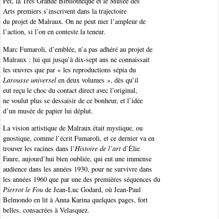
Peï, la Très Grande Bibliothèque et le Musée des
Arts premiers s’inscrivent dans la trajectoire
du projet de Malraux. On ne peut nier l’ampleur de
l’action, si l’on en conteste la teneur.
Marc Fumaroli, d’emblée, n’a pas adhéré au projet de
Malraux : lui qui jusqu’à dix-sept ans ne connaissait
les œuvres que par « les reproductions sépia du
Larousse universel
en deux volumes », dès qu’il
eut reçu le choc du contact direct avec l’original,
ne voulut plus se dessaisir de ce bonheur, et l’idée
d’un musée de papier lui déplut.
La vision artistique de Malraux était mystique, ou
gnostique, comme l’écrit Fumaroli, et ce dernier va en
trouver les racines dans l’
Histoire de l’art
d’Élie
Faure, aujourd’hui bien oubliée, qui eut une immense
audience dans les années 1930, pour ne survivre dans
les années 1960 que par une des premières séquences du
Pierrot le Fou
de Jean-Luc Godard, où Jean-Paul
Belmondo en lit à Anna Karina quelques pages, fort
belles, consacrées à Velasquez.