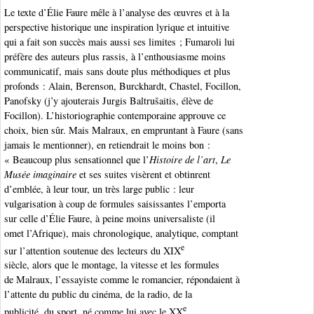
Le texte d’Élie Faure mêle à l’analyse des œuvres et à la
perspective historique une inspiration lyrique et intuitive
qui a fait son succès mais aussi ses limites ; Fumaroli lui
préfère des auteurs plus rassis, à l’enthousiasme moins
communicatif, mais sans doute plus méthodiques et plus
profonds : Alain, Berenson, Burckhardt, Chastel, Focillon,
Panofsky (j’y ajouterais Jurgis Baltrušaitis, élève de
Focillon). L’historiographie contemporaine approuve ce
choix, bien sûr. Mais Malraux, en empruntant à Faure (sans
jamais le mentionner), en retiendrait le moins bon :
« Beaucoup plus sensationnel que l’
Histoire de l’art
,
Le
Musée imaginaire
et ses suites visèrent et obtinrent
d’emblée, à leur tour, un très large public : leur
vulgarisation à coup de formules saisissantes l’emporta
sur celle d’Élie Faure, à peine moins universaliste (il
omet l’Afrique), mais chronologique, analytique, comptant
e
sur l’attention soutenue des lecteurs du XIX
siècle, alors que le montage, la vitesse et les formules
de Malraux, l’essayiste comme le romancier, répondaient à
l’attente du public du cinéma, de la radio, de la
e
publicité, du sport, né comme lui avec le XX