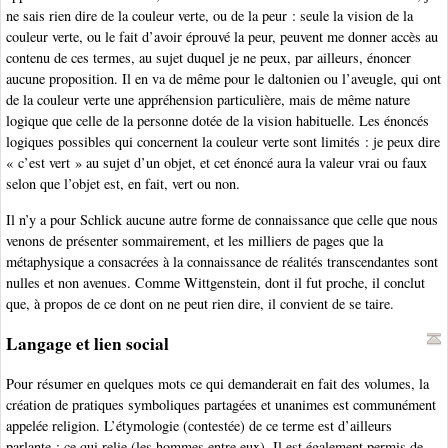
ne sais rien dire de la couleur verte, ou de la peur : seule la vision de la
couleur verte, ou le fait d’avoir éprouvé la peur, peuvent me donner accès au
contenu de ces termes, au sujet duquel je ne peux, par ailleurs, énoncer
aucune proposition. Il en va de même pour le daltonien ou l’aveugle, qui ont
de la couleur verte une appréhension particulière, mais de même nature
logique que celle de la personne dotée de la vision habituelle. Les énoncés
logiques possibles qui concernent la couleur verte sont limités : je peux dire
« c’est vert » au sujet d’un objet, et cet énoncé aura la valeur vrai ou faux
selon que l’objet est, en fait, vert ou non.
Il n’y a pour Schlick aucune autre forme de connaissance que celle que nous
venons de présenter sommairement, et les milliers de pages que la
métaphysique a consacrées à la connaissance de réalités transcendantes sont
nulles et non avenues. Comme Wittgenstein, dont il fut proche, il conclut
que, à propos de ce dont on ne peut rien dire, il convient de se taire.
Langage et lien social
Pour résumer en quelques mots ce qui demanderait en fait des volumes, la
création de pratiques symboliques partagées et unanimes est communément
appelée religion. L’étymologie (contestée) de ce terme est d’ailleurs
parlante : ce qui relie (les hommes entre eux). Il est également permis de