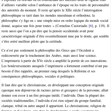
d’ailleurs variable selon l’ambiance de l’époque ou les traits de personnalité
des autorités du moment. Il reste qu’après le XIIe siècle l’interrogation
philosophique se tarit dans les mondes musulman et orthodoxe, la
philosophie s’y fige en « une simple mise en ordre logique du monde social
donné, acquise une fois pour toutes » (Cornelius Castoriadis
[
6
]
, p. 119). Il
reste aussi que l’on a pu dire que la pensée occidentale avait pour
caractéristique originale d’être essentiellement mue par le doute, qui semble
s’être avéré meilleur pilote que la certitude.
Ce n’est pas seulement la philosophie des Grecs que l’Occident a
redécouverte par le truchement des Arabes, mais aussi leur science.
L’imprimerie à partir du XVe siècle a amplifié la portée de ces innovations.
Les bouleversements auxquels l’imprimerie a fortement contribué n’ont pas
besoin d’être rappelés, au premier rang desquels la Réforme et ses
conséquences philosophiques, sociales et politiques.
Il faut dire que le christianisme, en développant une conception originale
(quoique non dépourvue de racines juives et grecques) de la personne, allait
donner son essor à un être presque inédit, l’individu. Dans la plupart des
sociétés traditionnelles, l’individu n’est rien séparé du groupe familial,
clanique, tribal ou autre auquel il appartient. Le christianisme, religion de
femmes et d’esclaves, née dans la clandestinité, a voulu soustraire les