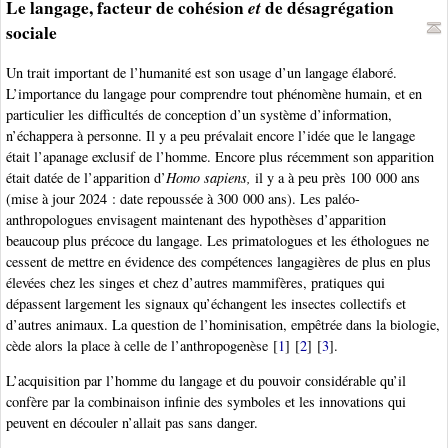
Le langage, facteur de cohésion
et
de désagrégation
sociale
Un trait important de l’humanité est son usage d’un langage élaboré.
L’importance du langage pour comprendre tout phénomène humain, et en
particulier les difficultés de conception d’un système d’information,
n’échappera à personne. Il y a peu prévalait encore l’idée que le langage
était l’apanage exclusif de l’homme. Encore plus récemment son apparition
était datée de l’apparition d’
Homo sapiens,
il y a à peu près 100 000 ans
(mise à jour 2024 : date repoussée à 300 000 ans). Les paléo-
anthropologues envisagent maintenant des hypothèses d’apparition
beaucoup plus précoce du langage. Les primatologues et les éthologues ne
cessent de mettre en évidence des compétences langagières de plus en plus
élevées chez les singes et chez d’autres mammifères, pratiques qui
dépassent largement les signaux qu’échangent les insectes collectifs et
d’autres animaux. La question de l’hominisation, empêtrée dans la biologie,
cède alors la place à celle de l’anthropogenèse
[
1
]
[
2
]
[
3
]
.
L’acquisition par l’homme du langage et du pouvoir considérable qu’il
confère par la combinaison infinie des symboles et les innovations qui
peuvent en découler n’allait pas sans danger.