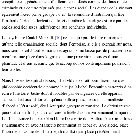
exceptionnels, généralement d’ailleurs considérés comme des fous ou des
criminels et à ce titre réprimés par le corps social. Les étapes de la vie sont
également fixées par le groupe : c’est la cérémonie d’initiation qui fixe
l’instant où chacun devient adulte, et de même le mariage est fixé par des
règles sociales assez indifférentes aux penchants individuels.
Le psychiatre Daniel Marcelli
[
10
]
ne manque pas de faire remarquer
qu’une telle organisation sociale, dont l’emprise, si elle s’exerçait sur nous,
nous semblerait à tout le moins désagréable, ne laisse pas de procurer à ses
membres une place dans le groupe et une protection, sources d’une
plénitude et d’une sérénité que beaucoup de nos contemporains pourraient
leur envier.
Nous l’avons évoqué ci-dessus, l’individu apparaît pour devenir ce que la
philosophie occidentale a nommé le sujet. Michel Foucault a entrepris d’en
écrire l’histoire, tâche dont il n’oublie pas de signaler qu’elle apparaît
suspecte tant aux historiens qu’aux philosophes. Le sujet se manifeste
d’abord à l’état isolé, dès l’Antiquité grecque et romaine. Le christianisme
poursuit son effort pour soustraire le fidèle à son environnement temporel.
La Renaissance italienne étend la redécouverte de l’Antiquité aux arts, fonde
l’humanisme et, avec Masaccio notamment au début du XVe siècle, place
l’homme au centre de l’interrogation artistique, place précédemment