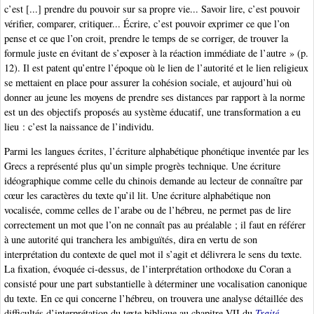
c’est [...] prendre du pouvoir sur sa propre vie... Savoir lire, c’est pouvoir
vérifier, comparer, critiquer... Écrire, c’est pouvoir exprimer ce que l’on
pense et ce que l’on croit, prendre le temps de se corriger, de trouver la
formule juste en évitant de s’exposer à la réaction immédiate de l’autre » (p.
12). Il est patent qu’entre l’époque où le lien de l’autorité et le lien religieux
se mettaient en place pour assurer la cohésion sociale, et aujourd’hui où
donner au jeune les moyens de prendre ses distances par rapport à la norme
est un des objectifs proposés au système éducatif, une transformation a eu
lieu : c’est la naissance de l’individu.
Parmi les langues écrites, l’écriture alphabétique phonétique inventée par les
Grecs a représenté plus qu’un simple progrès technique. Une écriture
idéographique comme celle du chinois demande au lecteur de connaître par
cœur les caractères du texte qu’il lit. Une écriture alphabétique non
vocalisée, comme celles de l’arabe ou de l’hébreu, ne permet pas de lire
correctement un mot que l’on ne connaît pas au préalable ; il faut en référer
à une autorité qui tranchera les ambiguïtés, dira en vertu de son
interprétation du contexte de quel mot il s’agit et délivrera le sens du texte.
La fixation, évoquée ci-dessus, de l’interprétation orthodoxe du Coran a
consisté pour une part substantielle à déterminer une vocalisation canonique
du texte. En ce qui concerne l’hébreu, on trouvera une analyse détaillée des
difficultés d’interprétation du texte biblique au chapitre VII du
Traité