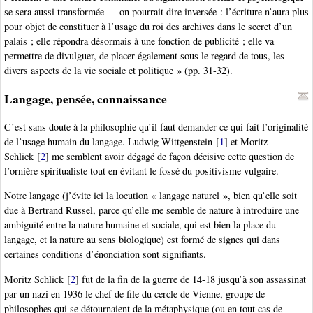
se sera aussi transformée — on pourrait dire inversée : l’écriture n’aura plus
pour objet de constituer à l’usage du roi des archives dans le secret d’un
palais ; elle répondra désormais à une fonction de publicité ; elle va
permettre de divulguer, de placer également sous le regard de tous, les
divers aspects de la vie sociale et politique » (pp. 31-32).
Langage, pensée, connaissance
C’est sans doute à la philosophie qu’il faut demander ce qui fait l’originalité
de l’usage humain du langage. Ludwig Wittgenstein
[
1
]
et Moritz
Schlick
[
2
]
me semblent avoir dégagé de façon décisive cette question de
l’ornière spiritualiste tout en évitant le fossé du positivisme vulgaire.
Notre langage (j’évite ici la locution « langage naturel », bien qu’elle soit
due à Bertrand Russel, parce qu’elle me semble de nature à introduire une
ambiguïté entre la nature humaine et sociale, qui est bien la place du
langage, et la nature au sens biologique) est formé de signes qui dans
certaines conditions d’énonciation sont signifiants.
Moritz Schlick
[
2
]
fut de la fin de la guerre de 14-18 jusqu’à son assassinat
par un nazi en 1936 le chef de file du cercle de Vienne, groupe de
philosophes qui se détournaient de la métaphysique (ou en tout cas de