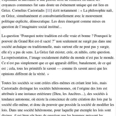
croyances communes fut sans doute un événement unique qui eut lieu en
Grèce. Cornelius Castoriadis
[
11
]
écrit notamment : « La philosophie naît,
en Grèce, simultanément et consubstantiellement avec le mouvement
politique explicite, démocratique. Les deux émergent comme mises en
question de l’imaginaire social institué...
La question “Pourquoi notre tradition est-elle vraie et bonne ? Pourquoi le
pouvoir du Grand Roi est-il sacré ?” non seulement ne surgit pas dans une
société archaïque ou traditionnelle, mais surtout elle ne peut pas y surgir,
elle n’y a pas de sens. La Grèce fait exister, crée, ex nihilo, cette question.
La représentation, l’image socialement établie du monde n’est pas le monde.
Ce n’est pas simplement que ce qui apparaît diffère, banalement, de ce qui
est ; cela, tous les primitifs le savent --- comme ils savent aussi que les
opinions diffèrent de la vérité. »
Toutes les sociétés se sont créées elles-mêmes en créant leur lois, mais
Castoriadis distingue les sociétés hétéronomes, où l’origine des lois est
attribuée à une instance extérieure (Dieu, les Ancêtres...), des sociétés à
tendance autonome, où existe la conscience de cette création des lois par la
société elle-même, et donc du pouvoir que possède la société de modifier les
lois. Dans une société hétéronome, pour laquelle par exemple les lois sont
divines, il est bien sûr hors de question que les hommes puissent les