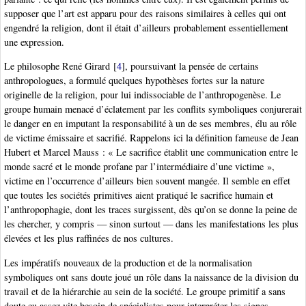
supposer que l’art est apparu pour des raisons similaires à celles qui ont
engendré la religion, dont il était d’ailleurs probablement essentiellement
une expression.
Le philosophe René Girard
[
4
]
, poursuivant la pensée de certains
anthropologues, a formulé quelques hypothèses fortes sur la nature
originelle de la religion, pour lui indissociable de l’anthropogenèse. Le
groupe humain menacé d’éclatement par les conflits symboliques conjurerait
le danger en en imputant la responsabilité à un de ses membres, élu au rôle
de victime émissaire et sacrifié. Rappelons ici la définition fameuse de Jean
Hubert et Marcel Mauss : « Le sacrifice établit une communication entre le
monde sacré et le monde profane par l’intermédiaire d’une victime »,
victime en l’occurrence d’ailleurs bien souvent mangée. Il semble en effet
que toutes les sociétés primitives aient pratiqué le sacrifice humain et
l’anthropophagie, dont les traces surgissent, dès qu’on se donne la peine de
les chercher, y compris — sinon surtout — dans les manifestations les plus
élevées et les plus raffinées de nos cultures.
Les impératifs nouveaux de la production et de la normalisation
symboliques ont sans doute joué un rôle dans la naissance de la division du
travail et de la hiérarchie au sein de la société. Le groupe primitif a sans
doute eu assez vite besoin de spécialistes pour interpréter les signes