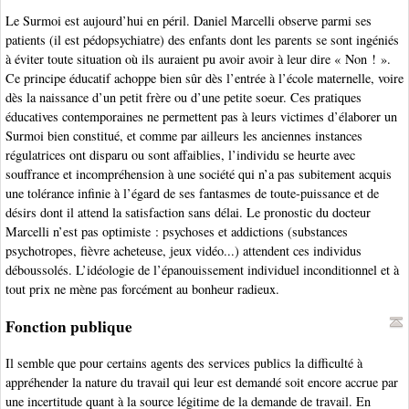
Le Surmoi est aujourd’hui en péril. Daniel Marcelli observe parmi ses
patients (il est pédopsychiatre) des enfants dont les parents se sont ingéniés
à éviter toute situation où ils auraient pu avoir avoir à leur dire « Non ! ».
Ce principe éducatif achoppe bien sûr dès l’entrée à l’école maternelle, voire
dès la naissance d’un petit frère ou d’une petite soeur. Ces pratiques
éducatives contemporaines ne permettent pas à leurs victimes d’élaborer un
Surmoi bien constitué, et comme par ailleurs les anciennes instances
régulatrices ont disparu ou sont affaiblies, l’individu se heurte avec
souffrance et incompréhension à une société qui n’a pas subitement acquis
une tolérance infinie à l’égard de ses fantasmes de toute-puissance et de
désirs dont il attend la satisfaction sans délai. Le pronostic du docteur
Marcelli n’est pas optimiste : psychoses et addictions (substances
psychotropes, fièvre acheteuse, jeux vidéo...) attendent ces individus
déboussolés. L’idéologie de l’épanouissement individuel inconditionnel et à
tout prix ne mène pas forcément au bonheur radieux.
Fonction publique
Il semble que pour certains agents des services publics la difficulté à
appréhender la nature du travail qui leur est demandé soit encore accrue par
une incertitude quant à la source légitime de la demande de travail. En