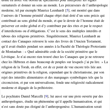
surnaturels et donner un sens au monde. Les précurseurs de l’anthropologie
moderne, tel par exemple Maurice Leenhardt
[
5
]
, ont montré que dans
l’univers de l’homme primitif chaque objet était doté d’un sens précis qui
contribuait au sens global du monde, et que le devoir de l’homme était de
préserver cet ordre global et d’y contribuer par des rites et par le respect
d’interdictions ou d’obligations. C’est le sens des multiples interdits et
tabous des religions primitives. Singulièrement, Maurice Leenhardt au
contact des Canaques retrouve le sens des livres de l’Ancien Testament,
qu’il avait étudiés pendant ses années à la Faculté de Théologie Protestante
de Montauban : « Quel admirable code de la société primitive que le
Lévitique. Je n’ai encore rien trouvé chez les Canaques que je ne retrouve
chez les Hébreux et dans beaucoup de peuples sur lesquels j’ai pu lire. » La
religion de la Torah, en effet, est de ce point de vue encore très liée aux
origines primitives de la religion, cependant que le christianisme, par son
rejet des interdits alimentaires et des marquages symboliques tels que la
circoncision, et par son universalisme, fonde une religiosité radicalement
moderne et dégagée de la préhistoire.
Le psychiatre Daniel Marcelli
[
9
]
, lui aussi sur une piste ouverte par des
anthropologues, étudie un phénomène qu’il appelle humanisation, et qui
n’est sans doute pas éloigné de l’anthropogenèse. L’humanisation serait