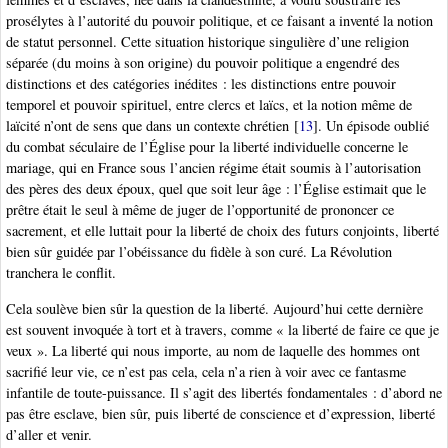
prosélytes à l’autorité du pouvoir politique, et ce faisant a inventé la notion
de statut personnel. Cette situation historique singulière d’une religion
séparée (du moins à son origine) du pouvoir politique a engendré des
distinctions et des catégories inédites : les distinctions entre pouvoir
temporel et pouvoir spirituel, entre clercs et laïcs, et la notion même de
laïcité n’ont de sens que dans un contexte chrétien
[
13
]
. Un épisode oublié
du combat séculaire de l’Église pour la liberté individuelle concerne le
mariage, qui en France sous l’ancien régime était soumis à l’autorisation
des pères des deux époux, quel que soit leur âge : l’Église estimait que le
prêtre était le seul à même de juger de l’opportunité de prononcer ce
sacrement, et elle luttait pour la liberté de choix des futurs conjoints, liberté
bien sûr guidée par l’obéissance du fidèle à son curé. La Révolution
tranchera le conflit.
Cela soulève bien sûr la question de la liberté. Aujourd’hui cette dernière
est souvent invoquée à tort et à travers, comme « la liberté de faire ce que je
veux ». La liberté qui nous importe, au nom de laquelle des hommes ont
sacrifié leur vie, ce n’est pas cela, cela n’a rien à voir avec ce fantasme
infantile de toute-puissance. Il s’agit des libertés fondamentales : d’abord ne
pas être esclave, bien sûr, puis liberté de conscience et d’expression, liberté
d’aller et venir.