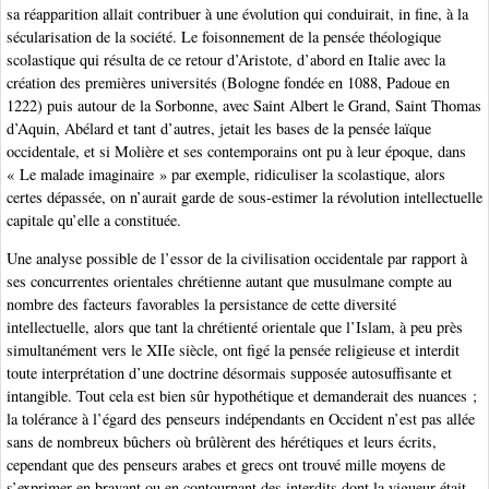
sa réapparition allait contribuer à une évolution qui conduirait, in fine, à la
sécularisation de la société. Le foisonnement de la pensée théologique
scolastique qui résulta de ce retour d’Aristote, d’abord en Italie avec la
création des premières universités (Bologne fondée en 1088, Padoue en
1222) puis autour de la Sorbonne, avec Saint Albert le Grand, Saint Thomas
d’Aquin, Abélard et tant d’autres, jetait les bases de la pensée laïque
occidentale, et si Molière et ses contemporains ont pu à leur époque, dans
« Le malade imaginaire » par exemple, ridiculiser la scolastique, alors
certes dépassée, on n’aurait garde de sous-estimer la révolution intellectuelle
capitale qu’elle a constituée.
Une analyse possible de l’essor de la civilisation occidentale par rapport à
ses concurrentes orientales chrétienne autant que musulmane compte au
nombre des facteurs favorables la persistance de cette diversité
intellectuelle, alors que tant la chrétienté orientale que l’Islam, à peu près
simultanément vers le XIIe siècle, ont figé la pensée religieuse et interdit
toute interprétation d’une doctrine désormais supposée autosuffisante et
intangible. Tout cela est bien sûr hypothétique et demanderait des nuances ;
la tolérance à l’égard des penseurs indépendants en Occident n’est pas allée
sans de nombreux bûchers où brûlèrent des hérétiques et leurs écrits,
cependant que des penseurs arabes et grecs ont trouvé mille moyens de
s’exprimer en bravant ou en contournant des interdits dont la vigueur était