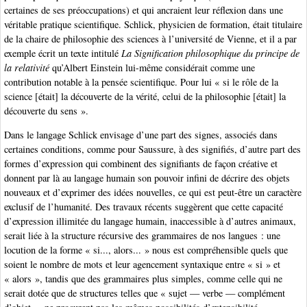
certaines de ses préoccupations) et qui ancraient leur réflexion dans une
véritable pratique scientifique. Schlick, physicien de formation, était titulaire
de la chaire de philosophie des sciences à l’université de Vienne, et il a par
exemple écrit un texte intitulé
La Signification philosophique du principe de
la relativité
qu’Albert Einstein lui-même considérait comme une
contribution notable à la pensée scientifique. Pour lui « si le rôle de la
science [était] la découverte de la vérité, celui de la philosophie [était] la
découverte du sens ».
Dans le langage Schlick envisage d’une part des signes, associés dans
certaines conditions, comme pour Saussure, à des signifiés, d’autre part des
formes d’expression qui combinent des signifiants de façon créative et
donnent par là au langage humain son pouvoir infini de décrire des objets
nouveaux et d’exprimer des idées nouvelles, ce qui est peut-être un caractère
exclusif de l’humanité. Des travaux récents suggèrent que cette capacité
d’expression illimitée du langage humain, inaccessible à d’autres animaux,
serait liée à la structure récursive des grammaires de nos langues : une
locution de la forme « si..., alors... » nous est compréhensible quels que
soient le nombre de mots et leur agencement syntaxique entre « si » et
« alors », tandis que des grammaires plus simples, comme celle qui ne
serait dotée que de structures telles que « sujet — verbe — complément