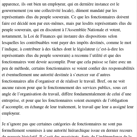
apparence, ils ont bien un employeur, qui en dernière instance est le
gouvernement (ou une collectivité locale), dûment mandaté par les
représentants élus du peuple souverain. Ce que les fonctionnaires doivent
faire est décidé non par eux-mêmes, mais par lesdits représentants élus du
peuple souverain, qui en discutent à l’Assemblée Nationale et votent,
notamment, la Loi de Finances qui instaure des dispositions selon
lesquelles les contribuables vont payer des impôts destinés, comme le mot
l’indique, à contribuer à des tâches dont le législateur (c’est-à-dire les
représentants élus du peuple souverain) a reconnu l’utilité et que des
fonctionnaires vont devoir accomplir. Pour que cela puisse se faire avec un
peu de méthode, certains fonctionnaires se voient confier des responsabilités
et éventuellement une autorité destinée à s’exercer sur d’autres
fonctionnaires afin d’organiser et de réaliser le travail. Bref, on ne voit
aucune raison pour que le fonctionnement des services publics, sous cet
angle de l’organisation du travail, diffère fondamentalement de celui d’une
entreprise, et pour que les fonctionnaires soient exemptés de l’obligation
d’accomplir, en échange de leur traitement, le travail que leur a assigné leur
employeur.
Je n’ignore pas que certaines catégories de fonctionnaires ne sont pas
formellement soumises à une autorité hiérarchique issue en dernier recours
du pouvoir législatif. Il s’agit des magistrats, forts de l’indépendance de la