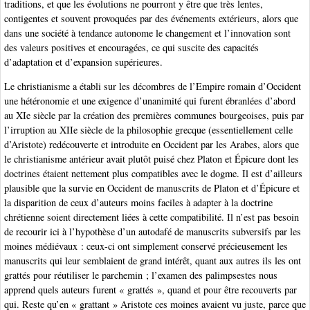
traditions, et que les évolutions ne pourront y être que très lentes,
contigentes et souvent provoquées par des événements extérieurs, alors que
dans une société à tendance autonome le changement et l’innovation sont
des valeurs positives et encouragées, ce qui suscite des capacités
d’adaptation et d’expansion supérieures.
Le christianisme a établi sur les décombres de l’Empire romain d’Occident
une hétéronomie et une exigence d’unanimité qui furent ébranlées d’abord
au XIe siècle par la création des premières communes bourgeoises, puis par
l’irruption au XIIe siècle de la philosophie grecque (essentiellement celle
d’Aristote) redécouverte et introduite en Occident par les Arabes, alors que
le christianisme antérieur avait plutôt puisé chez Platon et Épicure dont les
doctrines étaient nettement plus compatibles avec le dogme. Il est d’ailleurs
plausible que la survie en Occident de manuscrits de Platon et d’Épicure et
la disparition de ceux d’auteurs moins faciles à adapter à la doctrine
chrétienne soient directement liées à cette compatibilité. Il n’est pas besoin
de recourir ici à l’hypothèse d’un autodafé de manuscrits subversifs par les
moines médiévaux : ceux-ci ont simplement conservé précieusement les
manuscrits qui leur semblaient de grand intérêt, quant aux autres ils les ont
grattés pour réutiliser le parchemin ; l’examen des palimpsestes nous
apprend quels auteurs furent « grattés », quand et pour être recouverts par
qui. Reste qu’en « grattant » Aristote ces moines avaient vu juste, parce que