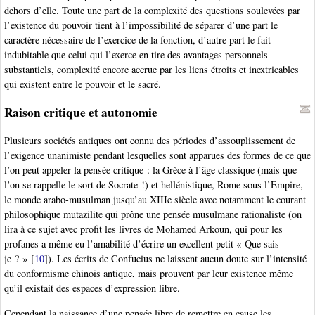
dehors d’elle. Toute une part de la complexité des questions soulevées par
l’existence du pouvoir tient à l’impossibilité de séparer d’une part le
caractère nécessaire de l’exercice de la fonction, d’autre part le fait
indubitable que celui qui l’exerce en tire des avantages personnels
substantiels, complexité encore accrue par les liens étroits et inextricables
qui existent entre le pouvoir et le sacré.
Raison critique et autonomie
Plusieurs sociétés antiques ont connu des périodes d’assouplissement de
l’exigence unanimiste pendant lesquelles sont apparues des formes de ce que
l’on peut appeler la pensée critique : la Grèce à l’âge classique (mais que
l’on se rappelle le sort de Socrate !) et hellénistique, Rome sous l’Empire,
le monde arabo-musulman jusqu’au XIIIe siècle avec notamment le courant
philosophique mutazilite qui prône une pensée musulmane rationaliste (on
lira à ce sujet avec profit les livres de Mohamed Arkoun, qui pour les
profanes a même eu l’amabilité d’écrire un excellent petit « Que sais-
je ? »
[
10
]
). Les écrits de Confucius ne laissent aucun doute sur l’intensité
du conformisme chinois antique, mais prouvent par leur existence même
qu’il existait des espaces d’expression libre.
Cependant la naissance d’une pensée libre de remettre en cause les