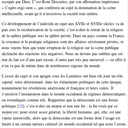
occupée par Dieu. C’est René Descartes, par son affirmation impérieuse
« Cogito ergo sum », qui conférera au sujet la domination de la scène
intellectuelle, avant qu’il n’investisse la société tout entière.
Ce développement de l’individu en sujet aux XVIIe et XVIIIe siècles va de
pair avec la sécularisation de la société, c’est-à-dire le retrait de la religion
de la sphère publique vers la sphère privée. Dans un pays comme la France,
la croyance et la pratique religieuse sont des affaires strictement privées, et
nous voyons bien que toute irruption de la religion sur la scène publique
déclenche des réactions très négatives. Nous ne devons pas oublier que cet
état de fait est d’une part récent, d’autre part très peu universel — en effet il
n’en va pas de même dans de nombreuses régions du monde.
L’essor du sujet et son apogée sous les Lumières ont bien sûr joué un rôle
capital, voire déterminant, dans les événements politiques de cette époque,
nommément les révolutions américaine et française et leurs suites. Il
s’ensuivit l’instauration dans le monde occidental de régimes démocratiques
ou revendiqués comme tels. Rappelons que la démocratie est une forme
politique
[
12
]
, c’est-à-dire un moyen et non une fin ; la fin visée par ce
moyen est, pour rester assez général, la liberté humaine, qui, elle, est une
valeur universelle, alors que la démocratie est une forme dont l’usage est
limité à un certain univers culturel (le monde occidental tel que nous l’avons