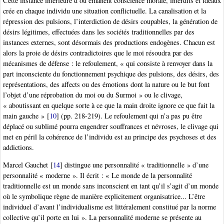
Cette instance intérieure d’où émanent conscience morale, interdits et idéaux
crée en chaque individu une situation conflictuelle. La canalisation et la
répression des pulsions, l’interdiction de désirs coupables, la génération de
désirs légitimes, effectuées dans les sociétés traditionnelles par des
instances externes, sont désormais des productions endogènes. Chacun est
alors la proie de désirs contradictoires que le moi résoudra par des
mécanismes de défense : le refoulement, « qui consiste à renvoyer dans la
part inconsciente du fonctionnement psychique des pulsions, des désirs, des
représentations, des affects ou des émotions dont la nature ou le but font
l’objet d’une réprobation du moi ou du Surmoi » ou le clivage,
« aboutissant en quelque sorte à ce que la main droite ignore ce que fait la
main gauche »
[
10
]
(pp. 218-219). Le refoulement qui n’a pas pu être
déplacé ou sublimé pourra engendrer souffrances et névroses, le clivage qui
met en péril la cohérence de l’individu est au principe des psychoses et des
addictions.
Marcel Gauchet
[
14
]
distingue une personnalité « traditionnelle » d’une
personnalité « moderne ». Il écrit : « Le monde de la personnalité
traditionnelle est un monde sans inconscient en tant qu’il s’agit d’un monde
où le symbolique règne de manière explicitement organisatrice... L’être
individuel d’avant l’individualisme est littéralement constitué par la norme
collective qu’il porte en lui ». La personnalité moderne se présente au