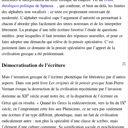
théologico-politique
de Spinoza
, qui confirme, et bien au-delà, les limites
des alphabets non vocalisés ; ce texte est proprement renversant de
modernité. L’alphabet vocalisé sape l’argument d’autorité en permettant à
chacun d’aborder plus facilement des textes nouveaux et de les interpréter
librement. La pratique d’une telle écriture favorise l’étude de questions
inédites, pour lesquelles il faut inventer des réponses nouvelles, et pour ce
faire adopter une démarche qui relève de la pensée spéculative. C’est
justement dans ce domaine de la pensée spéculative que l’apport de la
civilisation grecque a été prédominant.
Démocratisation de l’écriture
Mais l’invention grecque de l’écriture phonétique fut libératrice par d’autres
aspects. Dans son petit livre
Les origines de la pensée grecque
Jean-Pierre
Vernant évoque la destruction de la civilisation mycénienne par l’invasion
e
dorienne au XII
siècle avant notre ère, et la disparition de l’écriture en
e
Grèce qui en résulta. « Quand les Grecs la redécouvriront, vers la fin du IX
siècle, en l’empruntant cette fois aux Phéniciens, ce ne sera pas seulement
une écriture d’un type différent, phonétique, mais un fait de civilisation
radicalement autre : non plus la spécialité d’une classe de scribes, mais
l’élément d’une culture commune. Sa signification sociale et psychologique