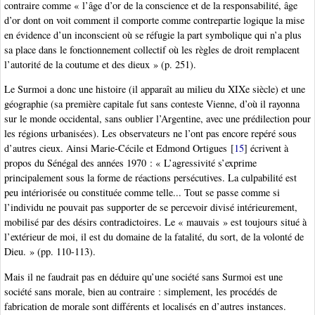
contraire comme « l’âge d’or de la conscience et de la responsabilité, âge
d’or dont on voit comment il comporte comme contrepartie logique la mise
en évidence d’un inconscient où se réfugie la part symbolique qui n’a plus
sa place dans le fonctionnement collectif où les règles de droit remplacent
l’autorité de la coutume et des dieux » (p. 251).
Le Surmoi a donc une histoire (il apparaît au milieu du XIXe siècle) et une
géographie (sa première capitale fut sans conteste Vienne, d’où il rayonna
sur le monde occidental, sans oublier l’Argentine, avec une prédilection pour
les régions urbanisées). Les observateurs ne l’ont pas encore repéré sous
d’autres cieux. Ainsi Marie-Cécile et Edmond Ortigues
[
15
]
écrivent à
propos du Sénégal des années 1970 : « L’agressivité s’exprime
principalement sous la forme de réactions persécutives. La culpabilité est
peu intériorisée ou constituée comme telle... Tout se passe comme si
l’individu ne pouvait pas supporter de se percevoir divisé intérieurement,
mobilisé par des désirs contradictoires. Le « mauvais » est toujours situé à
l’extérieur de moi, il est du domaine de la fatalité, du sort, de la volonté de
Dieu. » (pp. 110-113).
Mais il ne faudrait pas en déduire qu’une société sans Surmoi est une
société sans morale, bien au contraire : simplement, les procédés de
fabrication de morale sont différents et localisés en d’autres instances.