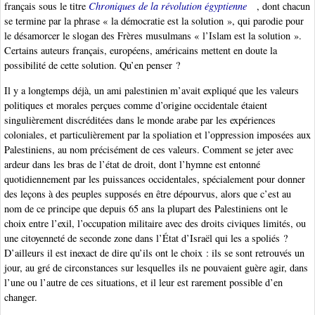
français sous le titre
Chroniques de la révolution égyptienne
, dont chacun
se termine par la phrase « la démocratie est la solution », qui parodie pour
le désamorcer le slogan des Frères musulmans « l’Islam est la solution ».
Certains auteurs français, européens, américains mettent en doute la
possibilité de cette solution. Qu’en penser ?
Il y a longtemps déjà, un ami palestinien m’avait expliqué que les valeurs
politiques et morales perçues comme d’origine occidentale étaient
singulièrement discréditées dans le monde arabe par les expériences
coloniales, et particulièrement par la spoliation et l’oppression imposées aux
Palestiniens, au nom précisément de ces valeurs. Comment se jeter avec
ardeur dans les bras de l’état de droit, dont l’hymne est entonné
quotidiennement par les puissances occidentales, spécialement pour donner
des leçons à des peuples supposés en être dépourvus, alors que c’est au
nom de ce principe que depuis 65 ans la plupart des Palestiniens ont le
choix entre l’exil, l’occupation militaire avec des droits civiques limités, ou
une citoyenneté de seconde zone dans l’État d’Israël qui les a spoliés ?
D’ailleurs il est inexact de dire qu’ils ont le choix : ils se sont retrouvés un
jour, au gré de circonstances sur lesquelles ils ne pouvaient guère agir, dans
l’une ou l’autre de ces situations, et il leur est rarement possible d’en
changer.