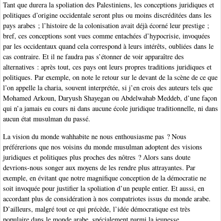
Tant que durera la spoliation des Palestiniens, les conceptions juridiques et
politiques d’origine occidentale seront plus ou moins discréditées dans les
pays arabes ; l’histoire de la colonisation avait déjà écorné leur prestige ;
bref, ces conceptions sont vues comme entachées d’hypocrisie, invoquées
par les occidentaux quand cela correspond à leurs intérêts, oubliées dans le
cas contraire. Et il ne faudra pas s’étonner de voir apparaître des
alternatives : après tout, ces pays ont leurs propres traditions juridiques et
politiques. Par exemple, on note le retour sur le devant de la scène de ce que
l’on appelle la charia, souvent interprétée, si j’en crois des auteurs tels que
Mohamed Arkoun, Daryush Shayegan ou Abdelwahab Meddeb, d’une façon
qui n’a jamais eu cours ni dans aucune école juridique traditionnelle, ni dans
aucun état musulman du passé.
La vision du monde wahhabite ne nous enthousiasme pas ? Nous
préférerions que nos voisins du monde musulman adoptent des visions
juridiques et politiques plus proches des nôtres ? Alors sans doute
devrions-nous songer aux moyens de les rendre plus attrayantes. Par
exemple, en évitant que notre magnifique conception de la démocratie ne
soit invoquée pour justifier la spoliation d’un peuple entier. Et aussi, en
accordant plus de considération à nos compatriotes issus du monde arabe.
D’ailleurs, malgré tout ce qui précède, l’idée démocratique est très
populaire dans le monde arabe, spécialement parmi la jeunesse.