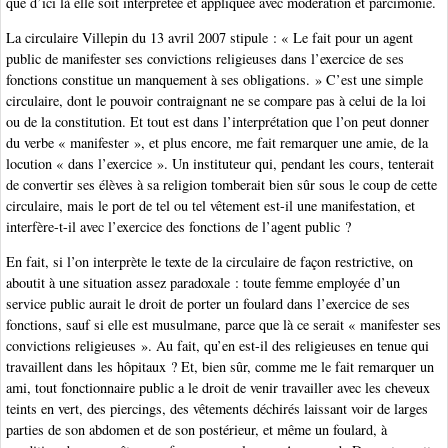
que d’ici là elle soit interprétée et appliquée avec modération et parcimonie.
La circulaire Villepin du 13 avril 2007 stipule : « Le fait pour un agent
public de manifester ses convictions religieuses dans l’exercice de ses
fonctions constitue un manquement à ses obligations. » C’est une simple
circulaire, dont le pouvoir contraignant ne se compare pas à celui de la loi
ou de la constitution. Et tout est dans l’interprétation que l’on peut donner
du verbe « manifester », et plus encore, me fait remarquer une amie, de la
locution « dans l’exercice ». Un instituteur qui, pendant les cours, tenterait
de convertir ses élèves à sa religion tomberait bien sûr sous le coup de cette
circulaire, mais le port de tel ou tel vêtement est-il une manifestation, et
interfère-t-il avec l’exercice des fonctions de l’agent public ?
En fait, si l’on interprète le texte de la circulaire de façon restrictive, on
aboutit à une situation assez paradoxale : toute femme employée d’un
service public aurait le droit de porter un foulard dans l’exercice de ses
fonctions, sauf si elle est musulmane, parce que là ce serait « manifester ses
convictions religieuses ». Au fait, qu’en est-il des religieuses en tenue qui
travaillent dans les hôpitaux ? Et, bien sûr, comme me le fait remarquer un
ami, tout fonctionnaire public a le droit de venir travailler avec les cheveux
teints en vert, des piercings, des vêtements déchirés laissant voir de larges
parties de son abdomen et de son postérieur, et même un foulard, à