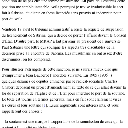
condition de ne pas être une femme musulmane. Au pays de Descartes cette
position me semble intenable, voilà pourquoi je trouve inadmissible le sort
fait à Sabrina, étudiante en thèse licenciée sans préavis ni indemnité pour
port du voile.
Vendredi 17 avril le tribunal administratif a rejeté la requête de suspension
du licenciement de Sabrina, qui a décidé de porter l’affaire devant le Conseil
d’État. D’autre part, le MRAP a fait parvenir au président de l’université
Paul Sabatier une lettre qui souligne les aspects très discutables de la
décision prise à l’encontre de Sabrina. Les musulmans en ont assez d’être
discriminés, on les comprend.
Pour illustrer l’étrangeté de cette sanction, je ne saurais mieux dire que
d’emprunter à Jean Baubérot l’anecdote suivante. En 1905 (1905 !)
quelques dizaines de députés emmenés par le radical-socialiste Charles
Chabert déposent un projet d’amendement au texte de ce qui allait devenir la
loi de séparation de l’Église et de l’État pour interdire le port de la soutane.
Le texte est tourné en termes généraux, mais en fait sont clairement visés
les curés et leur soutane
[
1
]
. Leurs arguments sont intéressants, et vous
rappelleront des choses :
–
la soutane est une marque insupportable de la soumission de ceux qui la
portent à l’autorité ecclésiastique ;