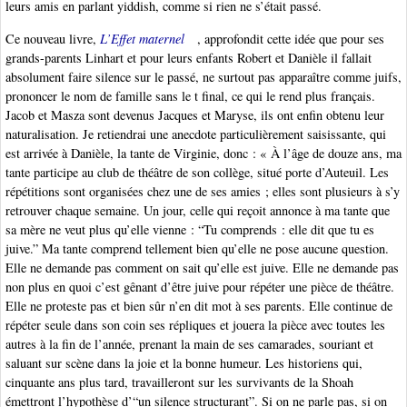
leurs amis en parlant yiddish, comme si rien ne s’était passé.
Ce nouveau livre,
L’Effet maternel
, approfondit cette idée que pour ses
grands-parents Linhart et pour leurs enfants Robert et Danièle il fallait
absolument faire silence sur le passé, ne surtout pas apparaître comme juifs,
prononcer le nom de famille sans le t final, ce qui le rend plus français.
Jacob et Masza sont devenus Jacques et Maryse, ils ont enfin obtenu leur
naturalisation. Je retiendrai une anecdote particulièrement saisissante, qui
est arrivée à Danièle, la tante de Virginie, donc : « À l’âge de douze ans, ma
tante participe au club de théâtre de son collège, situé porte d’Auteuil. Les
répétitions sont organisées chez une de ses amies ; elles sont plusieurs à s’y
retrouver chaque semaine. Un jour, celle qui reçoit annonce à ma tante que
sa mère ne veut plus qu’elle vienne : “Tu comprends : elle dit que tu es
juive.” Ma tante comprend tellement bien qu’elle ne pose aucune question.
Elle ne demande pas comment on sait qu’elle est juive. Elle ne demande pas
non plus en quoi c’est gênant d’être juive pour répéter une pièce de théâtre.
Elle ne proteste pas et bien sûr n’en dit mot à ses parents. Elle continue de
répéter seule dans son coin ses répliques et jouera la pièce avec toutes les
autres à la fin de l’année, prenant la main de ses camarades, souriant et
saluant sur scène dans la joie et la bonne humeur. Les historiens qui,
cinquante ans plus tard, travailleront sur les survivants de la Shoah
émettront l’hypothèse d’“un silence structurant”. Si on ne parle pas, si on