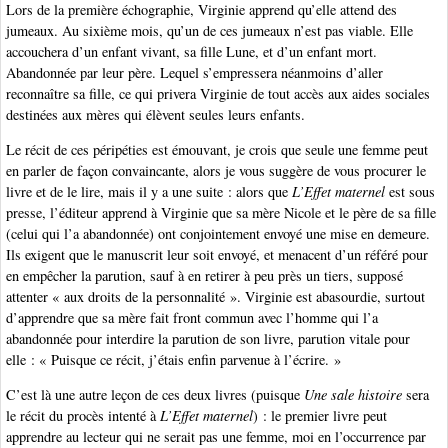
Lors de la première échographie, Virginie apprend qu’elle attend des
jumeaux. Au sixième mois, qu’un de ces jumeaux n’est pas viable. Elle
accouchera d’un enfant vivant, sa fille Lune, et d’un enfant mort.
Abandonnée par leur père. Lequel s’empressera néanmoins d’aller
reconnaître sa fille, ce qui privera Virginie de tout accès aux aides sociales
destinées aux mères qui élèvent seules leurs enfants.
Le récit de ces péripéties est émouvant, je crois que seule une femme peut
en parler de façon convaincante, alors je vous suggère de vous procurer le
livre et de le lire, mais il y a une suite : alors que
L’Effet maternel
est sous
presse, l’éditeur apprend à Virginie que sa mère Nicole et le père de sa fille
(celui qui l’a abandonnée) ont conjointement envoyé une mise en demeure.
Ils exigent que le manuscrit leur soit envoyé, et menacent d’un référé pour
en empêcher la parution, sauf à en retirer à peu près un tiers, supposé
attenter « aux droits de la personnalité ». Virginie est abasourdie, surtout
d’apprendre que sa mère fait front commun avec l’homme qui l’a
abandonnée pour interdire la parution de son livre, parution vitale pour
elle : « Puisque ce récit, j’étais enfin parvenue à l’écrire. »
C’est là une autre leçon de ces deux livres (puisque
Une sale histoire
sera
le récit du procès intenté à
L’Effet maternel
) : le premier livre peut
apprendre au lecteur qui ne serait pas une femme, moi en l’occurrence par