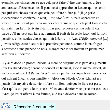
exemple, des choses sur ce que cela peut faire d’être une femme, d’être
amoureuse, d’être enceinte. Il peut aussi apprendre au lecteur qui ne serait
pas juif des choses sur ce que cela peut faire d’être juif (là je parle
d’expérience et confirme le récit).
Une sale histoire
peut apprendre au
lecteur qui ne serait pas écrivain des choses sur ce que cela peut faire d’être
écrivain : en fait l’écrivain n’écrit pas pour exposer ceci ou cela, il écrit
parce qu’il ne peut pas faire autrement, il écrit de la seule façon qui lui soit
possible, et les seules choses qu’il ait à écrire : « Avec
L’Effet maternel
[...]
j’avais rédigé cette histoire à la première personne, comme la naufragée
s’accroche à une planche de bois, mangée par le sel flottant en pleine mer,
sans rien à l’horizon. »
Il y aura donc un procès, Nicole la mère de Virginie et le père des jumeaux
(qui l’a abandonnée) seront de concert au tribunal, avec le même avocat, ils
soutiendront que
L’Effet maternel
livre au public des aspects de leurs actes
qui nuisent à leur « personnalité ». Alors que Nicole Colas-Linhart n’a
jamais fait mystère de sa vie « libre »... Bon, puisque le livre est paru,
c’est qu’ils ont perdu leur procès. Mais vous devriez vous procurer ces deux
livres, je les ai offerts à ma femme, elle les a dévorés dans la soirée.
Répondre à cet article