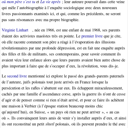
où mon père s’est tu
et
La vie après
; leur auteure poursuit dans cette veine
qui mêle l’autobiographie à l’enquête sociologique avec deux nouveaux
livres passionnants examinés ici, et qui, comme les précédents, ne seront
pas sans résonances avec ma propre biographie.
Virginie Linhart
, née en 1966, est une enfant de mai 1968, ses parents
étaient des activistes maoïstes très en pointe. Le
premier livre
que je cite,
où elle raconte comment son père a réagi à l’évaporation des illusions
révolutionnaires par une profonde dépression, est en fait une enquête auprès
des filles et fils de militants, ses contemporains, pour savoir comment ils
avaient vécu leur enfance alors que leurs parents avaient bien autre chose de
plus important à faire que de s’occuper d’eux, la révolution, vous dis-je.
Le
second livre
mentionné ici explore le passé des grands-parents paternels
de l’auteure, juifs polonais tout juste arrivés en France lorsque la
persécution et les rafles s’abattent sur eux. Ils échappent miraculeusement,
cachés par une famille d’ascendance corse, après la guerre ils n’ont de cesse
d’agir et de penser comme si rien n’était arrivé, et pour ce faire ils achètent
une maison à Verbier (à l’époque station beaucoup moins chic
qu’aujourd’hui), en Suisse, « un pays où rien ne peut arriver », « au cas
où ». Ils convainquent leurs amis de venir s’y installer auprès d’eux, et ainsi
ils ont reconstitué un petit
shtetl
polonais, où ils peuvent prendre le thé avec