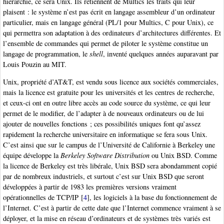
hiérarchie, ce sera Unix. Ils retiennent de Multics les traits qui leur
plaisent : le système n’est pas écrit en langage assembleur d’un ordinateur
particulier, mais en langage général (PL/1 pour Multics, C pour Unix), ce
qui permettra son adaptation à des ordinateurs d’architectures différentes. Et
l’ensemble de commandes qui permet de piloter le système constitue un
langage de programmation, le
shell
, inventé quelques années auparavant par
Louis Pouzin au MIT.
Unix, propriété d’AT&T, est vendu sous licence aux sociétés commerciales,
mais la licence est gratuite pour les universités et les centres de recherche,
et ceux-ci ont en outre libre accès au code source du système, ce qui leur
permet de le modifier, de l’adapter à de nouveaux ordinateurs ou de lui
ajouter de nouvelles fonctions ; ces possibilités uniques font qu’assez
rapidement la recherche universitaire en informatique se fera sous Unix.
C’est ainsi que sur le campus de l’Université de Californie à Berkeley une
équipe développe la
Berkeley Software Distribution
ou Unix BSD. Comme
la licence de Berkeley est très libérale, Unix BSD sera abondamment copié
par de nombreux industriels, et surtout c’est sur Unix BSD que seront
développées à partir de 1983 les premières versions vraiment
opérationnelles de TCP/IP
[
4
]
, les logiciels à la base du fonctionnement de
l’Internet. C’est à partir de cette date que l’Internet commence vraiment à se
déployer, et la mise en réseau d’ordinateurs et de systèmes très variés est