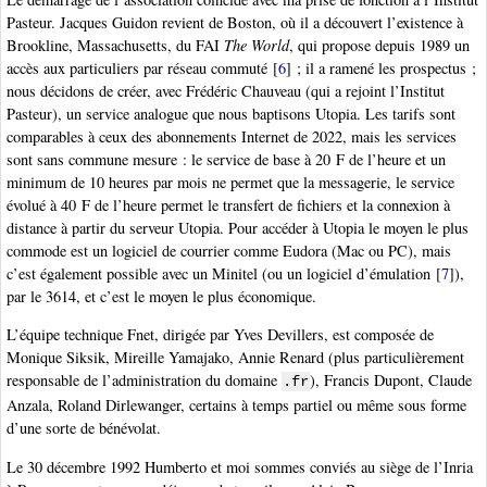
Pasteur. Jacques Guidon revient de Boston, où il a découvert l’existence à
Brookline, Massachusetts, du FAI
The World
, qui propose depuis 1989 un
accès aux particuliers par réseau commuté
[
6
]
; il a ramené les prospectus ;
nous décidons de créer, avec Frédéric Chauveau (qui a rejoint l’Institut
Pasteur), un service analogue que nous baptisons Utopia. Les tarifs sont
comparables à ceux des abonnements Internet de 2022, mais les services
sont sans commune mesure : le service de base à 20 F de l’heure et un
minimum de 10 heures par mois ne permet que la messagerie, le service
évolué à 40 F de l’heure permet le transfert de fichiers et la connexion à
distance à partir du serveur Utopia. Pour accéder à Utopia le moyen le plus
commode est un logiciel de courrier comme Eudora (Mac ou PC), mais
c’est également possible avec un Minitel (ou un logiciel d’émulation
[
7
]
),
par le 3614, et c’est le moyen le plus économique.
L’équipe technique Fnet, dirigée par Yves Devillers, est composée de
Monique Siksik, Mireille Yamajako, Annie Renard (plus particulièrement
responsable de l’administration du domaine
), Francis Dupont, Claude
.fr
Anzala, Roland Dirlewanger, certains à temps partiel ou même sous forme
d’une sorte de bénévolat.
Le 30 décembre 1992 Humberto et moi sommes conviés au siège de l’Inria