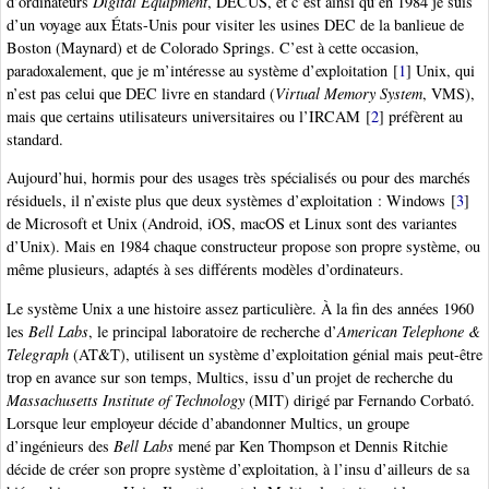
d’ordinateurs
Digital Equipment
, DECUS, et c’est ainsi qu’en 1984 je suis
d’un voyage aux États-Unis pour visiter les usines DEC de la banlieue de
Boston (Maynard) et de Colorado Springs. C’est à cette occasion,
paradoxalement, que je m’intéresse au système d’exploitation
[
1
]
Unix, qui
n’est pas celui que DEC livre en standard (
Virtual Memory System
, VMS),
mais que certains utilisateurs universitaires ou l’IRCAM
[
2
]
préfèrent au
standard.
Aujourd’hui, hormis pour des usages très spécialisés ou pour des marchés
résiduels, il n’existe plus que deux systèmes d’exploitation : Windows
[
3
]
de Microsoft et Unix (Android, iOS, macOS et Linux sont des variantes
d’Unix). Mais en 1984 chaque constructeur propose son propre système, ou
même plusieurs, adaptés à ses différents modèles d’ordinateurs.
Le système Unix a une histoire assez particulière. À la fin des années 1960
les
Bell Labs
, le principal laboratoire de recherche d’
American Telephone &
Telegraph
(AT&T), utilisent un système d’exploitation génial mais peut-être
trop en avance sur son temps, Multics, issu d’un projet de recherche du
Massachusetts Institute of Technology
(MIT) dirigé par Fernando Corbató.
Lorsque leur employeur décide d’abandonner Multics, un groupe
d’ingénieurs des
Bell Labs
mené par Ken Thompson et Dennis Ritchie
décide de créer son propre système d’exploitation, à l’insu d’ailleurs de sa