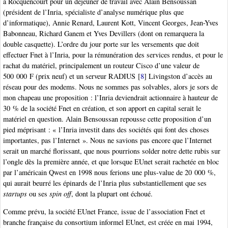
à Rocquencourt pour un déjeuner de travail avec Alain Bensoussan
(président de l’Inria, spécialiste d’analyse numérique plus que
d’informatique), Annie Renard, Laurent Kott, Vincent Georges, Jean-Yves
Babonneau, Richard Ganem et Yves Devillers (dont on remarquera la
double casquette). L’ordre du jour porte sur les versements que doit
effectuer Fnet à l’Inria, pour la rémunération des services rendus, et pour le
rachat du matériel, principalement un routeur Cisco d’une valeur de
500 000 F (prix neuf) et un serveur RADIUS
[
8
]
Livingston d’accès au
réseau pour des modems. Nous ne sommes pas solvables, alors je sors de
mon chapeau une proposition : l’Inria deviendrait actionnaire à hauteur de
30 % de la société Fnet en création, et son apport en capital serait le
matériel en question. Alain Bensoussan repousse cette proposition d’un
pied méprisant : « l’Inria investit dans des sociétés qui font des choses
importantes, pas l’Internet ». Nous ne savions pas encore que l’Internet
serait un marché florissant, que nous pourrions solder notre dette rubis sur
l’ongle dès la première année, et que lorsque EUnet serait rachetée en bloc
par l’américain Qwest en 1998 nous ferions une plus-value de 20 000 %,
qui aurait beurré les épinards de l’Inria plus substantiellement que ses
startups
ou ses
spin off
, dont la plupart ont échoué.
Comme prévu, la société EUnet France, issue de l’association Fnet et
branche française du consortium informel EUnet, est créée en mai 1994,