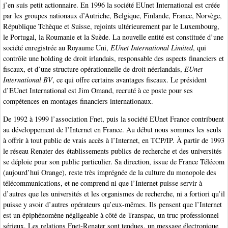
j’en suis petit actionnaire. En 1996 la société EUnet International est créée
par les groupes nationaux d’Autriche, Belgique, Finlande, France, Norvège,
République Tchèque et Suisse, rejoints ultérieurement par le Luxembourg,
le Portugal, la Roumanie et la Suède. La nouvelle entité est constituée d’une
société enregistrée au Royaume Uni,
EUnet International Limited
, qui
contrôle une holding de droit irlandais, responsable des aspects financiers et
fiscaux, et d’une structure opérationnelle de droit néerlandais,
EUnet
International BV
, ce qui offre certains avantages fiscaux. Le président
d’EUnet International est Jim Omand, recruté à ce poste pour ses
compétences en montages financiers internationaux.
De 1992 à 1999 l’association Fnet, puis la société EUnet France contribuent
au développement de l’Internet en France. Au début nous sommes les seuls
à offrir à tout public de vrais accès à l’Internet, en TCP/IP. À partir de 1993
le réseau Renater des établissements publics de recherche et des universités
se déploie pour son public particulier. Sa direction, issue de France Télécom
(aujourd’hui Orange), reste très imprégnée de la culture du monopole des
télécommunications, et ne comprend ni que l’Internet puisse servir à
d’autres que les universités et les organismes de recherche, ni a fortiori qu’il
puisse y avoir d’autres opérateurs qu’eux-mêmes. Ils pensent que l’Internet
est un épiphénomène négligeable à côté de Transpac, un truc professionnel
sérieux. Les relations Fnet-Renater sont tendues, un message électronique