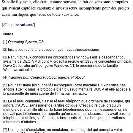
Si bulle il y avait, elle était, comme souvent, le fait de gens sans scrupules
qui avaient capté les capitaux d’investisseurs incompétents pour des projets
aussi mirifiques que vides de toute substance.
[/
Chapitre suivant
/]
Notes
[
1
]
Operating System
, OS.
[
2
]
Institut de recherche et coordination acoustique/musique
[
3
]
Par un curieux concours de circonstances Windows est le descendant du
système de DEC, VMS, dont Microsoft a recruté en 1988 le concepteur principal,
Dave Cutler, afin qu’il conçoive Windows NT, le premier né de la famille
Windows actuelle.
[
4
]
Transmission Control Protocol, Internet Protocol
[
5
]
Pour satisfaire les curiosités techniques : cette machine Unix n’utilise pas
encore TCP/IP, mais le protocole bien plus rudimentaire UUCP, et elle accède à
la passerelle de messagerie de l’Inria par Transpac.
[
6
]
Le réseau commuté, c’est le réseau téléphonique ordinaire de l’époque, qui
ignorait l’ADSL, sans parler de la fibre optique. C’est à dire que lorsqu’un
membre de la famille utilisait la ligne téléphonique pour la messagerie, on ne
pouvait pas téléphoner. Je rappelle qu’en ces temps obscurs il n’y avait pas de
téléphones mobiles, sauf des trucs très lourds et très chers pour les voitures
d’hommes d’affaires.
[
7
]
Un logiciel d’émulation, ou émulateur, est un logiciel qui permet à votre