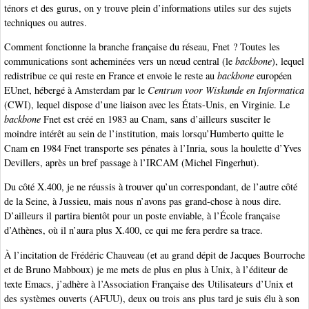
ténors et des gurus, on y trouve plein d’informations utiles sur des sujets
techniques ou autres.
Comment fonctionne la branche française du réseau, Fnet ? Toutes les
communications sont acheminées vers un nœud central (le
backbone
), lequel
redistribue ce qui reste en France et envoie le reste au
backbone
européen
EUnet, hébergé à Amsterdam par le
Centrum voor Wiskunde en Informatica
(CWI), lequel dispose d’une liaison avec les États-Unis, en Virginie. Le
backbone
Fnet est créé en 1983 au Cnam, sans d’ailleurs susciter le
moindre intérêt au sein de l’institution, mais lorsqu’Humberto quitte le
Cnam en 1984 Fnet transporte ses pénates à l’Inria, sous la houlette d’Yves
Devillers, après un bref passage à l’IRCAM (Michel Fingerhut).
Du côté X.400, je ne réussis à trouver qu’un correspondant, de l’autre côté
de la Seine, à Jussieu, mais nous n’avons pas grand-chose à nous dire.
D’ailleurs il partira bientôt pour un poste enviable, à l’École française
d’Athènes, où il n’aura plus X.400, ce qui me fera perdre sa trace.
À l’incitation de Frédéric Chauveau (et au grand dépit de Jacques Bourroche
et de Bruno Mabboux) je me mets de plus en plus à Unix, à l’éditeur de
texte Emacs, j’adhère à l’Association Française des Utilisateurs d’Unix et
des systèmes ouverts (AFUU), deux ou trois ans plus tard je suis élu à son