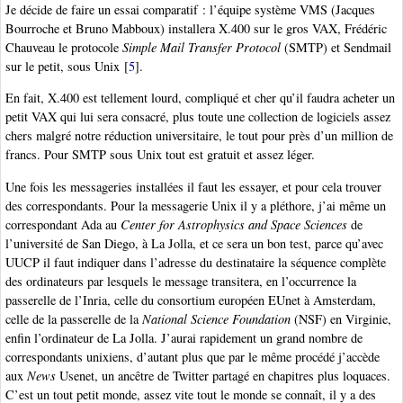
Je décide de faire un essai comparatif : l’équipe système VMS (Jacques
Bourroche et Bruno Mabboux) installera X.400 sur le gros VAX, Frédéric
Chauveau le protocole
Simple Mail Transfer Protocol
(SMTP) et Sendmail
sur le petit, sous Unix
[
5
]
.
En fait, X.400 est tellement lourd, compliqué et cher qu’il faudra acheter un
petit VAX qui lui sera consacré, plus toute une collection de logiciels assez
chers malgré notre réduction universitaire, le tout pour près d’un million de
francs. Pour SMTP sous Unix tout est gratuit et assez léger.
Une fois les messageries installées il faut les essayer, et pour cela trouver
des correspondants. Pour la messagerie Unix il y a pléthore, j’ai même un
correspondant Ada au
Center for Astrophysics and Space Sciences
de
l’université de San Diego, à La Jolla, et ce sera un bon test, parce qu’avec
UUCP il faut indiquer dans l’adresse du destinataire la séquence complète
des ordinateurs par lesquels le message transitera, en l’occurrence la
passerelle de l’Inria, celle du consortium européen EUnet à Amsterdam,
celle de la passerelle de la
National Science Foundation
(NSF) en Virginie,
enfin l’ordinateur de La Jolla. J’aurai rapidement un grand nombre de
correspondants unixiens, d’autant plus que par le même procédé j’accède
aux
News
Usenet, un ancêtre de Twitter partagé en chapitres plus loquaces.
C’est un tout petit monde, assez vite tout le monde se connaît, il y a des