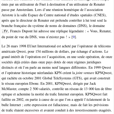
émis par un utilisateur de Fnet à destination d’un utilisateur de Renater
passe par Amsterdam. Lors d’une réunion homérique de l’association
Aristote à la salle Espace du Centre national d’études spatiales (CNES),
après que le directeur de Renater eut prétendu contrôler à lui tout seul la
branche française du système de noms de domaines (DNS), le domaine
, Francis Dupont lui adresse une réplique légendaire : « Vous, Renater,
.fr
du point de vue du DNS, vous n’existez pas ! »
[
9
]
.
Le 26 mars 1998 EUnet International est acheté par l’opérateur de télécoms
américain Qwest, pour 154 millions de dollars, par échange d’actions. Le
grand intérêt de l’opération est l’acquisition, en une seule opération, de onze
sociétés déjà créées dans onze pays dotés de onze régimes juridiques
distincts et où l’on parle au moins neuf langues différentes. En 1999 Qwest
et l’opérateur historique néerlandais KPN créent la
joint venture
KPNQwest,
qui rachète en octobre 2001 Global TeleSystems (GTS), qui avait construit
le réseau européen Ebone. En 2001, KPNQwest, dirigée par Jack
McMaster, compte 2 500 salariés, contrôle un réseau de 13 000 km de fibre
optique et achemine la moitié du trafic Internet européen. KPNQwest fait
faillite en 2002, en partie à cause de ce que l’on a appelé l’éclatement de la
bulle Internet ; cette expression est fallacieuse, mais de fait les prévisions
de trafic étaient excessives et avaient conduit à des investissements exagérés.