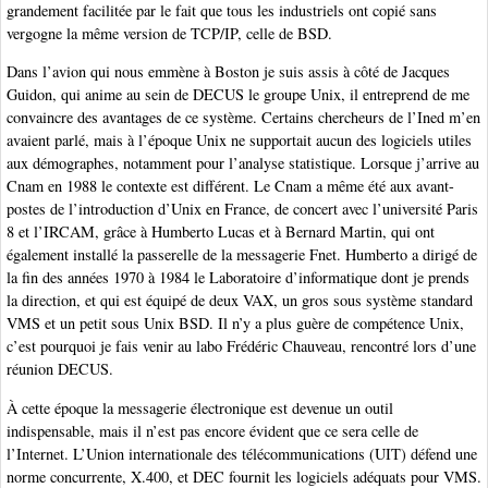
grandement facilitée par le fait que tous les industriels ont copié sans
vergogne la même version de TCP/IP, celle de BSD.
Dans l’avion qui nous emmène à Boston je suis assis à côté de Jacques
Guidon, qui anime au sein de DECUS le groupe Unix, il entreprend de me
convaincre des avantages de ce système. Certains chercheurs de l’Ined m’en
avaient parlé, mais à l’époque Unix ne supportait aucun des logiciels utiles
aux démographes, notamment pour l’analyse statistique. Lorsque j’arrive au
Cnam en 1988 le contexte est différent. Le Cnam a même été aux avant-
postes de l’introduction d’Unix en France, de concert avec l’université Paris
8 et l’IRCAM, grâce à Humberto Lucas et à Bernard Martin, qui ont
également installé la passerelle de la messagerie Fnet. Humberto a dirigé de
la fin des années 1970 à 1984 le Laboratoire d’informatique dont je prends
la direction, et qui est équipé de deux VAX, un gros sous système standard
VMS et un petit sous Unix BSD. Il n’y a plus guère de compétence Unix,
c’est pourquoi je fais venir au labo Frédéric Chauveau, rencontré lors d’une
réunion DECUS.
À cette époque la messagerie électronique est devenue un outil
indispensable, mais il n’est pas encore évident que ce sera celle de
l’Internet. L’Union internationale des télécommunications (UIT) défend une
norme concurrente, X.400, et DEC fournit les logiciels adéquats pour VMS.