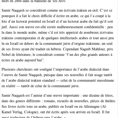
mort en 2004 dans la banlieue de Tel-Aviv.
Samir Naqqash se considérait comme un écrivain irakien en exil. C’est ce
pourquoi il a fait le choix difficile d’écrire en arabe, ce qui l’a coupé à la
fois d’un lectorat potentiel en Israël et d’un lectorat arabe du fait qu’il soit
juif. Aussi son œuvre est-elle restée malheureusement confidentielle : peu
lu dans le monde arabe, même s’il est très apprécié de nombreux écrivains
irakiens contemporains et de quelques intellectuels arabes et tout aussi peu
lu en Israël en dehors de la communauté juive d’origine irakienne, un seul
de ses livres ayant été traduit en hébreu. Cependant Naguib Mahfouz, prix
Nobel de littérature, le considérait comme “l’un des plus grands auteurs à
écrire en arabe aujourd’hui”.
Plusieurs chercheurs ont souligné l’importance de l’arabe dialectal dans
l’œuvre de Samir Naqqash, puisque dans ses nouvelles il fait usage tantôt
de l’arabe dialectal irakien standard — celui de la communauté musulmane
en réalité — tantôt de celui de la communauté juive.
Samir Naqqash est l’auteur d’une œuvre importante : une dizaine de titres,
dans des genres différents : romans, recueils de nouvelles, pièces de théâtre.
Ses livres écrits tous en arabe, publiés en Israël ou en Allemagne (Al-
Kamel Verlag, Cologne), ont été écrits après son arrivée en Israël. Il fut
aussi traducteur de l’hébreu vers l’arabe. »