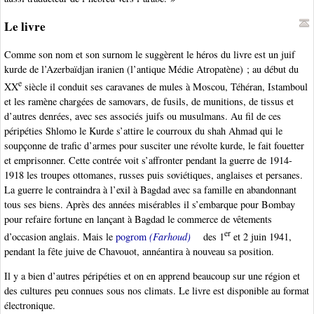
Le livre
Comme son nom et son surnom le suggèrent le héros du livre est un juif
kurde de l’Azerbaïdjan iranien (l’antique Médie Atropatène) ; au début du
e
XX
siècle il conduit ses caravanes de mules à Moscou, Téhéran, Istamboul
et les ramène chargées de samovars, de fusils, de munitions, de tissus et
d’autres denrées, avec ses associés juifs ou musulmans. Au fil de ces
péripéties Shlomo le Kurde s’attire le courroux du shah Ahmad qui le
soupçonne de trafic d’armes pour susciter une révolte kurde, le fait fouetter
et emprisonner. Cette contrée voit s’affronter pendant la guerre de 1914-
1918 les troupes ottomanes, russes puis soviétiques, anglaises et persanes.
La guerre le contraindra à l’exil à Bagdad avec sa famille en abandonnant
tous ses biens. Après des années misérables il s’embarque pour Bombay
pour refaire fortune en lançant à Bagdad le commerce de vêtements
er
d’occasion anglais. Mais le
pogrom
(Farhoud)
des 1
et 2 juin 1941,
pendant la fête juive de Chavouot, annéantira à nouveau sa position.
Il y a bien d’autres péripéties et on en apprend beaucoup sur une région et
des cultures peu connues sous nos climats. Le livre est disponible au format
électronique.