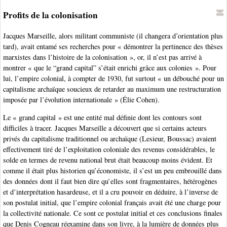
Profits de la colonisation
Jacques Marseille, alors militant communiste (il changera d’orientation plus
tard), avait entamé ses recherches pour « démontrer la pertinence des thèses
marxistes dans l’histoire de la colonisation », or, il n’est pas arrivé à
montrer « que le “grand capital” s’était enrichi grâce aux colonies ». Pour
lui, l’empire colonial, à compter de 1930, fut surtout « un débouché pour un
capitalisme archaïque soucieux de retarder au maximum une restructuration
imposée par l’évolution internationale » (Élie Cohen).
Le « grand capital » est une entité mal définie dont les contours sont
difficiles à tracer. Jacques Marseille a découvert que si certains acteurs
privés du capitalisme traditionnel ou archaïque (Lesieur, Boussac) avaient
effectivement tiré de l’exploitation coloniale des revenus considérables, le
solde en termes de revenu national brut était beaucoup moins évident. Et
comme il était plus historien qu’économiste, il s’est un peu embrouillé dans
des données dont il faut bien dire qu’elles sont fragmentaires, hétérogènes
et d’interprétation hasardeuse, et il a cru pouvoir en déduire, à l’inverse de
son postulat initial, que l’empire colonial français avait été une charge pour
la collectivité nationale. Ce sont ce postulat initial et ces conclusions finales
que Denis Cogneau réexamine dans son livre, à la lumière de données plus