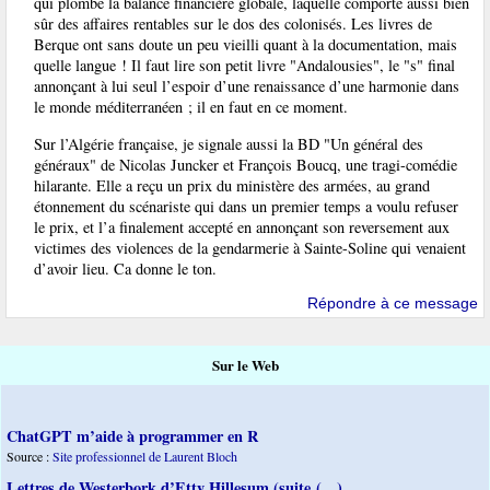
qui plombe la balance financière globale, laquelle comporte aussi bien
sûr des affaires rentables sur le dos des colonisés. Les livres de
Berque ont sans doute un peu vieilli quant à la documentation, mais
quelle langue ! Il faut lire son petit livre "Andalousies", le "s" final
annonçant à lui seul l’espoir d’une renaissance d’une harmonie dans
le monde méditerranéen ; il en faut en ce moment.
Sur l’Algérie française, je signale aussi la BD "Un général des
généraux" de Nicolas Juncker et François Boucq, une tragi-comédie
hilarante. Elle a reçu un prix du ministère des armées, au grand
étonnement du scénariste qui dans un premier temps a voulu refuser
le prix, et l’a finalement accepté en annonçant son reversement aux
victimes des violences de la gendarmerie à Sainte-Soline qui venaient
d’avoir lieu. Ca donne le ton.
Répondre à ce message
Sur le Web
ChatGPT m’aide à programmer en R
Source :
Site professionnel de Laurent Bloch
Lettres de Westerbork d’Etty Hillesum (suite (…)