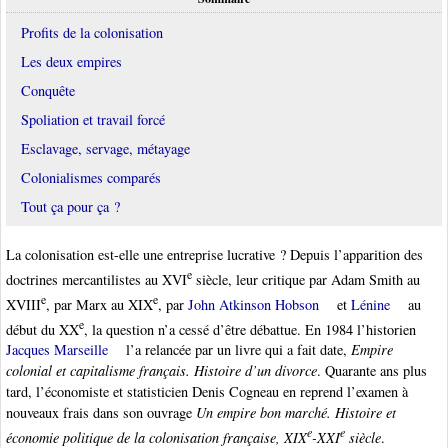
Profits de la colonisation
Les deux empires
Conquête
Spoliation et travail forcé
Esclavage, servage, métayage
Colonialismes comparés
Tout ça pour ça ?
La colonisation est-elle une entreprise lucrative ? Depuis l’apparition des
e
doctrines mercantilistes au XVI
siècle, leur critique par Adam Smith au
e
e
XVIII
, par Marx au XIX
, par
John Atkinson Hobson
et
Lénine
au
e
début du XX
, la question n’a cessé d’être débattue. En 1984 l’historien
Jacques Marseille
l’a relancée par un livre qui a fait date,
Empire
colonial et capitalisme français. Histoire d’un divorce
. Quarante ans plus
tard, l’économiste et statisticien Denis Cogneau en reprend l’examen à
nouveaux frais dans son ouvrage
Un empire bon marché. Histoire et
e
e
économie politique de la colonisation française, XIX
-XXI
siècle
.