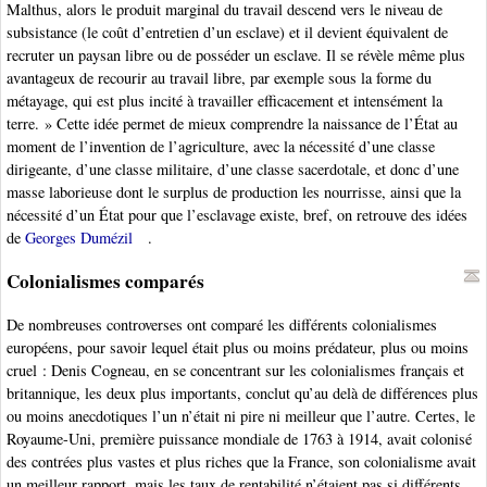
Malthus, alors le produit marginal du travail descend vers le niveau de
subsistance (le coût d’entretien d’un esclave) et il devient équivalent de
recruter un paysan libre ou de posséder un esclave. Il se révèle même plus
avantageux de recourir au travail libre, par exemple sous la forme du
métayage, qui est plus incité à travailler efficacement et intensément la
terre. » Cette idée permet de mieux comprendre la naissance de l’État au
moment de l’invention de l’agriculture, avec la nécessité d’une classe
dirigeante, d’une classe militaire, d’une classe sacerdotale, et donc d’une
masse laborieuse dont le surplus de production les nourrisse, ainsi que la
nécessité d’un État pour que l’esclavage existe, bref, on retrouve des idées
de
Georges Dumézil
.
Colonialismes comparés
De nombreuses controverses ont comparé les différents colonialismes
européens, pour savoir lequel était plus ou moins prédateur, plus ou moins
cruel : Denis Cogneau, en se concentrant sur les colonialismes français et
britannique, les deux plus importants, conclut qu’au delà de différences plus
ou moins anecdotiques l’un n’était ni pire ni meilleur que l’autre. Certes, le
Royaume-Uni, première puissance mondiale de 1763 à 1914, avait colonisé
des contrées plus vastes et plus riches que la France, son colonialisme avait
un meilleur rapport, mais les taux de rentabilité n’étaient pas si différents,