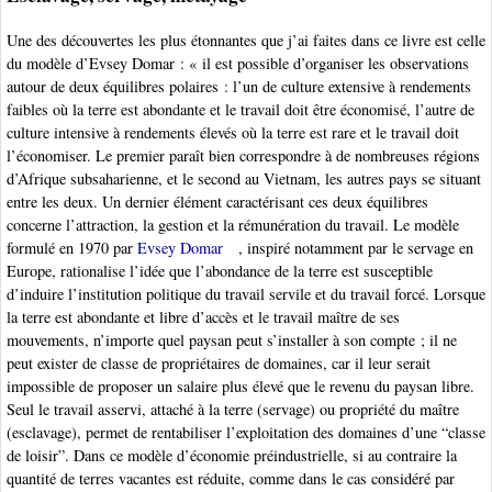
Une des découvertes les plus étonnantes que j’ai faites dans ce livre est celle
du modèle d’Evsey Domar : « il est possible d’organiser les observations
autour de deux équilibres polaires : l’un de culture extensive à rendements
faibles où la terre est abondante et le travail doit être économisé, l’autre de
culture intensive à rendements élevés où la terre est rare et le travail doit
l’économiser. Le premier paraît bien correspondre à de nombreuses régions
d’Afrique subsaharienne, et le second au Vietnam, les autres pays se situant
entre les deux. Un dernier élément caractérisant ces deux équilibres
concerne l’attraction, la gestion et la rémunération du travail. Le modèle
formulé en 1970 par
Evsey Domar
, inspiré notamment par le servage en
Europe, rationalise l’idée que l’abondance de la terre est susceptible
d’induire l’institution politique du travail servile et du travail forcé. Lorsque
la terre est abondante et libre d’accès et le travail maître de ses
mouvements, n’importe quel paysan peut s’installer à son compte ; il ne
peut exister de classe de propriétaires de domaines, car il leur serait
impossible de proposer un salaire plus élevé que le revenu du paysan libre.
Seul le travail asservi, attaché à la terre (servage) ou propriété du maître
(esclavage), permet de rentabiliser l’exploitation des domaines d’une “classe
de loisir”. Dans ce modèle d’économie préindustrielle, si au contraire la
quantité de terres vacantes est réduite, comme dans le cas considéré par