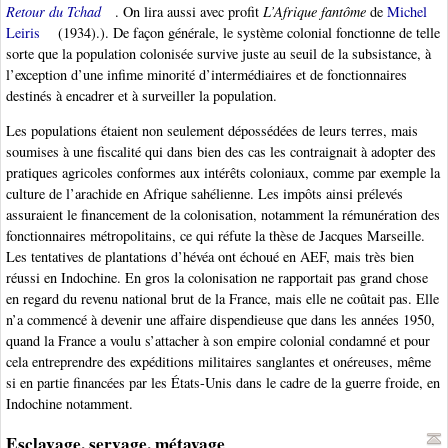
Retour du Tchad
. On lira aussi avec profit
L’Afrique fantôme
de
Michel
Leiris
(1934).). De façon générale, le système colonial fonctionne de telle
sorte que la population colonisée survive juste au seuil de la subsistance, à
l’exception d’une infime minorité d’intermédiaires et de fonctionnaires
destinés à encadrer et à surveiller la population.
Les populations étaient non seulement dépossédées de leurs terres, mais
soumises à une fiscalité qui dans bien des cas les contraignait à adopter des
pratiques agricoles conformes aux intérêts coloniaux, comme par exemple la
culture de l’arachide en Afrique sahélienne. Les impôts ainsi prélevés
assuraient le financement de la colonisation, notamment la rémunération des
fonctionnaires métropolitains, ce qui réfute la thèse de Jacques Marseille.
Les tentatives de plantations d’hévéa ont échoué en AEF, mais très bien
réussi en Indochine. En gros la colonisation ne rapportait pas grand chose
en regard du revenu national brut de la France, mais elle ne coûtait pas. Elle
n’a commencé à devenir une affaire dispendieuse que dans les années 1950,
quand la France a voulu s’attacher à son empire colonial condamné et pour
cela entreprendre des expéditions militaires sanglantes et onéreuses, même
si en partie financées par les États-Unis dans le cadre de la guerre froide, en
Indochine notamment.
Esclavage, servage, métayage