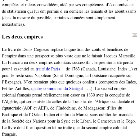
complètes et mieux consolidées, aidé par ses compétences d’économiste et
de statisticien qui lui ont permis d’en démêler les tenants et les aboutissants
(dans la mesure du possible, certaines données sont simplement
inexistantes).
Les deux empires
Le livre de Denis Cogneau replace la question des coûts et bénéfices de
l’empire dans une perspective plus vaste que ne le faisait Jacques Marseille.
La France a eu deux empires coloniaux successifs : le premier a été perdu
pour l’essentiel au
traité de Paris
de 1763 (Canada, Louisiane, Indes...) et
pour le reste sous Napoléon (Saint-Domingue, la Louisiane récupérée sur
l’Espagne). N’en restaient plus que quelques confettis (comptoirs des Indes,
Petites Antilles,
quatre communes du Sénégal
...). Le second empire
colonial français prend réellement son essor en 1830 avec la conquête de
l’Algérie, qui sera suivie de celles de la Tunisie, de l’Afrique occidentale et
équatoriale (AOF et AEF), de l’Indochine, de Madagascar, d’îles du
Pacifique et de l’Océan Indien et enfin du Maroc, sans oublier les mandats
de la Société des Nations pour la Syrie et le Liban, le Cameroun et le Togo.
Le livre dont il est question ici ne traite que du second empire colonial
français.