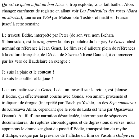
Qu’est-ce qu’on a fait au bon Dieu ?
, trop exploité, vous fait bailler. Alors
changez carrément de registre en allant voir
Les Funérailles des roses (Bara
no sôretsu)
, tourné en 1969 par Matsumoto Toshio, et inédit en France
jusqu’à cette semaine.
Le travesti Eddie, interprété par Peter (de son vrai nom Ikehata
Shinnosuke), est la
drag queen
la plus populaire du bar gay
Le Genet
, ainsi
nommé en référence à Jean Genet. Le film est d’ailleurs plein de références
à la culture française, de Déodat de Séverac à René Daumal, à commencer
par les vers de Baudelaire en exergue :
Je suis la plaie et le couteau !
Je suis le soufflet et la joue !
La sous-maîtresse du
Genet
, Leda, un travesti sur le retour, est jalouse
d’Eddie, qui effectivement couche avec Gonda, son amant, proxénète et
trafiquant de drogue (interprété par Tsuchiya Yoshio, un des
Sept samouraïs
de Kurosawa Akira, cependant que le rôle de Leda est tenu par Ogasawara
Osamu). Au fil d’une narration désarticulée, interrompue de séquences
documentaires, de ruptures chronologiques et de digressions diverses, nous
apprenons le drame sanglant du passé d’Eddie, transposition du mythe
d’Œdipe, évoqué par la présence de l’affiche du film de Pasolini
Œdipe roi
.