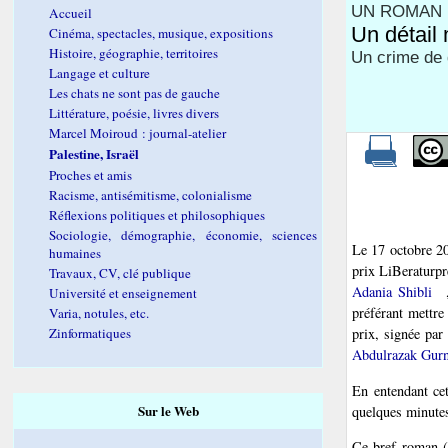
UN ROMAN P
Accueil
Un détail
Cinéma, spectacles, musique, expositions
Histoire, géographie, territoires
Un crime de 
Langage et culture
Les chats ne sont pas de gauche
Littérature, poésie, livres divers
Marcel Moiroud : journal-atelier
Palestine, Israël
Proches et amis
Racisme, antisémitisme, colonialisme
Réflexions politiques et philosophiques
Sociologie, démographie, économie, sciences
Le 17 octobre 20
humaines
prix LiBeraturpr
Travaux, CV, clé publique
Adania Shibli
Université et enseignement
préférant mettre
Varia, notules, etc.
Zinformatiques
prix, signée par 
Abdulrazak Gur
En entendant cet
Sur le Web
quelques minutes
Ce bref roman (u