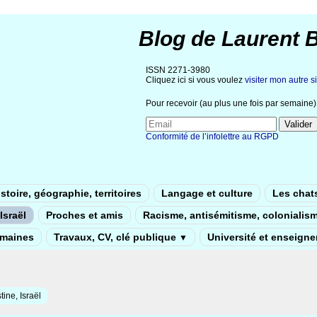
Blog de Laurent 
ISSN 2271-3980
Cliquez ici si vous voulez
visiter mon autre si
Pour recevoir (au plus une fois par semaine) 
Conformité de l’infolettre au RGPD
stoire, géographie, territoires
Langage et culture
Les chat
Israël
Proches et amis
Racisme, antisémitisme, colonialis
umaines
Travaux, CV, clé publique
Université et enseign
▼
tine, Israël