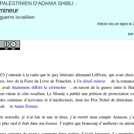
ALESTINIEN D’ADANIA SHIBLI :
 mineur
guerre israélien
Article mis en ligne le
pa
23 j’entends à la radio que le jury littéraire allemand LitProm, qui avait chois
eis, lors de la Foire du Livre de Francfort, à
Un détail mineur
de la romanci
, avait
finalement différé la cérémonie
, en raison de la guerre entre le Ha
 en valeur le côté israélien. Le Monde a publié une pétition de protestation con
des centaines d’écrivains et d’intellectuels, dont les Prix Nobel de littératur
nah
et
Annie Ernaux
.
te nouvelle, je n’ai fait ni une ni deux, j’ai ouvert mon compte Amazon, j’ai
 plus tard il était dans ma liseuse. J’espère que beaucoup d’auditeurs en auro
ne centaine de pages) comporte deux parties d’égale longueur. La première 