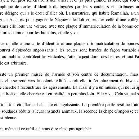
liqué de cartes d’identité distinguées par leurs couleurs et attribuées ar
ire désigne qui a le droit d’aller où. La narratrice, qui habite Ramallah, a un
zone A, alors pour gagner le Néguev elle doit emprunter celle d’une collèg
 Ainsi elle loue une voiture, avec une plaque d’immatriculation de la bonne cou
oitures comme pour les humains, et elle y va.
ce qu’elle a une carte d’identité et une plaque d’immatriculation de bonne
ourvu d’épisodes angoissants : les routes sont barrées de façon variable et
 ou mobiles contrôlent les véhicules, l’attente peut durer des heures, et tout Pa
e est arbitraire.
isite un premier musée de l’armée et son centre de documentation, mais
uis elle se rend vers la colonie édifiée, croit-elle, à l’emplacement du bivou
le cherche à reconstituer les agissements. Là aussi il y a un musée, qui ne lui a
l’endroit qu’elle cherche est en réalité un peu plus loin. Elle y va. Cela va mal 
 à la fois étouffante, haletante et angoissante. La première partie restitue l’
e soudards réduits à leurs instincts animaux, la seconde la chape d’angoisse et
estinienne.
ivre, même si ce qu’il a à nous dire n’est pas agréable.