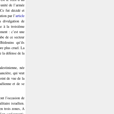
e unité de l’armée
Ce fut décidé et
ation par l’
article
a divulgation de
e à la troisième
ement : c’est une
abe de ce secteur
Bédouins qu’ils
ore plus cruel. La
 la défense de la
lestinienne, née
ancière, qui veut
oint de vue de la
aélienne et de se
ont l’occasion de
itaire israélien.
en trois zones, A
d’un seul tenant).