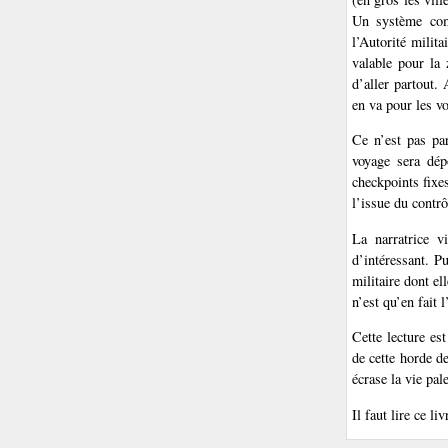
Un système comp
l’Autorité milita
valable pour la 
d’aller partout.
en va pour les v
Ce n’est pas par
voyage sera dép
checkpoints fixes
l’issue du contrôl
La narratrice v
d’intéressant. P
militaire dont el
n’est qu’en fait 
Cette lecture est
de cette horde d
écrase la vie pal
Il faut lire ce l