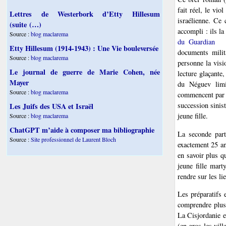
fait réel, le vio
Lettres de Westerbork d’Etty Hillesum
israélienne. Ce
(suite (…)
accompli : ils la
Source :
blog maclarema
du Guardian
d
Etty Hillesum (1914-1943) : Une Vie bouleversée
documents milit
Source :
blog maclarema
personne la visi
Le journal de guerre de Marie Cohen, née
lecture glaçante
Mayer
du Néguev limi
Source :
blog maclarema
commencent par tu
succession sinis
Les Juifs des USA et Israël
jeune fille.
Source :
blog maclarema
ChatGPT m’aide à composer ma bibliographie
La seconde part
Source :
Site professionnel de Laurent Bloch
exactement 25 an
en savoir plus q
jeune fille mart
rendre sur les li
Les préparatifs 
comprendre plus 
La Cisjordanie e
(en gros les vill