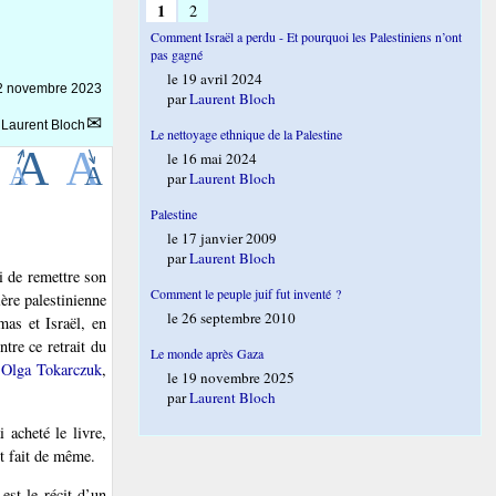
1
2
Comment Israël a perdu - Et pourquoi les Palestiniens n’ont
pas gagné
le 19 avril 2024
2 novembre 2023
par
Laurent Bloch
r
Laurent Bloch
Le nettoyage ethnique de la Palestine
le 16 mai 2024
par
Laurent Bloch
Palestine
le 17 janvier 2009
par
Laurent Bloch
i de remettre son
Comment le peuple juif fut inventé ?
ère palestinienne
le 26 septembre 2010
mas et Israël, en
tre ce retrait du
Le monde après Gaza
e
Olga Tokarczuk
,
le 19 novembre 2025
par
Laurent Bloch
 acheté le livre,
nt fait de même.
est le récit d’un