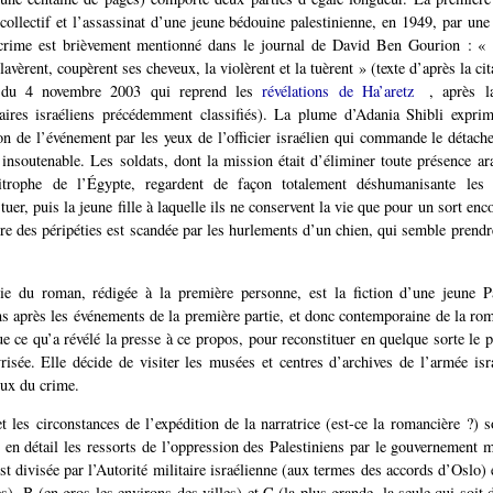
l collectif et l’assassinat d’une jeune bédouine palestinienne, en 1949, par un
 crime est brièvement mentionné dans le journal de David Ben Gourion : « 
 lavèrent, coupèrent ses cheveux, la violèrent et la tuèrent » (texte d’après la cit
u 4 novembre 2003 qui reprend les
révélations de Ha’aretz
, après l
aires israéliens précédemment classifiés). La plume d’Adania Shibli exprim
on de l’événement par les yeux de l’officier israélien qui commande le détach
, insoutenable. Les soldats, dont la mission était d’éliminer toute présence ar
trophe de l’Égypte, regardent de façon totalement déshumanisante les 
er, puis la jeune fille à laquelle ils ne conservent la vie que pour un sort enc
tre des péripéties est scandée par les hurlements d’un chien, qui semble prendre
ie du roman, rédigée à la première personne, est la fiction d’une jeune Pa
s après les événements de la première partie, et donc contemporaine de la rom
ue ce qu’a révélé la presse à ce propos, pour reconstituer en quelque sorte le p
yrisée. Elle décide de visiter les musées et centres d’archives de l’armée isr
eux du crime.
et les circonstances de l’expédition de la narratrice (est-ce la romancière ?) s
en détail les ressorts de l’oppression des Palestiniens par le gouvernement mil
st divisée par l’Autorité militaire israélienne (aux termes des accords d’Oslo) 
es), B (en gros les environs des villes) et C (la plus grande, la seule qui soit 