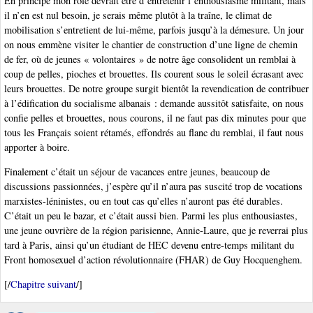
En principe mon rôle devrait être d’entretenir l’enthousiasme militant, mais
il n’en est nul besoin, je serais même plutôt à la traîne, le climat de
mobilisation s’entretient de lui-même, parfois jusqu’à la démesure. Un jour
on nous emmène visiter le chantier de construction d’une ligne de chemin
de fer, où de jeunes « volontaires » de notre âge consolident un remblai à
coup de pelles, pioches et brouettes. Ils courent sous le soleil écrasant avec
leurs brouettes. De notre groupe surgit bientôt la revendication de contribuer
à l’édification du socialisme albanais : demande aussitôt satisfaite, on nous
confie pelles et brouettes, nous courons, il ne faut pas dix minutes pour que
tous les Français soient rétamés, effondrés au flanc du remblai, il faut nous
apporter à boire.
Finalement c’était un séjour de vacances entre jeunes, beaucoup de
discussions passionnées, j’espère qu’il n’aura pas suscité trop de vocations
marxistes-léninistes, ou en tout cas qu’elles n’auront pas été durables.
C’était un peu le bazar, et c’était aussi bien. Parmi les plus enthousiastes,
une jeune ouvrière de la région parisienne, Annie-Laure, que je reverrai plus
tard à Paris, ainsi qu’un étudiant de HEC devenu entre-temps militant du
Front homosexuel d’action révolutionnaire (FHAR) de Guy Hocquenghem.
[/
Chapitre suivant
/]