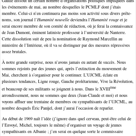
Gaulle dissout un certain nombre d’organisations politiques impliquées dans
les événements de mai, au nombre desquelles le PCMLF dont j’étais
membre. Celui-ci n’en continuera pas moins son activité sous divers prête-
noms, son journal l’
Humanité nouvelle
deviendra l’
Humanité rouge
et je
serai encore membre de son comité de rédaction, où je ferai la connaissance
de Jean Dumont, éminent latiniste professeur à l’université de Nanterre.
Cette dissolution suit de peu la nomination de Raymond Marcellin au
ministère de l’Intérieur, où il va se distinguer par des mesures répressives
assez brutales.
À notre grande surprise, nous n’avons jamais eu autant de succès. Nous
sommes rejoints par des jeunes qui, après l’extinction du mouvement de
Mai, cherchent à s’organiser pour le continuer. L’UJCML éclate en
plusieurs tendances, Ligne rouge, Gauche prolétarienne, Vive la Révolution,
ème
et beaucoup de ses militants se joignent à nous. Dans le XVIII
arrondissement, nous ne sommes que deux (Jean-Claude et moi) et nous
voyons affluer une trentaine de membres ou sympathisants de l’UJCML, au
nombre desquels Éric Panijel, dont j’aurai l’occasion de reparler.
Au début de 1969 naît l’idée (j’ignore dans quel cerveau, peut-être celui de
l’Envoyé, Michel, toujours le même) d’organiser un voyage de jeunes
sympathisants en Albanie ; j’en serai en quelque sorte le commissaire