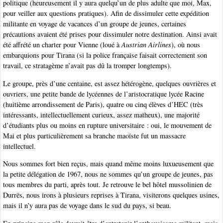
politique (heureusement il y aura quelqu’un de plus adulte que moi, Max,
pour veiller aux questions pratiques). Afin de dissimuler cette expédition
militante en voyage de vacances d’un groupe de jeunes, certaines
précautions avaient été prises pour dissimuler notre destination. Ainsi avait
été affrété un charter pour Vienne (loué à
Austrian Airlines
), où nous
embarquions pour Tirana (si la police française faisait correctement son
travail, ce stratagème n’avait pas dû la tromper longtemps).
Le groupe, près d’une centaine, est assez hétérogène, quelques ouvrières et
ouvriers, une petite bande de lycéennes de l’aristocratique lycée Racine
(huitième arrondissement de Paris), quatre ou cinq élèves d’HEC (très
intéressants, intellectuellement curieux, assez matheux), une majorité
d’étudiants plus ou moins en rupture universitaire : oui, le mouvement de
Mai et plus particulièrement sa branche maoïste fut un massacre
intellectuel.
Nous sommes fort bien reçus, mais quand même moins luxueusement que
la petite délégation de 1967, nous ne sommes qu’un groupe de jeunes, pas
tous membres du parti, après tout. Je retrouve le bel hôtel mussolinien de
Durrës, nous irons à plusieurs reprises à Tirana, visiterons quelques usines,
mais il n’y aura pas de voyage dans le sud du pays, si beau.