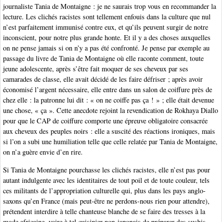
journaliste Tania de Montaigne : je ne saurais trop vous en recommander la
lecture. Les clichés racistes sont tellement enfouis dans la culture que nul
n’est parfaitement immunisé contre eux, et qu’ils peuvent surgir de notre
inconscient, pour notre plus grande honte. Et il y a des choses auxquelles
on ne pense jamais si on n’y a pas été confronté. Je pense par exemple au
passage du livre de Tania de Montaigne où elle raconte comment, toute
jeune adolescente, après s’être fait moquer de ses cheveux par ses
camarades de classe, elle avait décidé de les faire défriser ; après avoir
économisé l’argent nécessaire, elle entre dans un salon de coiffure près de
chez elle : la patronne lui dit : « on ne coiffe pas ça ! » ; elle était devenue
une chose, « ça ». Cette anecdote rejoint la revendication de Rokhaya Diallo
pour que le CAP de coiffure comporte une épreuve obligatoire consacrée
aux cheveux des peuples noirs : elle a suscité des réactions ironiques, mais
si l’on a subi une humiliation telle que celle relatée par Tania de Montaigne,
on n’a guère envie d’en rire.
Si Tania de Montaigne pourchasse les clichés racistes, elle n’est pas pour
autant indulgente avec les identitaires de tout poil et de toute couleur, tels
ces militants de l’appropriation culturelle qui, plus dans les pays anglo-
saxons qu’en France (mais peut-être ne perdons-nous rien pour attendre),
prétendent interdire à telle chanteuse blanche de se faire des tresses à la
mode africaine, voire à tel cuisinier non-japonais de préparer des sushis