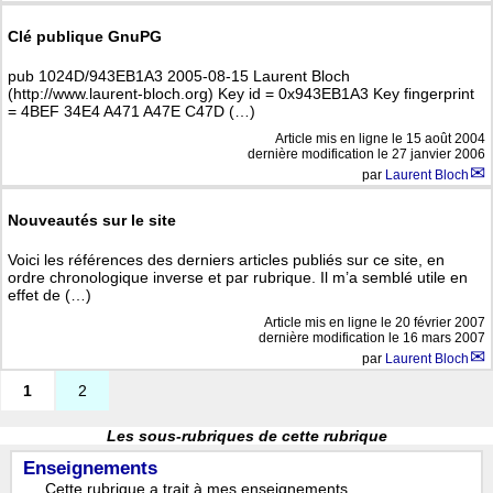
Clé publique GnuPG
pub 1024D/943EB1A3 2005-08-15 Laurent Bloch
(http://www.laurent-bloch.org) Key id = 0x943EB1A3 Key fingerprint
= 4BEF 34E4 A471 A47E C47D (…)
Article mis en ligne le
15 août 2004
dernière modification le 27 janvier 2006
par
Laurent Bloch
Nouveautés sur le site
Voici les références des derniers articles publiés sur ce site, en
ordre chronologique inverse et par rubrique. Il m’a semblé utile en
effet de (…)
Article mis en ligne le
20 février 2007
dernière modification le 16 mars 2007
par
Laurent Bloch
1
2
Les sous-rubriques de cette rubrique
Enseignements
Cette rubrique a trait à mes enseignements.