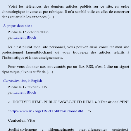
Voici les références des derniers articles publiés sur ce site, en ordre
chronologique inverse et par rubrique. Il m’a semblé utile en effet de conserver
dans cet article les annonces (…)
À propos de ce site :
Publié le 15 octobre 2006
par
Laurent Bloch
Ici c’est plutôt mon site personnel, vous pouvez aussi consulter mon site
professionnel laurentbloch.net où vous trouverez des articles relatifs à
l’informatique et à mes enseignements.
Pour vous abonner aux nouveautés par un flux RSS, c’est-à-dire un signet
dynamique, il vous suffit de (…)
Curriculum vitæ
, in English
Publié le 17 février 2006
par
Laurent Bloch
< !DOCTYPE HTML PUBLIC "-//W3C//DTD HTML 4.0 Transitional//EN"
"
http://www.w3.org/TR/REC-html40/loose.dtd
">
Curriculum Vitæ
.toclist-style:none ; .titlemargin:auto ;text-align:center .centertext-