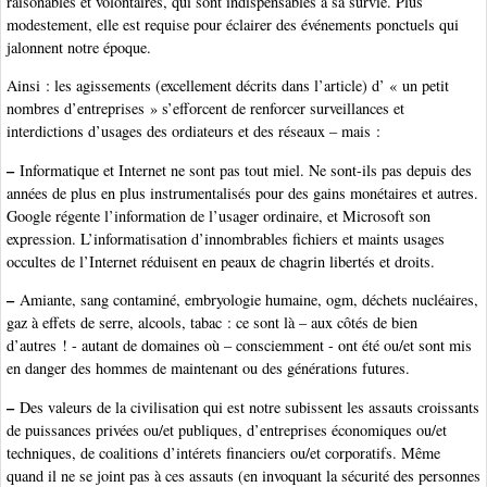
raisonables et volontaires, qui sont indispensables à sa survie. Plus
modestement, elle est requise pour éclairer des événements ponctuels qui
jalonnent notre époque.
Ainsi : les agissements (excellement décrits dans l’article) d’ « un petit
nombres d’entreprises » s’efforcent de renforcer surveillances et
interdictions d’usages des ordiateurs et des réseaux – mais :
–
Informatique et Internet ne sont pas tout miel. Ne sont-ils pas depuis des
années de plus en plus instrumentalisés pour des gains monétaires et autres.
Google régente l’information de l’usager ordinaire, et Microsoft son
expression. L’informatisation d’innombrables fichiers et maints usages
occultes de l’Internet réduisent en peaux de chagrin libertés et droits.
–
Amiante, sang contaminé, embryologie humaine, ogm, déchets nucléaires,
gaz à effets de serre, alcools, tabac : ce sont là – aux côtés de bien
d’autres ! - autant de domaines où – consciemment - ont été ou/et sont mis
en danger des hommes de maintenant ou des générations futures.
–
Des valeurs de la civilisation qui est notre subissent les assauts croissants
de puissances privées ou/et publiques, d’entreprises économiques ou/et
techniques, de coalitions d’intérets financiers ou/et corporatifs. Même
quand il ne se joint pas à ces assauts (en invoquant la sécurité des personnes