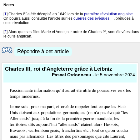
Notes
er
[
1
]
Charles I
a été décapité en 1649 lors de la
première révolution anglaise
.
On pourra aussi consulter l’article sur les
guerres des évêques
, préludes à
cette révolution.
er
[
2
]
Alors que ses filles Marie et Anne, sur ordre de Charles I
, sont élevées dans
le culte anglican.
Répondre à cet article
Charles III, roi d’Angleterre grâce à Leibniz
Pascal Ordonneau
- le 5 novembre 2024
Passionnante information qu’il aurait été utile de poursuivre vers les
temps modernes.
Je me suis, pour ma part, efforcé de rappeler tout ce que les Etats-
Unis doivent aux populations germaniques (on n’a pas évoqué "les
Allemands" jusqu’à la fin de la première guerre mondiale, les
territoires dits aujourd’hui "allemands" étaient alors Hessois,
Bavarois, wurtembourgeois, francfortins etc , tout ce qu’on voudra
mais pas allemands. Les titres des personnages que cite Laurent,