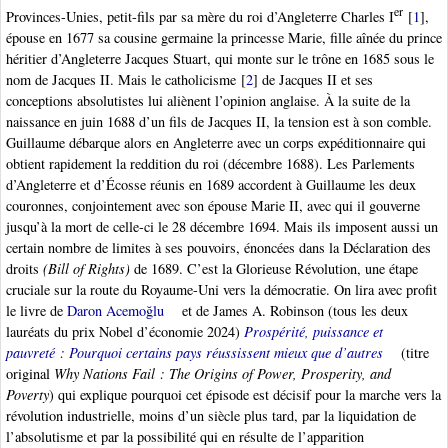
er
Provinces-Unies, petit-fils par sa mère du roi d’Angleterre Charles I
[
1
]
,
épouse en 1677 sa cousine germaine la princesse Marie, fille aînée du prince
héritier d’Angleterre Jacques Stuart, qui monte sur le trône en 1685 sous le
nom de Jacques II. Mais le catholicisme
[
2
]
de Jacques II et ses
conceptions absolutistes lui aliènent l’opinion anglaise. À la suite de la
naissance en juin 1688 d’un fils de Jacques II, la tension est à son comble.
Guillaume débarque alors en Angleterre avec un corps expéditionnaire qui
obtient rapidement la reddition du roi (décembre 1688). Les Parlements
d’Angleterre et d’Écosse réunis en 1689 accordent à Guillaume les deux
couronnes, conjointement avec son épouse Marie II, avec qui il gouverne
jusqu’à la mort de celle-ci le 28 décembre 1694. Mais ils imposent aussi un
certain nombre de limites à ses pouvoirs, énoncées dans la Déclaration des
droits
(Bill of Rights)
de 1689. C’est la Glorieuse Révolution, une étape
cruciale sur la route du Royaume-Uni vers la démocratie. On lira avec profit
le livre de
Daron Acemoğlu
et de James A. Robinson (tous les deux
lauréats du prix Nobel d’économie 2024)
Prospérité, puissance et
pauvreté : Pourquoi certains pays réussissent mieux que d’autres
(titre
original
Why Nations Fail : The Origins of Power, Prosperity, and
Poverty
) qui explique pourquoi cet épisode est décisif pour la marche vers la
révolution industrielle, moins d’un siècle plus tard, par la liquidation de
l’absolutisme et par la possibilité qui en résulte de l’apparition