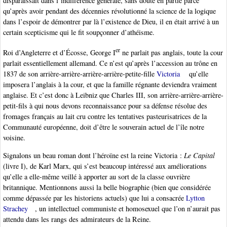
disparaissait dans l’indifférence générale, sans doute en partie parce
qu’après avoir pendant des décennies révolutionné la science de la logique
dans l’espoir de démontrer par là l’existence de Dieu, il en était arrivé à un
certain scepticisme qui le fit soupçonner d’athéisme.
er
Roi d’Angleterre et d’Écosse, George I
ne parlait pas anglais, toute la cour
parlait essentiellement allemand. Ce n’est qu’après l’accession au trône en
1837 de son arrière-arrière-arrière-arrière-petite-fille
Victoria
qu’elle
imposera l’anglais à la cour, et que la famille régnante deviendra vraiment
anglaise. Et c’est donc à Leibniz que Charles III, son arrière-arrière-arrière-
petit-fils à qui nous devons reconnaissance pour sa défense résolue des
fromages français au lait cru contre les tentatives pasteurisatrices de la
Communauté européenne, doit d’être le souverain actuel de l’île notre
voisine.
Signalons un beau roman dont l’héroïne est la reine Victoria :
Le Capital
(livre I), de Karl Marx, qui s’est beaucoup intéressé aux améliorations
qu’elle a elle-même veillé à apporter au sort de la classe ouvrière
britannique. Mentionnons aussi la belle biographie (bien que considérée
comme dépassée par les historiens actuels) que lui a consacrée
Lytton
Strachey
, un intellectuel communiste et homosexuel que l’on n’aurait pas
attendu dans les rangs des admirateurs de la Reine.