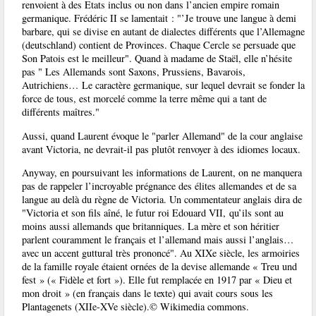
renvoient à des Etats inclus ou non dans l’ancien empire romain
germanique. Frédéric II se lamentait : "’Je trouve une langue à demi
barbare, qui se divise en autant de dialectes différents que l’Allemagne
(deutschland) contient de Provinces. Chaque Cercle se persuade que
Son Patois est le meilleur". Quand à madame de Staël, elle n’hésite
pas " Les Allemands sont Saxons, Prussiens, Bavarois,
Autrichiens… Le caractère germanique, sur lequel devrait se fonder la
force de tous, est morcelé comme la terre même qui a tant de
différents maîtres."
Aussi, quand Laurent évoque le "parler Allemand" de la cour anglaise
avant Victoria, ne devrait-il pas plutôt renvoyer à des idiomes locaux.
Anyway, en poursuivant les informations de Laurent, on ne manquera
pas de rappeler l’incroyable prégnance des élites allemandes et de sa
langue au delà du règne de Victoria. Un commentateur anglais dira de
"Victoria et son fils aîné, le futur roi Edouard VII, qu’ils sont au
moins aussi allemands que britanniques. La mère et son héritier
parlent couramment le français et l’allemand mais aussi l’anglais…
avec un accent guttural très prononcé". Au XIXe siècle, les armoiries
de la famille royale étaient ornées de la devise allemande « Treu und
fest » (« Fidèle et fort »). Elle fut remplacée en 1917 par « Dieu et
mon droit » (en français dans le texte) qui avait cours sous les
Plantagenets (XIIe-XVe siècle).© Wikimedia commons.