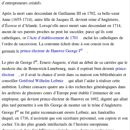
d’entrepreneurs créatifs.
Après la mort sans descendant de Guillaume III en 1702, sa belle-sœur
Anne (1655-1714), autre fille de Jacques II, devient reine d’Angleterre,
d’Écosse et d’Irlande. Lorsqu’elle aussi meurt sans descendant en 1714,
aucun de ses parents proches ne peut lui succéder, parce qu’ils sont
catholiques, or l’
Acte d’établissement de 1701
exclut les catholiques de
l’ordre de succession. La couronne échoit donc à son cousin issu de
er
germain le
prince-électeur de Hanovre George I
.
er
Le père de George I
, Ernest-Auguste, n’était au début de sa carrière que le
modeste duc de Brunswick-Lunebourg, mais il espérait bien devenir
prince-
électeur
, et il avait la chance d’avoir dans sa maison son bibliothécaire et
conseiller
Gottfried Wilhelm Leibniz
qui allait l’aider à réaliser cette
ambition. Leibniz consacre quatre ans à des recherches généalogiques dans
les archives de plusieurs cours d’Europe pour établir l’éminence de son
employeur, qui devient prince-électeur de Hanovre en 1692, dignité qui allait
plus tard permettre à son fils George de monter sur le trône d’Angleterre.
er
George I
ne fut guère reconnaissant envers Leibniz, aux funérailles
duquel, en 1716, n’assistent que son secrétaire personnel, son copiste et son
cocher. Un des plus grands intellectuels de l’histoire européenne