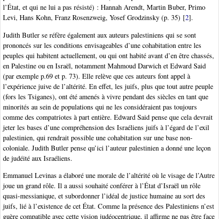
l’État, et qui ne lui a pas résisté) : Hannah Arendt, Martin Buber, Primo
Levi, Hans Kohn, Franz Rosenzweig, Yosef Grodzinsky (p. 35)
[
2
]
.
Judith Butler se réfère également aux auteurs palestiniens qui se sont
prononcés sur les conditions envisageables d’une cohabitation entre les
peuples qui habitent actuellement, ou qui ont habité avant d’en être chassés,
en Palestine ou en Israël, notamment Mahmoud Darwich et Edward Said
(par exemple p.69 et p. 73). Elle relève que ces auteurs font appel à
l’expérience juive de l’altérité. En effet, les juifs, plus que tout autre peuple
(fors les Tsiganes), ont été amenés à vivre pendant des siècles en tant que
minorités au sein de populations qui ne les considéraient pas toujours
comme des compatriotes à part entière. Edward Said pense que cela devrait
jeter les bases d’une compréhension des Israéliens juifs à l’égard de l’exil
palestinien, qui rendrait possible une cohabitation sur une base non-
coloniale. Judith Butler pense qu’ici l’auteur palestinien a donné une leçon
de judéité aux Israéliens.
Emmanuel Levinas a élaboré une morale de l’altérité où le visage de l’Autre
joue un grand rôle. Il a aussi souhaité conférer à l’État d’Israël un rôle
quasi-messianique, et subordonner l’idéal de justice humaine au sort des
juifs, lié à l’existence de cet État. Comme la présence des Palestiniens n’est
guère compatible avec cette vision judéocentrique, il affirme ne pas être face