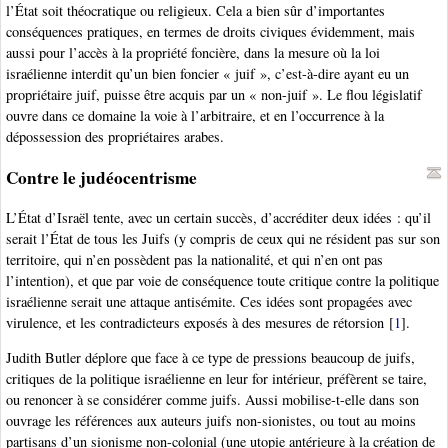
l’État soit théocratique ou religieux. Cela a bien sûr d’importantes
conséquences pratiques, en termes de droits civiques évidemment, mais
aussi pour l’accès à la propriété foncière, dans la mesure où la loi
israélienne interdit qu’un bien foncier « juif », c’est-à-dire ayant eu un
propriétaire juif, puisse être acquis par un « non-juif ». Le flou législatif
ouvre dans ce domaine la voie à l’arbitraire, et en l’occurrence à la
dépossession des propriétaires arabes.
Contre le judéocentrisme
L’État d’Israël tente, avec un certain succès, d’accréditer deux idées : qu’il
serait l’État de tous les Juifs (y compris de ceux qui ne résident pas sur son
territoire, qui n’en possèdent pas la nationalité, et qui n’en ont pas
l’intention), et que par voie de conséquence toute critique contre la politique
israélienne serait une attaque antisémite. Ces idées sont propagées avec
virulence, et les contradicteurs exposés à des mesures de rétorsion
[
1
]
.
Judith Butler déplore que face à ce type de pressions beaucoup de juifs,
critiques de la politique israélienne en leur for intérieur, préfèrent se taire,
ou renoncer à se considérer comme juifs. Aussi mobilise-t-elle dans son
ouvrage les références aux auteurs juifs non-sionistes, ou tout au moins
partisans d’un sionisme non-colonial (une utopie antérieure à la création de