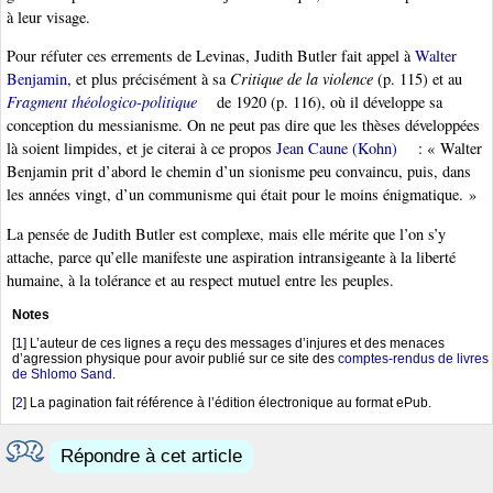
à leur visage.
Pour réfuter ces errements de Levinas, Judith Butler fait appel à
Walter
Benjamin
, et plus précisément à sa
Critique de la violence
(p. 115) et au
Fragment théologico-politique
de 1920 (p. 116), où il développe sa
conception du messianisme. On ne peut pas dire que les thèses développées
là soient limpides, et je citerai à ce propos
Jean Caune (Kohn)
: « Walter
Benjamin prit d’abord le chemin d’un sionisme peu convaincu, puis, dans
les années vingt, d’un communisme qui était pour le moins énigmatique. »
La pensée de Judith Butler est complexe, mais elle mérite que l’on s’y
attache, parce qu’elle manifeste une aspiration intransigeante à la liberté
humaine, à la tolérance et au respect mutuel entre les peuples.
Notes
[
1
]
L’auteur de ces lignes a reçu des messages d’injures et des menaces
d’agression physique pour avoir publié sur ce site des
comptes-rendus de livres
de Shlomo Sand
.
[
2
]
La pagination fait référence à l’édition électronique au format ePub.
Répondre à cet article