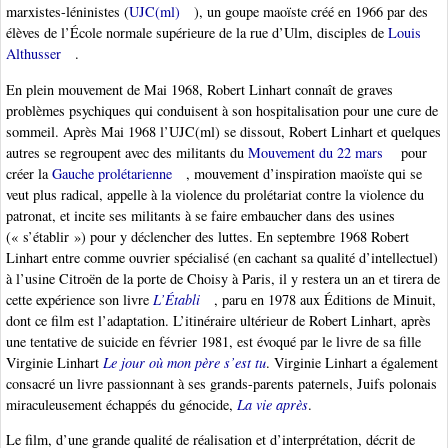
marxistes-léninistes (
UJC(ml)
), un goupe maoïste créé en 1966 par des
élèves de l’École normale supérieure de la rue d’Ulm, disciples de
Louis
Althusser
.
En plein mouvement de Mai 1968, Robert Linhart connaît de graves
problèmes psychiques qui conduisent à son hospitalisation pour une cure de
sommeil. Après Mai 1968 l’UJC(ml) se dissout, Robert Linhart et quelques
autres se regroupent avec des militants du
Mouvement du 22 mars
pour
créer la
Gauche prolétarienne
, mouvement d’inspiration maoïste qui se
veut plus radical, appelle à la violence du prolétariat contre la violence du
patronat, et incite ses militants à se faire embaucher dans des usines
(« s’établir ») pour y déclencher des luttes. En septembre 1968 Robert
Linhart entre comme ouvrier spécialisé (en cachant sa qualité d’intellectuel)
à l’usine Citroën de la porte de Choisy à Paris, il y restera un an et tirera de
cette expérience son livre
L’Établi
, paru en 1978 aux Éditions de Minuit,
dont ce film est l’adaptation. L’itinéraire ultérieur de Robert Linhart, après
une tentative de suicide en février 1981, est évoqué par le livre de sa fille
Virginie Linhart
Le jour où mon père s’est tu
. Virginie Linhart a également
consacré un livre passionnant à ses grands-parents paternels, Juifs polonais
miraculeusement échappés du génocide,
La vie après
.
Le film, d’une grande qualité de réalisation et d’interprétation, décrit de