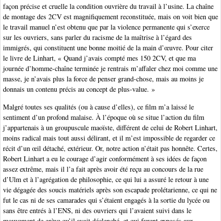
façon précise et cruelle la condition ouvrière du travail à l’usine. La chaîne
de montage des 2CV est magnifiquement reconstituée, mais on voit bien que
le travail manuel n’est obtenu que par la violence permanente qui s’exerce
sur les ouvriers, sans parler du racisme de la maîtrise à l’égard des
immigrés, qui constituent une bonne moitié de la main d’œuvre. Pour citer
le livre de Linhart, « Quand j’avais compté mes 150 2CV, et que ma
journée d’homme-chaîne terminée je rentrais m’affaler chez moi comme une
masse, je n’avais plus la force de penser grand-chose, mais au moins je
donnais un contenu précis au concept de plus-value. »
Malgré toutes ses qualités (ou à cause d’elles), ce film m’a laissé le
sentiment d’un profond malaise. À l’époque où se situe l’action du film
j’appartenais à un groupuscule maoïste, différent de celui de Robert Linhart,
moins radical mais tout aussi délirant, et il m’est impossible de regarder ce
récit d’un œil détaché, extérieur. Or, notre action n’était pas honnête. Certes,
Robert Linhart a eu le courage d’agir conformément à ses idées de façon
assez extrême, mais il l’a fait après avoir été reçu au concours de la rue
d’Ulm et à l’agrégation de philosophie, ce qui lui a assuré le retour à une
vie dégagée des soucis matériels après son escapade prolétarienne, ce qui ne
fut le cas ni de ses camarades qui s’étaient engagés à la sortie du lycée ou
sans être entrés à l’ENS, ni des ouvriers qui l’avaient suivi dans le
mouvement de grève qu’il avait déclenché, et qui furent exposés aux