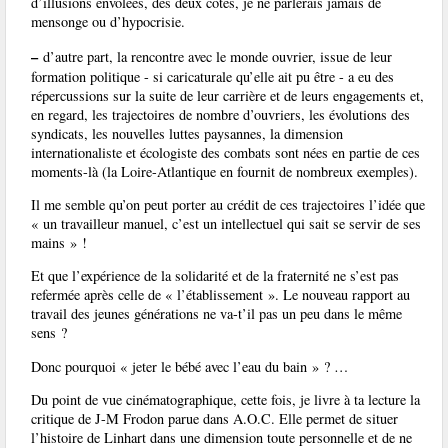
d’illusions envolées, des deux côtés, je ne parlerais jamais de
mensonge ou d’hypocrisie.
–
d’autre part, la rencontre avec le monde ouvrier, issue de leur
formation politique - si caricaturale qu’elle ait pu être - a eu des
répercussions sur la suite de leur carrière et de leurs engagements et,
en regard, les trajectoires de nombre d’ouvriers, les évolutions des
syndicats, les nouvelles luttes paysannes, la dimension
internationaliste et écologiste des combats sont nées en partie de ces
moments-là (la Loire-Atlantique en fournit de nombreux exemples).
Il me semble qu’on peut porter au crédit de ces trajectoires l’idée que
« un travailleur manuel, c’est un intellectuel qui sait se servir de ses
mains » !
Et que l’expérience de la solidarité et de la fraternité ne s’est pas
refermée après celle de « l’établissement ». Le nouveau rapport au
travail des jeunes générations ne va-t’il pas un peu dans le même
sens ?
Donc pourquoi « jeter le bébé avec l’eau du bain » ? …
Du point de vue cinématographique, cette fois, je livre à ta lecture la
critique de J-M Frodon parue dans A.O.C. Elle permet de situer
l’histoire de Linhart dans une dimension toute personnelle et de ne