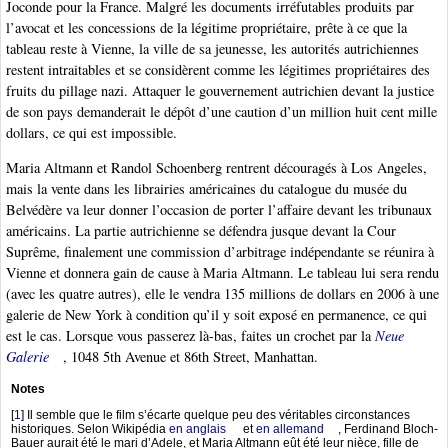
Joconde pour la France. Malgré les documents irréfutables produits par
l’avocat et les concessions de la légitime propriétaire, prête à ce que la
tableau reste à Vienne, la ville de sa jeunesse, les autorités autrichiennes
restent intraitables et se considèrent comme les légitimes propriétaires des
fruits du pillage nazi. Attaquer le gouvernement autrichien devant la justice
de son pays demanderait le dépôt d’une caution d’un million huit cent mille
dollars, ce qui est impossible.
Maria Altmann et Randol Schoenberg rentrent découragés à Los Angeles,
mais la vente dans les librairies américaines du catalogue du musée du
Belvédère va leur donner l’occasion de porter l’affaire devant les tribunaux
américains. La partie autrichienne se défendra jusque devant la Cour
Suprême, finalement une commission d’arbitrage indépendante se réunira à
Vienne et donnera gain de cause à Maria Altmann. Le tableau lui sera rendu
(avec les quatre autres), elle le vendra 135 millions de dollars en 2006 à une
galerie de New York à condition qu’il y soit exposé en permanence, ce qui
est le cas. Lorsque vous passerez là-bas, faites un crochet par la
Neue
Galerie
, 1048 5th Avenue et 86th Street, Manhattan.
Notes
[
1
]
Il semble que le film s’écarte quelque peu des véritables circonstances
historiques. Selon Wikipédia
en anglais
et
en allemand
, Ferdinand Bloch-
Bauer aurait été le mari d’Adele, et Maria Altmann eût été leur nièce, fille de