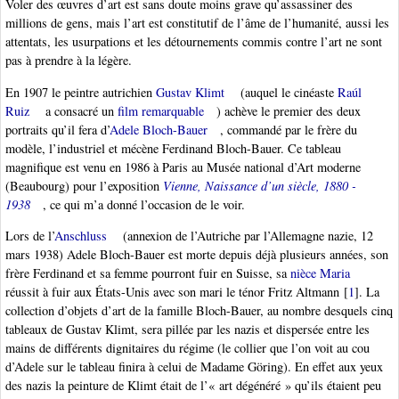
Voler des œuvres d’art est sans doute moins grave qu’assassiner des
millions de gens, mais l’art est constitutif de l’âme de l’humanité, aussi les
attentats, les usurpations et les détournements commis contre l’art ne sont
pas à prendre à la légère.
En 1907 le peintre autrichien
Gustav Klimt
(auquel le cinéaste
Raúl
Ruiz
a consacré un
film remarquable
) achève le premier des deux
portraits qu’il fera d’
Adele Bloch-Bauer
, commandé par le frère du
modèle, l’industriel et mécène Ferdinand Bloch-Bauer. Ce tableau
magnifique est venu en 1986 à Paris au Musée national d’Art moderne
(Beaubourg) pour l’exposition
Vienne, Naissance d’un siècle, 1880 -
1938
, ce qui m’a donné l’occasion de le voir.
Lors de l’
Anschluss
(annexion de l’Autriche par l’Allemagne nazie, 12
mars 1938) Adele Bloch-Bauer est morte depuis déjà plusieurs années, son
frère Ferdinand et sa femme pourront fuir en Suisse, sa
nièce Maria
réussit à fuir aux États-Unis avec son mari le ténor Fritz Altmann
[
1
]
. La
collection d’objets d’art de la famille Bloch-Bauer, au nombre desquels cinq
tableaux de Gustav Klimt, sera pillée par les nazis et dispersée entre les
mains de différents dignitaires du régime (le collier que l’on voit au cou
d’Adele sur le tableau finira à celui de Madame Göring). En effet aux yeux
des nazis la peinture de Klimt était de l’« art dégénéré » qu’ils étaient peu