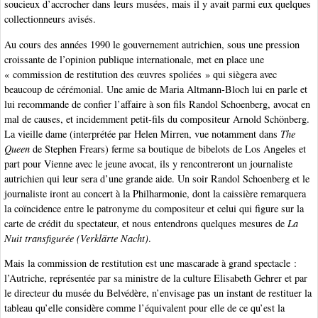
soucieux d’accrocher dans leurs musées, mais il y avait parmi eux quelques
collectionneurs avisés.
Au cours des années 1990 le gouvernement autrichien, sous une pression
croissante de l’opinion publique internationale, met en place une
« commission de restitution des œuvres spoliées » qui siègera avec
beaucoup de cérémonial. Une amie de Maria Altmann-Bloch lui en parle et
lui recommande de confier l’affaire à son fils Randol Schoenberg, avocat en
mal de causes, et incidemment petit-fils du compositeur Arnold Schönberg.
La vieille dame (interprétée par Helen Mirren, vue notamment dans
The
Queen
de Stephen Frears) ferme sa boutique de bibelots de Los Angeles et
part pour Vienne avec le jeune avocat, ils y rencontreront un journaliste
autrichien qui leur sera d’une grande aide. Un soir Randol Schoenberg et le
journaliste iront au concert à la Philharmonie, dont la caissière remarquera
la coïncidence entre le patronyme du compositeur et celui qui figure sur la
carte de crédit du spectateur, et nous entendrons quelques mesures de
La
Nuit transfigurée (Verklärte Nacht)
.
Mais la commission de restitution est une mascarade à grand spectacle :
l’Autriche, représentée par sa ministre de la culture Elisabeth Gehrer et par
le directeur du musée du Belvédère, n’envisage pas un instant de restituer la
tableau qu’elle considère comme l’équivalent pour elle de ce qu’est la