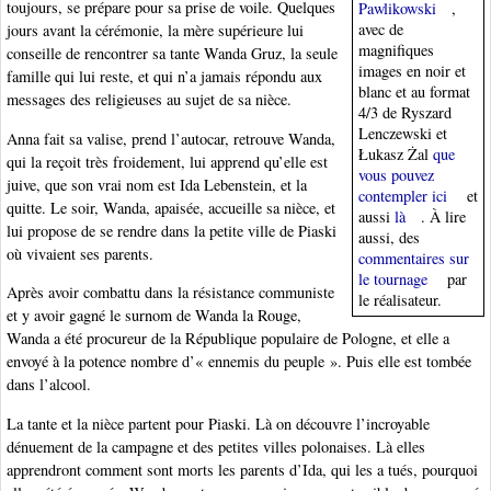
toujours, se prépare pour sa prise de voile. Quelques
Pawlikowski
,
avec de
jours avant la cérémonie, la mère supérieure lui
magnifiques
conseille de rencontrer sa tante Wanda Gruz, la seule
images en noir et
famille qui lui reste, et qui n’a jamais répondu aux
blanc et au format
messages des religieuses au sujet de sa nièce.
4/3 de Ryszard
Lenczewski et
Anna fait sa valise, prend l’autocar, retrouve Wanda,
Łukasz Żal
que
qui la reçoit très froidement, lui apprend qu’elle est
vous pouvez
juive, que son vrai nom est Ida Lebenstein, et la
contempler ici
et
quitte. Le soir, Wanda, apaisée, accueille sa nièce, et
aussi
là
. À lire
lui propose de se rendre dans la petite ville de Piaski
aussi, des
où vivaient ses parents.
commentaires sur
le tournage
par
Après avoir combattu dans la résistance communiste
le réalisateur.
et y avoir gagné le surnom de Wanda la Rouge,
Wanda a été procureur de la République populaire de Pologne, et elle a
envoyé à la potence nombre d’« ennemis du peuple ». Puis elle est tombée
dans l’alcool.
La tante et la nièce partent pour Piaski. Là on découvre l’incroyable
dénuement de la campagne et des petites villes polonaises. Là elles
apprendront comment sont morts les parents d’Ida, qui les a tués, pourquoi