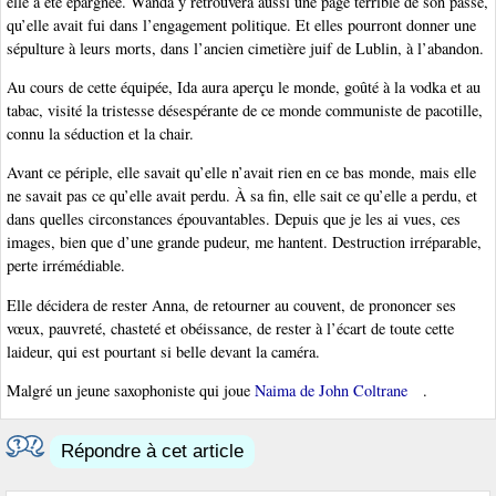
elle a été épargnée. Wanda y retrouvera aussi une page terrible de son passé,
qu’elle avait fui dans l’engagement politique. Et elles pourront donner une
sépulture à leurs morts, dans l’ancien cimetière juif de Lublin, à l’abandon.
Au cours de cette équipée, Ida aura aperçu le monde, goûté à la vodka et au
tabac, visité la tristesse désespérante de ce monde communiste de pacotille,
connu la séduction et la chair.
Avant ce périple, elle savait qu’elle n’avait rien en ce bas monde, mais elle
ne savait pas ce qu’elle avait perdu. À sa fin, elle sait ce qu’elle a perdu, et
dans quelles circonstances épouvantables. Depuis que je les ai vues, ces
images, bien que d’une grande pudeur, me hantent. Destruction irréparable,
perte irrémédiable.
Elle décidera de rester Anna, de retourner au couvent, de prononcer ses
vœux, pauvreté, chasteté et obéissance, de rester à l’écart de toute cette
laideur, qui est pourtant si belle devant la caméra.
Malgré un jeune saxophoniste qui joue
Naima de John Coltrane
.
Répondre à cet article