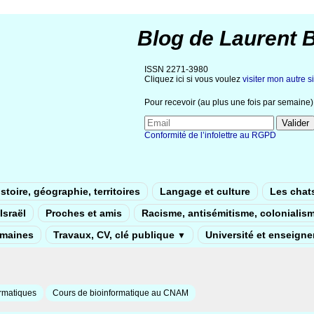
Blog de Laurent 
ISSN 2271-3980
Cliquez ici si vous voulez
visiter mon autre si
Pour recevoir (au plus une fois par semaine) 
Conformité de l’infolettre au RGPD
stoire, géographie, territoires
Langage et culture
Les chat
Israël
Proches et amis
Racisme, antisémitisme, colonialis
umaines
Travaux, CV, clé publique
Université et enseign
▼
rmatiques
Cours de bioinformatique au CNAM