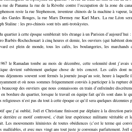
la rue de Panama la rue de la Révolte contre l’occupation de la zone du can
ephenson reste la rue Stephenson, inventeur chinois de la machine à vapeur, l
 des Gardes Rouges, la rue Marx Dormoy rue Karl Marx. La rue Léon sera
eph Staline : les pro-chinois sont très anti-trotskystes.
du quartier à cette époque semblerait très étrange à un Parisien d’aujourd’hui :
tro Barbès-Rochechouart à cinq heures et demie, les ouvriers (qui habitent donc
levard est plein de monde, tous les cafés, les boulangeries, les marchands 
1967 le Ramadan tombe au mois de décembre, cette solennité dont j’avais 
otique devient subitement quelque chose de très concret. Les cafés dont
ous déjeunons souvent sont fermés la journée jusqu’au soir, heure à laquelle i
uyamment et où nous sommes fréquemment conviés à participer à la rupture du
 beaucoup des ouvriers que nous connaissons en train d’enfreindre discrètem
en bordure du quartier, lorsque le travail en équipe fait qu’ils sont dans le qu
s religieuses n’est pas du tout à cette époque ce qu’il sera quelques décennies p
if que j’ai oublié, Joël et Christiane finissent par déplaire à la direction pa
 derrière ce motif controuvé, c’était leur expérience militante véritable et 
ait. Les mouvements léninistes de toutes obédiences (c’est le terme qui convi
ts malléables, et avec mes vingt ans tout juste je convenais parfaitement. Joël 