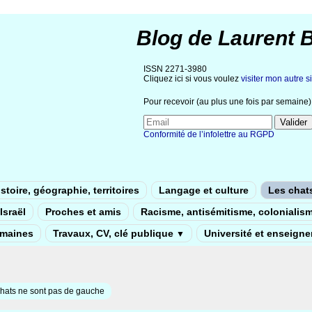
Blog de Laurent 
ISSN 2271-3980
Cliquez ici si vous voulez
visiter mon autre si
Pour recevoir (au plus une fois par semaine) 
Conformité de l’infolettre au RGPD
stoire, géographie, territoires
Langage et culture
Les chat
Israël
Proches et amis
Racisme, antisémitisme, colonialis
umaines
Travaux, CV, clé publique
Université et enseign
▼
hats ne sont pas de gauche