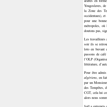
arabes en forme
Yougoslaves, de 
la Zone des Tem
occidentaux), et
pour une bonne 
métropoles, où 
doutons pas, sign
Les travailleurs
soir ils se retro
loto en buvant 
passons de café 
l’OLP (Organisat
littérature, d’au
Pour être admis 
algériens
, en fa
par un Monsieur 
des Tempêtes, d
CGT, cela lui co
alors nous somme
Joël a entrepris 