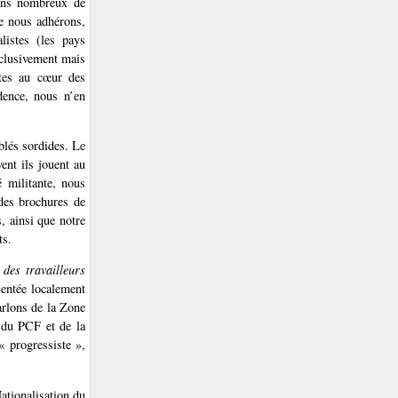
oins nombreux de
le nous adhérons,
listes (les pays
xclusivement mais
tes au cœur des
dence, nous n’en
blés sordides. Le
vent ils jouent au
 militante, nous
des brochures de
, ainsi que notre
ts.
 des travailleurs
sentée localement
arlons de la Zone
 du PCF et de la
« progressiste »,
Nationalisation du