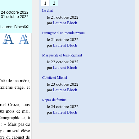
1
2
Le chat
e
24 octobre 2022
le 21 octobre 2022
e 31 octobre 2022
par
Laurent Bloch
r
Laurent Bloch
Étrangeté d’un monde révolu
le 21 octobre 2022
par
Laurent Bloch
Marguerite et Jean-Richard
le 22 octobre 2022
par
Laurent Bloch
Colette et Michel
aînée de ma mère,
le 23 octobre 2022
ixième étage, et
par
Laurent Bloch
Repas de famille
arcel Croze, nous
le 24 octobre 2022
leux mois de mai,
par
Laurent Bloch
démographique, à
8 : « Mais pas du
y a un seul élève
bre du cabinet de