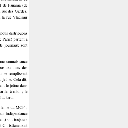
al de Panama (de
a rue des Gardes,
 la rue Vladimir
 nous distribuons
 Paris) partent à
de journaux sont
une connaissance
 nous sommes des
ls se remplissent
 jeûne. Cela dit,
ent le jeûne dans
artier à midi ; le
lus tard.
risienne du MCF ;
leur indépendance
ent) ont toujours
et Christiane sont