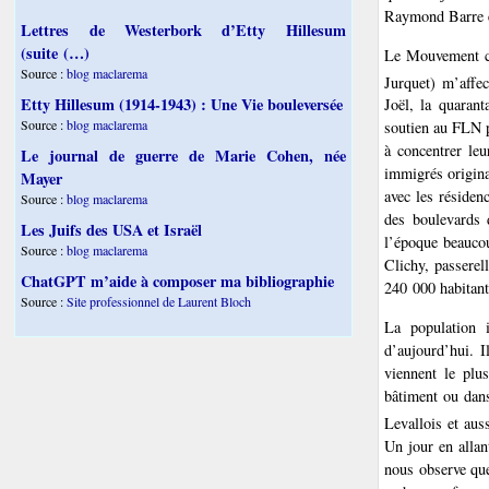
Raymond Barre et
Lettres de Westerbork d’Etty Hillesum
(suite (…)
Le Mouvement co
Source :
blog maclarema
Jurquet) m’affec
Etty Hillesum (1914-1943) : Une Vie bouleversée
Joël, la quarant
Source :
blog maclarema
soutien au FLN pe
à concentrer leu
Le journal de guerre de Marie Cohen, née
immigrés origina
Mayer
avec les résiden
Source :
blog maclarema
des boulevards 
Les Juifs des USA et Israël
l’époque beaucou
Source :
blog maclarema
Clichy, passerel
ChatGPT m’aide à composer ma bibliographie
240 000 habitant
Source :
Site professionnel de Laurent Bloch
La population 
d’aujourd’hui. I
viennent le plu
bâtiment ou dans
Levallois et aus
Un jour en allan
nous observe que