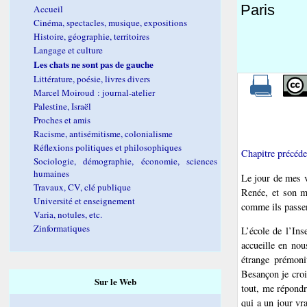
Paris
Accueil
Cinéma, spectacles, musique, expositions
Histoire, géographie, territoires
Langage et culture
Les chats ne sont pas de gauche
Littérature, poésie, livres divers
Marcel Moiroud : journal-atelier
Palestine, Israël
Proches et amis
Racisme, antisémitisme, colonialisme
Réflexions politiques et philosophiques
Chapitre précéde
Sociologie, démographie, économie, sciences
humaines
Le jour de mes v
Travaux, CV, clé publique
Renée, et son m
Université et enseignement
comme ils passen
Varia, notules, etc.
Zinformatiques
L’école de l’Ins
accueille en nou
étrange prémoni
Besançon je croi
Sur le Web
tout, me répondr
qui a un jour vr