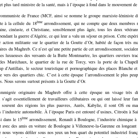
 plus tard ministre de la santé, mais à l’époque à fond dans le mouvement de
mmuniste de France (MCF, ainsi se nomme le groupe marxiste-léniniste di
ème
te à la cellule du 18
arrondissement, qui ne compte que deux membres ré
aine, cinéaste, et Christiane, sensiblement plus âgée, tous les deux vétéra
ndant la guerre d’Algérie, ce qui leur a valu un séjour en prison. Cette expéri
r action militante sur le quartier de la Goutte d’Or, habité de façon très ma
ires du Maghreb. Ce n’est qu’une petite partie de cet arrondissement, socialem
ces luxueuses des versants de la Butte Montmartre, les quartiers ouvriers trad
des Maréchaux, le quartier de la rue de Torcy, vers la porte de la Chapell
p d’Antillais, le secteur touristique et pornographique des places Blanche et 
le vers des quartiers chic. C’est à cette époque l’arrondissement le plus peup
s. Nous serons surtout présents à la Goutte d’Or.
immigrée originaire du Maghreb offre à cette époque un visage très dif
l s’agit essentiellement de travailleurs célibataires ou qui ont laissé leur fam
s souvent des régions les plus pauvres, Aurès, Kabylie, il sont OS ou m
 l’industrie automobile. À l’époque Paris est entouré d’usines, Citroën à Sa
ème
si dans le 15
arrondissement, Renault à Boulogne, l’industrie chimique à 
t avec des amis en voiture de Boulogne à Villeneuve-la-Garenne en longeant 
 nous voyons défiler sous nos yeux un bon quart du potentiel industriel franç