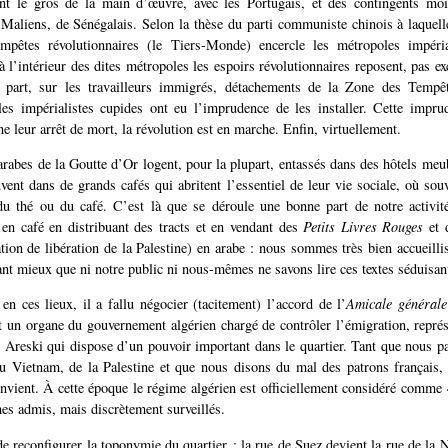
nt le gros de la main d’œuvre, avec les Portugais, et des contingents m
Maliens, de Sénégalais. Selon la thèse du parti communiste chinois à laquel
pêtes révolutionnaires (le Tiers-Monde) encercle les métropoles impéria
 à l’intérieur des dites métropoles les espoirs révolutionnaires reposent, pas e
part, sur les travailleurs immigrés, détachements de la Zone des Tempê
les impérialistes cupides ont eu l’imprudence de les installer. Cette impru
e leur arrêt de mort, la révolution est en marche. Enfin, virtuellement.
 arabes de la Goutte d’Or logent, pour la plupart, entassés dans des hôtels meu
uvent dans de grands cafés qui abritent l’essentiel de leur vie sociale, où sou
du thé ou du café. C’est là que se déroule une bonne part de notre activité
en café en distribuant des tracts et en vendant des
Petits Livres Rouges
et 
ion de libération de la Palestine) en arabe : nous sommes très bien accueillis
tant mieux que ni notre public ni nous-mêmes ne savons lire ces textes séduisan
en ces lieux, il a fallu négocier (tacitement) l’accord de l’
Amicale générale
it un organe du gouvernement algérien chargé de contrôler l’émigration, repré
Areski qui dispose d’un pouvoir important dans le quartier. Tant que nous p
u Vietnam, de la Palestine et que nous disons du mal des patrons français,
nvient. À cette époque le régime algérien est officiellement considéré comme 
s admis, mais discrètement surveillés.
de reconfigurer la toponymie du quartier : la rue de Suez devient la rue de la 