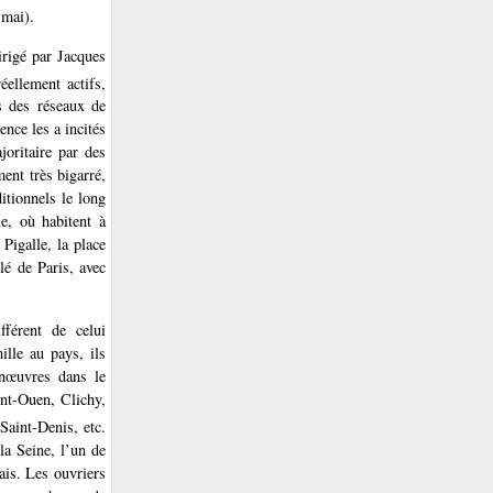
 mai).
rigé par Jacques
ellement actifs,
ns des réseaux de
ence les a incités
joritaire par des
ent très bigarré,
itionnels le long
e, où habitent à
Pigalle, la place
lé de Paris, avec
férent de celui
ille au pays, ils
anœuvres dans le
int-Ouen, Clichy,
Saint-Denis, etc.
la Seine, l’un de
ais. Les ouvriers