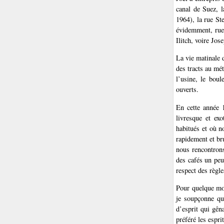
canal de Suez, 
1964), la rue St
évidemment, rue
Ilitch, voire Jos
La vie matinale 
des tracts au mé
l’usine, le bou
ouverts.
En cette année 
livresque et ex
habitués et où n
rapidement et br
nous rencontrons
des cafés un peu 
respect des règle
Pour quelque mot
je soupçonne que
d’esprit qui gên
préféré les espri