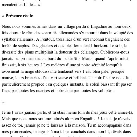
menaient en Italie... »
Présence réelle
«
Nous nous sommes aimés dans un village perdu d’Engadine au nom deux
fois doux : le rêve des sonorités allemandes s’y mourait dans la volupté des
syllabes italiennes. À l’entour, trois lacs d’un vert inconnu baignaient des
forêts de sapins. Des glaciers et des pics fermaient l’horizon. Le soir, la
diversité des plans multipliait la douceur des éclairages. Oublierons-nous
jamais les promenades au bord du lac de Sils-Maria, quand l’après-midi
finissait, à six heures ? Les mélèzes d’une si noire sérénité lorsqu’ils
avoisinent la neige éblouissante tendaient vers l’eau bleu pâle, presque
mauve, leurs branches d’un vert suave et brillant. Un soir l’heure nous fut
particulièrement propice ; en quelques instants, le soleil baissant fit passer
l’eau par toutes les nuances et notre âme par toutes les voluptés.
...
Je ne t’avais jamais parlé, et tu étais même loin de mes yeux cette année-là.
Mais que nous nous sommes aimés alors en Engadine ! Jamais je n’avais
assez de toi, jamais je ne te laissais à la maison. Tu m’accompagnais dans
mes promenades, mangeais à ma table, couchais dans mon lit, rêvais dans