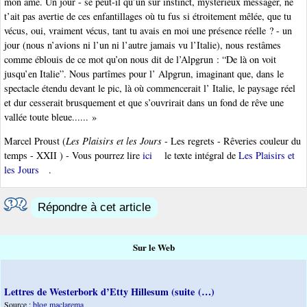
mon âme. Un jour - se peut-il qu’un sûr instinct, mystérieux messager, ne
t’ait pas avertie de ces enfantillages où tu fus si étroitement mêlée, que tu
vécus, oui, vraiment vécus, tant tu avais en moi une présence réelle ? - un
jour (nous n’avions ni l’un ni l’autre jamais vu l’Italie), nous restâmes
comme éblouis de ce mot qu’on nous dit de l’Alpgrun : “De là on voit
jusqu’en Italie”. Nous partîmes pour l’ Alpgrun, imaginant que, dans le
spectacle étendu devant le pic, là où commencerait l’ Italie, le paysage réel
et dur cesserait brusquement et que s’ouvrirait dans un fond de rêve une
vallée toute bleue...... »
Marcel Proust (
Les Plaisirs et les Jours
- Les regrets - Rêveries couleur du
temps - XXII ) - Vous pourrez lire
ici
le texte intégral de
Les Plaisirs et
les Jours
.
Répondre à cet article
Sur le Web
Lettres de Westerbork d’Etty Hillesum (suite (…)
Source :
blog maclarema