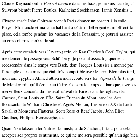
Claude Reynaud ont le
Pierrot lunaire
dans les bacs, je ne suis pas déçu !
Suivront bientôt Pierre Boulez, Karlheinz Stockhausen, Iannis Xenakis...
Chaque année John Coltrane vient à Paris donner un concert à la salle
Pleyel. Mon oncle et ma tante habitent à côté, m’hébergent et m’offrent la
place, cela tombe pendant les vacances de la Toussaint, je pourrai assister
au concert trois années de suite.
Après cette escalade vers l’avant-garde, de Ray Charles à Cecil Taylor, qui
me donnera le passage vers Schönberg, je pourrai assez logiquement
redescendre dans le temps vers Bach, dont Jacques Loussier a montré par
l’exemple que sa musique était très compatible avec le jazz. Bien plus tard,
mon ami égyptien Ahmed attirera mon écoute vers les
Vêpres de la Vierge
de Monteverdi, qu’il écoute au Caire. Ce sera le temps du baroque, avec les
merveilleux concerts du Festival estival de Paris, dans les églises des
Carmes, Saint-Louis en l’Île, Saint-Étienne du Mont, avec les Arts
florissants de William Christie et Agnès Mellon, Hespèrion XX de Jordi
Savall et Monserrat Figueras, Scott Ross et René Jacobs, John Eliot
Gardiner, Philippe Herreweghe, etc.
Quant à se laisser aller à aimer la musique de Schubert, il faut pour cela
accepter ses propres sentiments, ce qui ne me sera possible qu’à un âge bien