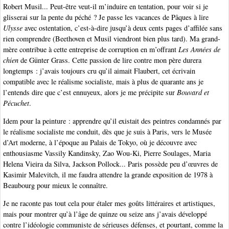
Robert Musil... Peut-être veut-il m’induire en tentation, pour voir si je
glisserai sur la pente du péché ? Je passe les vacances de Pâques à lire
Ulysse
avec ostentation, c’est-à-dire jusqu’à deux cents pages d’affilée sans
rien comprendre (Beethoven et Musil viendront bien plus tard). Ma grand-
mère contribue à cette entreprise de corruption en m’offrant
Les Années de
chien
de Günter Grass. Cette passion de lire contre mon père durera
longtemps : j’avais toujours cru qu’il aimait Flaubert, cet écrivain
compatible avec le réalisme socialiste, mais à plus de quarante ans je
l’entends dire que c’est ennuyeux, alors je me précipite sur
Bouvard et
Pécuchet
.
Idem pour la peinture : apprendre qu’il existait des peintres condamnés par
le réalisme socialiste me conduit, dès que je suis à Paris, vers le Musée
d’Art moderne, à l’époque au Palais de Tokyo, où je découvre avec
enthousiasme Vassily Kandinsky, Zao Wou-Ki, Pierre Soulages, Maria
Helena Vieira da Silva, Jackson Pollock... Paris possède peu d’œuvres de
Kasimir Malevitch, il me faudra attendre la grande exposition de 1978 à
Beaubourg pour mieux le connaître.
Je ne raconte pas tout cela pour étaler mes goûts littéraires et artistiques,
mais pour montrer qu’à l’âge de quinze ou seize ans j’avais développé
contre l’idéologie communiste de sérieuses défenses, et pourtant, comme la