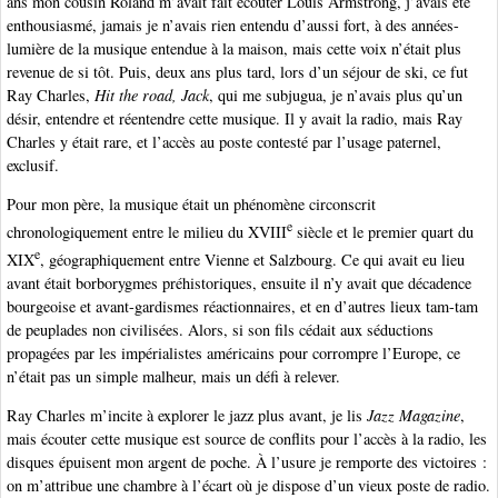
ans mon cousin Roland m’avait fait écouter Louis Armstrong, j’avais été
enthousiasmé, jamais je n’avais rien entendu d’aussi fort, à des années-
lumière de la musique entendue à la maison, mais cette voix n’était plus
revenue de si tôt. Puis, deux ans plus tard, lors d’un séjour de ski, ce fut
Ray Charles,
Hit the road, Jack
, qui me subjugua, je n’avais plus qu’un
désir, entendre et réentendre cette musique. Il y avait la radio, mais Ray
Charles y était rare, et l’accès au poste contesté par l’usage paternel,
exclusif.
Pour mon père, la musique était un phénomène circonscrit
e
chronologiquement entre le milieu du XVIII
siècle et le premier quart du
e
XIX
, géographiquement entre Vienne et Salzbourg. Ce qui avait eu lieu
avant était borborygmes préhistoriques, ensuite il n’y avait que décadence
bourgeoise et avant-gardismes réactionnaires, et en d’autres lieux tam-tam
de peuplades non civilisées. Alors, si son fils cédait aux séductions
propagées par les impérialistes américains pour corrompre l’Europe, ce
n’était pas un simple malheur, mais un défi à relever.
Ray Charles m’incite à explorer le jazz plus avant, je lis
Jazz Magazine
,
mais écouter cette musique est source de conflits pour l’accès à la radio, les
disques épuisent mon argent de poche. À l’usure je remporte des victoires :
on m’attribue une chambre à l’écart où je dispose d’un vieux poste de radio.