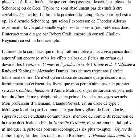
plus avancé. Il est indéniable que certains passages de certaines pièces de
Schönberg ou de Cecil Taylor ne sont absolument pas destinés à être
agréables à entendre. La fin de la première des cinq pièces pour orchestre
op. 16 d’Arnold Schönberg, qui selon l’expression de Theodor Adorno
expriment « la vie pulsionnelle explosive des sons » (de préférence dans
l’interprétation dirigée par Robert Craft, encore un conseil Chollet-
Reynaud) en est un bon exemple.
La perte de la confiance que m’inspirait mon père a une conséquence dont
aujourd’hui encore je subis les effets : alors que j’étais un enfant qui
dévorait les livres, des
Contes et légendes tirés de l’Iliade et de l’Odyssée
à
Rudyard Kipling et Alexandre Dumas, lors de mes treize ans j’arrête
totalement de lire. Ce n’est qu’en classe de seconde que je découvrirai,
fortuitement, qu’existent des livres que mon père n’aime pas : le premier
sera
La Condition humaine
d’André Malraux, objet de sarcasmes paternels
lors du dîner, je me précipiterai, et en prime il y a des passages sexuels.
Mon professeur d’allemand, Claude Prévost, est un drôle de type ;
idéologue local du parti communiste, gardien vigilant de l’orthodoxie,
superviseur des étudiants communistes, membre du comité de rédaction de
la revue doctrinale du PC, la
Nouvelle Critique
, c’est néanmoins lui qui va
m’indiquer la piste des poisons idéologiques les plus toxiques :
Ulysse
de
James Joyce, les derniers quatuors de Beethoven,
L’Homme sans qualités
de