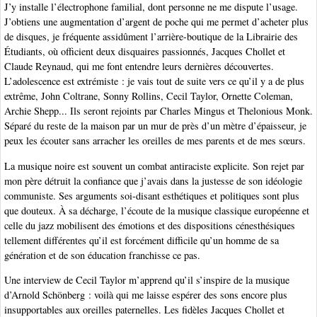
J’y installe l’électrophone familial, dont personne ne me dispute l’usage.
J’obtiens une augmentation d’argent de poche qui me permet d’acheter plus
de disques, je fréquente assidûment l’arrière-boutique de la Librairie des
Étudiants, où officient deux disquaires passionnés, Jacques Chollet et
Claude Reynaud, qui me font entendre leurs dernières découvertes.
L’adolescence est extrémiste : je vais tout de suite vers ce qu’il y a de plus
extrême, John Coltrane, Sonny Rollins, Cecil Taylor, Ornette Coleman,
Archie Shepp... Ils seront rejoints par Charles Mingus et Thelonious Monk.
Séparé du reste de la maison par un mur de près d’un mètre d’épaisseur, je
peux les écouter sans arracher les oreilles de mes parents et de mes sœurs.
La musique noire est souvent un combat antiraciste explicite. Son rejet par
mon père détruit la confiance que j’avais dans la justesse de son idéologie
communiste. Ses arguments soi-disant esthétiques et politiques sont plus
que douteux. À sa décharge, l’écoute de la musique classique européenne et
celle du jazz mobilisent des émotions et des dispositions cénesthésiques
tellement différentes qu’il est forcément difficile qu’un homme de sa
génération et de son éducation franchisse ce pas.
Une interview de Cecil Taylor m’apprend qu’il s’inspire de la musique
d’Arnold Schönberg : voilà qui me laisse espérer des sons encore plus
insupportables aux oreilles paternelles. Les fidèles Jacques Chollet et