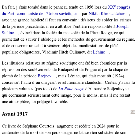
e
En fait, j’étais tombé dans le panneau tendu en 1956 lors du
XX
congrès
du Parti communiste de l’Union soviétique
par
Nikita Khrouchtchev
,
avec une grande habileté il faut en convenir : désireux de solder les crimes
de la période précédente, il en a attribué l’entière responsabilité à
Joseph
Staline
, évincé dans la foulée du mausolée de la Place Rouge, ce qui
permettait de sauver l’idéologie et les méthodes de gouvernement du régime,
et de conserver un saint à vénérer, objet des manifestations de piété
populaire obligatoires, Vladimir Ilitch Oulianov, dit
Lénine
.
Les illusions relatives au régime soviétique ont été bien ébranlées par la
répression des soulèvements de Budapest et de Prague et par la chape de
plomb de la période
Brejnev
, mais Lénine, qui était mort tôt (1924),
conservait l’aura d’un dirigeant révolutionnaire clandestin. Certes, j’avais lu
plusieurs volumes (pas tous) de
La Roue rouge
d’Alexandre Soljenitsyne,
qui écornaient sérieusement cette image, pour le moins, mais il me restait
une atmosphère, un préjugé favorable.
Avant 1917
Ce livre de Stéphane Courtois, augmenté et réédité en 2024 pour le
centenaire de la mort de son personnage, ne laisse rien subsister de son