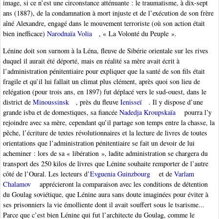
image, si ce n’est une circonstance atténuante : le traumatisme, à dix-sept
ans (1887), de la condamnation à mort injuste et de l’exécution de son frère
aîné Alexandre, engagé dans le mouvement terroriste (où son action était
bien inefficace)
Narodnaïa Volia
, « La Volonté du Peuple ».
Lénine doit son surnom à la Léna, fleuve de Sibérie orientale sur les rives
duquel il aurait été déporté, mais en réalité sa mère avait écrit à
l’administration pénitentiaire pour expliquer que la santé de son fils était
fragile et qu’il lui fallait un climat plus clément, après quoi son lieu de
relégation (pour trois ans, en 1897) fut déplacé vers le sud-ouest, dans le
district de
Minoussinsk
, près du fleuve
Ienisseï
. Il y dispose d’une
grande isba et de domestiques, sa fiancée
Nadedja Kroupskaïa
pourra l’y
rejoindre avec sa mère, cependant qu’il partage son temps entre la chasse, la
pêche, l’écriture de textes révolutionnaires et la lecture de livres de toutes
orientations que l’administration pénitentiaire se fait un devoir de lui
acheminer : lors de sa « libération », ladite administration se chargera du
transport des 250 kilos de livres que Lénine souhaite remporter de l’autre
côté de l’Oural. Les lecteurs d’
Evguenia Guinzbourg
et de
Varlam
Chalamov
apprécieront la comparaison avec les conditions de détention
du Goulag soviétique, que Lénine aura sans doute imaginées pour éviter à
ses prisonniers la vie émolliente dont il avait souffert sous le tsarisme...
Parce que c’est bien Lénine qui fut l’architecte du Goulag, comme le