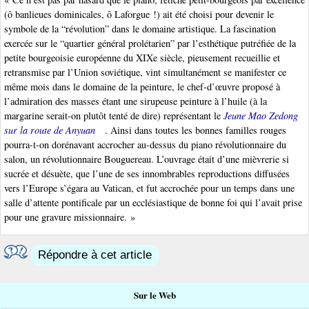
(ô banlieues dominicales, ô Laforgue !) ait été choisi pour devenir le
symbole de la “révolution” dans le domaine artistique. La fascination
exercée sur le “quartier général prolétarien” par l’esthétique putréfiée de la
petite bourgeoisie européenne du XIXe siècle, pieusement recueillie et
retransmise par l’Union soviétique, vint simultanément se manifester ce
même mois dans le domaine de la peinture, le chef-d’œuvre proposé à
l’admiration des masses étant une sirupeuse peinture à l’huile (à la
margarine serait-on plutôt tenté de dire) représentant le
Jeune Mao Zedong
sur la route de Anyuan
. Ainsi dans toutes les bonnes familles rouges
pourra-t-on dorénavant accrocher au-dessus du piano révolutionnaire du
salon, un révolutionnaire Bouguereau. L’ouvrage était d’une mièvrerie si
sucrée et désuète, que l’une de ses innombrables reproductions diffusées
vers l’Europe s’égara au Vatican, et fut accrochée pour un temps dans une
salle d’attente pontificale par un ecclésiastique de bonne foi qui l’avait prise
pour une gravure missionnaire. »
Répondre à cet article
Sur le Web