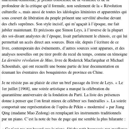
profondeur de la critique qu’il formule, non seulement de la « Révolution
culturelle », mais aussi de toutes les idéologies léninistes et apparentées qui
sous couvert de libération du peuple prônent une servilité absolue devant
des chefs suprêmes. Son style incisif, qui m’agaçait à l’époque, me fait
jubiler maintenant. Et précisons que Simon Leys, à l’inverse de la plupart
des soi-disant analystes de l’époque, lisait parfaitement le chinois, ce qui lui
permettait un accès direct aux sources. Bien sûr, depuis l’écriture de ce
livre, contemporain des événements, d’autres sources sont apparues, et des
analyses nouvelles ont pu tirer profit du recul du temps, comme en témoigne
La dernière révolution de Mao
, livre de Roderick Macfarquhar et Michael
Schoenhals, qui ont recueilli une bonne partie de leur documentation en
écumant les éventaires des bouquinistes de province en Chine.
Je ne résiste pas au plaisir de citer un bref passage du livre de Leys. « Le
1er juillet [1968], une soirée artistique a marqué la célébration du
quarantième anniversaire de la fondation du Parti. La liste des présences
donne à penser que l’on ferait mieux de célébrer ses funérailles ». La soirée
comportait une représentation de l’opéra de Pékin « modernisé » par Jiang
Qing (madame Mao Zedong) en remplaçant les instruments traditionnels
par un piano. C’est la note de bas de page qui me semble la plus hilarante :
« Ce n’est pas par hasard que le piano, fétiche petit-bourgeois par excellence