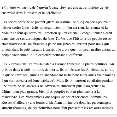
Thin était ma sœur
, de Nguyễn Quang Huy, est une autre histoire de vie
ensevelie dans la misère et la déréliction.
Ces textes brefs ne se prêtent guère au résumé, ce que j’en écris pourrait
laisser croire à des récits misérabilistes, il n’en est rien, la retenue et la
pudeur ne font qu’accroître l’émotion qui en émane. George Steiner a écrit
dans une de ses chroniques du
New Yorker
que l’histoire du peuple russe
était traversée de souffrances à peine imaginables, surtout pour nous qui
vivons dans le petit paradis français : je crois que l’on peut en dire autant du
peuple vietnamien, d’un caractère pourtant si différent.
Les Vietnamiens ont mis la pâtée à l’armée française, à plates coutures. Au
prix de deux à trois millions de morts, ils ont écrasé les Américains, enfuis
la queue entre les jambes en abandonnant lâchement leurs alliés vietnamiens
à un sort assez cruel (une habitude). Mais ils ont surtout eu affaire pendant
une douzaine de siècles à un adversaire autrement plus dangereux : la
Chine, bien plus grande, bien plus peuplée et bien plus habile à la
manœuvre. Les Vietnamiens ont acquis de ces expériences (comme les
Russes d’ailleurs) une forme d’héroïsme invincible dont les personnages,
surtout féminins, de ces nouvelles nous font pressentir les ressorts intimes.