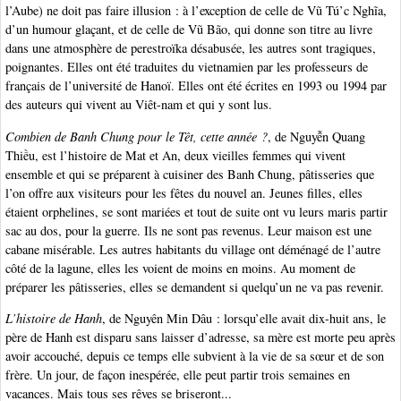
l’Aube) ne doit pas faire illusion : à l’exception de celle de Vũ Tú’c Nghĩa,
d’un humour glaçant, et de celle de Vũ Bão, qui donne son titre au livre
dans une atmosphère de perestroïka désabusée, les autres sont tragiques,
poignantes. Elles ont été traduites du vietnamien par les professeurs de
français de l’université de Hanoï. Elles ont été écrites en 1993 ou 1994 par
des auteurs qui vivent au Viêt-nam et qui y sont lus.
Combien de Banh Chung pour le Têt, cette année ?
, de Nguyễn Quang
Thiều, est l’histoire de Mat et An, deux vieilles femmes qui vivent
ensemble et qui se préparent à cuisiner des Banh Chung, pâtisseries que
l’on offre aux visiteurs pour les fêtes du nouvel an. Jeunes filles, elles
étaient orphelines, se sont mariées et tout de suite ont vu leurs maris partir
sac au dos, pour la guerre. Ils ne sont pas revenus. Leur maison est une
cabane misérable. Les autres habitants du village ont déménagé de l’autre
côté de la lagune, elles les voient de moins en moins. Au moment de
préparer les pâtisseries, elles se demandent si quelqu’un ne va pas revenir.
L’histoire de Hanh
, de Nguyên Min Dâu : lorsqu’elle avait dix-huit ans, le
père de Hanh est disparu sans laisser d’adresse, sa mère est morte peu après
avoir accouché, depuis ce temps elle subvient à la vie de sa sœur et de son
frère. Un jour, de façon inespérée, elle peut partir trois semaines en
vacances. Mais tous ses rêves se briseront...