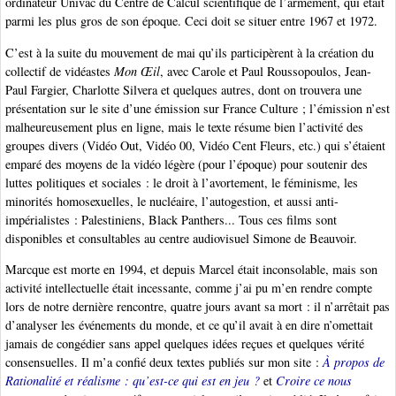
ordinateur Univac du Centre de Calcul scientifique de l’armement, qui était
parmi les plus gros de son époque. Ceci doit se situer entre 1967 et 1972.
C’est à la suite du mouvement de mai qu’ils participèrent à la création du
collectif de vidéastes
Mon Œil
, avec Carole et Paul Roussopoulos, Jean-
Paul Fargier, Charlotte Silvera et quelques autres, dont on trouvera une
présentation sur le site d’une émission sur France Culture ; l’émission n’est
malheureusement plus en ligne, mais le texte résume bien l’activité des
groupes divers (Vidéo Out, Vidéo 00, Vidéo Cent Fleurs, etc.) qui s’étaient
emparé des moyens de la vidéo légère (pour l’époque) pour soutenir des
luttes politiques et sociales : le droit à l’avortement, le féminisme, les
minorités homosexuelles, le nucléaire, l’autogestion, et aussi anti-
impérialistes : Palestiniens, Black Panthers... Tous ces films sont
disponibles et consultables au centre audiovisuel Simone de Beauvoir.
Marcque est morte en 1994, et depuis Marcel était inconsolable, mais son
activité intellectuelle était incessante, comme j’ai pu m’en rendre compte
lors de notre dernière rencontre, quatre jours avant sa mort : il n’arrêtait pas
d’analyser les événements du monde, et ce qu’il avait à en dire n’omettait
jamais de congédier sans appel quelques idées reçues et quelques vérité
consensuelles. Il m’a confié deux textes publiés sur mon site :
À propos de
Rationalité et réalisme : qu’est-ce qui est en jeu ?
et
Croire ce nous