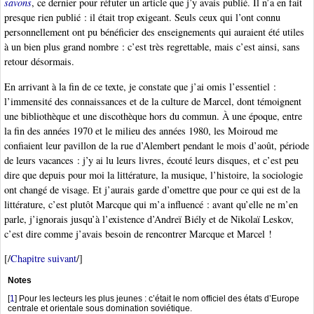
savons
, ce dernier pour réfuter un article que j’y avais publié. Il n’a en fait
presque rien publié : il était trop exigeant. Seuls ceux qui l’ont connu
personnellement ont pu bénéficier des enseignements qui auraient été utiles
à un bien plus grand nombre : c’est très regrettable, mais c’est ainsi, sans
retour désormais.
En arrivant à la fin de ce texte, je constate que j’ai omis l’essentiel :
l’immensité des connaissances et de la culture de Marcel, dont témoignent
une bibliothèque et une discothèque hors du commun. À une époque, entre
la fin des années 1970 et le milieu des années 1980, les Moiroud me
confiaient leur pavillon de la rue d’Alembert pendant le mois d’août, période
de leurs vacances : j’y ai lu leurs livres, écouté leurs disques, et c’est peu
dire que depuis pour moi la littérature, la musique, l’histoire, la sociologie
ont changé de visage. Et j’aurais garde d’omettre que pour ce qui est de la
littérature, c’est plutôt Marcque qui m’a influencé : avant qu’elle ne m’en
parle, j’ignorais jusqu’à l’existence d’Andreï Biély et de Nikolaï Leskov,
c’est dire comme j’avais besoin de rencontrer Marcque et Marcel !
[/
Chapitre suivant
/]
Notes
[
1
]
Pour les lecteurs les plus jeunes : c’était le nom officiel des états d’Europe
centrale et orientale sous domination soviétique.