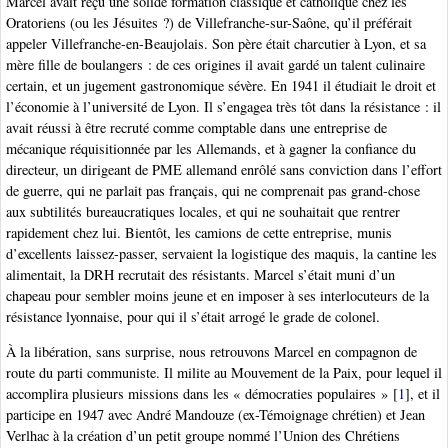
Marcel avait reçu une solide formation classique et catholique chez les
Oratoriens (ou les Jésuites ?) de Villefranche-sur-Saône, qu’il préférait
appeler Villefranche-en-Beaujolais. Son père était charcutier à Lyon, et sa
mère fille de boulangers : de ces origines il avait gardé un talent culinaire
certain, et un jugement gastronomique sévère. En 1941 il étudiait le droit et
l’économie à l’université de Lyon. Il s’engagea très tôt dans la résistance : il
avait réussi à être recruté comme comptable dans une entreprise de
mécanique réquisitionnée par les Allemands, et à gagner la confiance du
directeur, un dirigeant de PME allemand enrôlé sans conviction dans l’effort
de guerre, qui ne parlait pas français, qui ne comprenait pas grand-chose
aux subtilités bureaucratiques locales, et qui ne souhaitait que rentrer
rapidement chez lui. Bientôt, les camions de cette entreprise, munis
d’excellents laissez-passer, servaient la logistique des maquis, la cantine les
alimentait, la DRH recrutait des résistants. Marcel s’était muni d’un
chapeau pour sembler moins jeune et en imposer à ses interlocuteurs de la
résistance lyonnaise, pour qui il s’était arrogé le grade de colonel.
À la libération, sans surprise, nous retrouvons Marcel en compagnon de
route du parti communiste. Il milite au Mouvement de la Paix, pour lequel il
accomplira plusieurs missions dans les « démocraties populaires »
[
1
]
, et il
participe en 1947 avec André Mandouze (ex-Témoignage chrétien) et Jean
Verlhac à la création d’un petit groupe nommé l’Union des Chrétiens