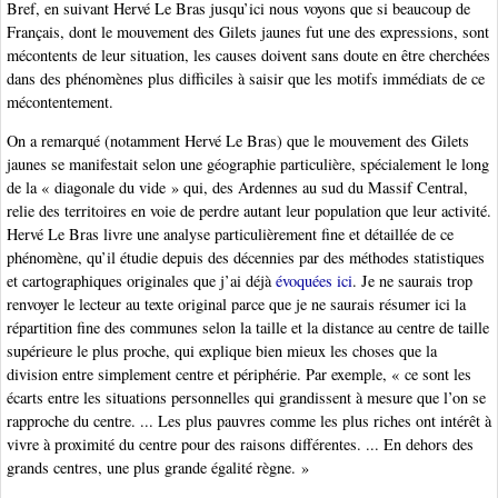
Bref, en suivant Hervé Le Bras jusqu’ici nous voyons que si beaucoup de
Français, dont le mouvement des Gilets jaunes fut une des expressions, sont
mécontents de leur situation, les causes doivent sans doute en être cherchées
dans des phénomènes plus difficiles à saisir que les motifs immédiats de ce
mécontentement.
On a remarqué (notamment Hervé Le Bras) que le mouvement des Gilets
jaunes se manifestait selon une géographie particulière, spécialement le long
de la « diagonale du vide » qui, des Ardennes au sud du Massif Central,
relie des territoires en voie de perdre autant leur population que leur activité.
Hervé Le Bras livre une analyse particulièrement fine et détaillée de ce
phénomène, qu’il étudie depuis des décennies par des méthodes statistiques
et cartographiques originales que j’ai déjà
évoquées ici
. Je ne saurais trop
renvoyer le lecteur au texte original parce que je ne saurais résumer ici la
répartition fine des communes selon la taille et la distance au centre de taille
supérieure le plus proche, qui explique bien mieux les choses que la
division entre simplement centre et périphérie. Par exemple, « ce sont les
écarts entre les situations personnelles qui grandissent à mesure que l’on se
rapproche du centre. ... Les plus pauvres comme les plus riches ont intérêt à
vivre à proximité du centre pour des raisons différentes. ... En dehors des
grands centres, une plus grande égalité règne. »