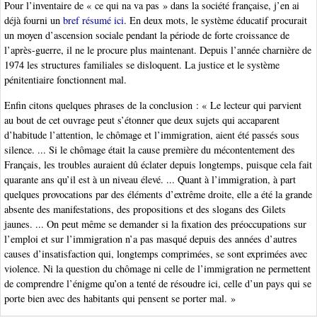
Pour l’inventaire de « ce qui na va pas » dans la société française, j’en ai
déjà fourni un
bref résumé ici
. En deux mots, le système éducatif procurait
un moyen d’ascension sociale pendant la période de forte croissance de
l’après-guerre, il ne le procure plus maintenant. Depuis l’année charnière de
1974 les structures familiales se disloquent. La justice et le système
pénitentiaire fonctionnent mal.
Enfin citons quelques phrases de la conclusion : « Le lecteur qui parvient
au bout de cet ouvrage peut s’étonner que deux sujets qui accaparent
d’habitude l’attention, le chômage et l’immigration, aient été passés sous
silence. ... Si le chômage était la cause première du mécontentement des
Français, les troubles auraient dû éclater depuis longtemps, puisque cela fait
quarante ans qu’il est à un niveau élevé. ... Quant à l’immigration, à part
quelques provocations par des éléments d’extrême droite, elle a été la grande
absente des manifestations, des propositions et des slogans des Gilets
jaunes. ... On peut même se demander si la fixation des préoccupations sur
l’emploi et sur l’immigration n’a pas masqué depuis des années d’autres
causes d’insatisfaction qui, longtemps comprimées, se sont exprimées avec
violence. Ni la question du chômage ni celle de l’immigration ne permettent
de comprendre l’énigme qu’on a tenté de résoudre ici, celle d’un pays qui se
porte bien avec des habitants qui pensent se porter mal. »