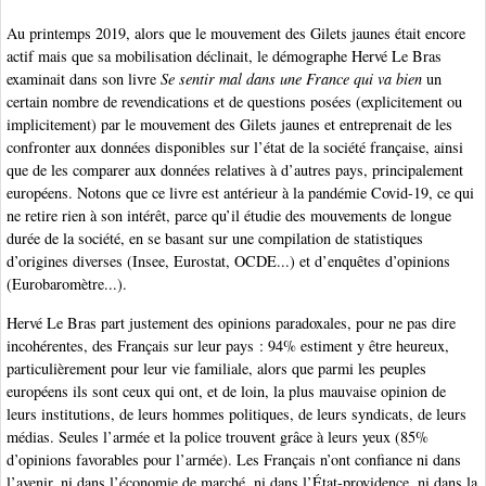
Au printemps 2019, alors que le mouvement des Gilets jaunes était encore
actif mais que sa mobilisation déclinait, le démographe Hervé Le Bras
examinait dans son livre
Se sentir mal dans une France qui va bien
un
certain nombre de revendications et de questions posées (explicitement ou
implicitement) par le mouvement des Gilets jaunes et entreprenait de les
confronter aux données disponibles sur l’état de la société française, ainsi
que de les comparer aux données relatives à d’autres pays, principalement
européens. Notons que ce livre est antérieur à la pandémie Covid-19, ce qui
ne retire rien à son intérêt, parce qu’il étudie des mouvements de longue
durée de la société, en se basant sur une compilation de statistiques
d’origines diverses (Insee, Eurostat, OCDE...) et d’enquêtes d’opinions
(Eurobaromètre...).
Hervé Le Bras part justement des opinions paradoxales, pour ne pas dire
incohérentes, des Français sur leur pays : 94% estiment y être heureux,
particulièrement pour leur vie familiale, alors que parmi les peuples
européens ils sont ceux qui ont, et de loin, la plus mauvaise opinion de
leurs institutions, de leurs hommes politiques, de leurs syndicats, de leurs
médias. Seules l’armée et la police trouvent grâce à leurs yeux (85%
d’opinions favorables pour l’armée). Les Français n’ont confiance ni dans
l’avenir, ni dans l’économie de marché, ni dans l’État-providence, ni dans la