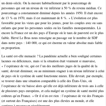
un demi-siècle. On la mesure habituellement par le pourcentage de
personnes qui ont un niveau de vie inférieur à 50 % du revenu médian. Ce
pourcentage a constamment diminué depuis les années 1950. Il était encore
de 13 % en 1970, mais il est maintenant de 8 %. » L’évolution est plus
favorable pour les vieux que pour les jeunes, pour les couples avec ou sans
enfants que pour les personnes seules ou les familles monoparentales. Là
encore la France est un des pays d’Europe où le taux de pauvreté est le plus
faible. Hervé Le Bras nous renseigne au passage sur le nombre de SDF
dans notre pays : 140 000, ce qui est énorme en valeur absolue mais faible
en proportion.
La santé est-elle menacée ? La pandémie actuelle a bien souligné certaines
lacunes ou déficiences, mais si la situation était vraiment si mauvaise,
« l’espérance de vie, qui est l’un des meilleurs juges de la qualité de la
santé, devrait diminuer, ou au minimum stagner à un niveau inférieur à celui
de pays où le système de santé fonctionne mieux. Elle devrait, par exemple,
se trouver dans une situation comparable à celle des États-Unis, où
l’espérance de vie baisse alors qu’elle est déjà inférieure de trois ans à celle
de plusieurs pays européens, et cela malgré un système de santé moitié plus
coûteux qu’en France. » Or il n’en est rien : l’espérance de vie des Français
(et surtout des Françaises) est une des plus élevées au monde, et elle
continue à progresser régulièrement.