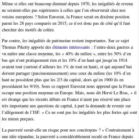
Même si elles ont beaucoup diminué depuis 1970, les inégalités de revenu
ne seraient-elles pas supérieures à celles que l’on observerait chez nos
voisins européens ? Selon Eurostat, la France serait en dixième position
parmi les 28 pays comparés en 2015, ce n’est donc pas de côté qu’il faut
chercher des motifs de colère.
Par contre, les inégalités de patrimoine restent importantes. Sur ce sujet
Thomas Piketty apporte des
éléments intéressants
: l’entre-deux guerres a
vu naître une classe moyenne, les « 40% du milieu », entre les 50% d’en
bas qui n’ont pratiquement rien et les 10% d’en haut qui jusqu’en 1914
avaient tout (surtout d’ailleurs les 1% de tout en haut), et qui aujourd’hui
doivent partager (parcimonieusement) avec ceux du milieu (les 10% d’en
haut ne possèdent plus que les 2/3 du capital, alors qu’en 1900 ils en
possédaient les 9/10). Sous ce rapport Eurostat nous apprend que la France
occupe une position moyenne en Europe. Mais, nous dit Hervé Le Bras, « il
est étrange que les récents débats en France n’aient pas réservé une place
très importante aux questions de capital, à part la demande de revenir sur
l’allègement de l’ISF. » Ce ne sont pas les inégalités les plus fortes qui sont
les mieux perçues.
La pauvreté serait-elle un risque pour nos concitoyens ? « Contrairement à
une idée répandue, la pauvreté a considérablement reculé en France depuis