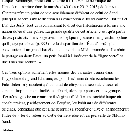
Jacques Schlanger, professeur émérite à l’Université hébraïque de
Jérusalem, exprime dans le numéro 140 (hiver 2012-2013) de la revue
Commentaire
un point de vue sensiblement différent de celui de Sand,
puisqu’il adhère sans restriction à la conception d’Israël comme État juif et
État des Juifs, tout en reconnaissant le droit des Palestiniens à former une
nation dotée d’une patrie. La grande qualité de cet article, c’est qu’à partir
de ces postulats il envisage avec une logique rigoureuse les grandes options
qu’il juge possibles (p. 993) : « la disparition de l’État d’Israël ; la
constitution d’un grand Israël qui s’étend de la Méditerrannée au Jourdain ;
le partage en deux États, un petit Israël à l’intérieur de la “ligne verte” et
une Palestine réduite. »
Ces trois options admettent elles-mêmes des variantes : ainsi dans
l’hypothèse du grand État unique, pour l’extrême-droite israélienne les
Palestiniens n’y auraient qu’un statut de citoyens de seconde classe, et
seraient implicitement incités au départ, alors que pour certains groupes
d’extrême-gauche au contraire il s’agirait d’édifier une société laïque où
cohabiteraient, pacifiquement on l’espère, les habitants de différentes
origines, cependant que cet État perdrait sa spécificité juive et abandonnerait
l’idée de « loi du retour ». Cette dernière idée est un peu celle de Shlomo
Sand.
Notes