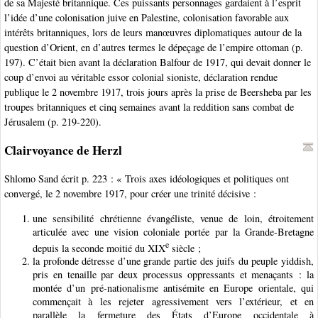
de sa Majesté britannique. Ces puissants personnages gardaient à l’esprit
l’idée d’une colonisation juive en Palestine, colonisation favorable aux
intérêts britanniques, lors de leurs manœuvres diplomatiques autour de la
question d’Orient, en d’autres termes le dépeçage de l’empire ottoman (p.
197). C’était bien avant la déclaration Balfour de 1917, qui devait donner le
coup d’envoi au véritable essor colonial sioniste, déclaration rendue
publique le 2 novembre 1917, trois jours après la prise de Beersheba par les
troupes britanniques et cinq semaines avant la reddition sans combat de
Jérusalem (p. 219-220).
Clairvoyance de Herzl
Shlomo Sand écrit p. 223 : « Trois axes idéologiques et politiques ont
convergé, le 2 novembre 1917, pour créer une trinité décisive :
une sensibilité chrétienne évangéliste, venue de loin, étroitement
articulée avec une vision coloniale portée par la Grande-Bretagne
e
depuis la seconde moitié du XIX
siècle ;
la profonde détresse d’une grande partie des juifs du peuple yiddish,
pris en tenaille par deux processus oppressants et menaçants : la
montée d’un pré-nationalisme antisémite en Europe orientale, qui
commençait à les rejeter agressivement vers l’extérieur, et en
parallèle la fermeture des États d’Europe occidentale à