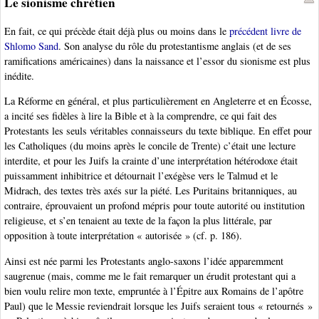
Le sionisme chrétien
En fait, ce qui précède était déjà plus ou moins dans le
précédent livre de
Shlomo Sand
. Son analyse du rôle du protestantisme anglais (et de ses
ramifications américaines) dans la naissance et l’essor du sionisme est plus
inédite.
La Réforme en général, et plus particulièrement en Angleterre et en Écosse,
a incité ses fidèles à lire la Bible et à la comprendre, ce qui fait des
Protestants les seuls véritables connaisseurs du texte biblique. En effet pour
les Catholiques (du moins après le concile de Trente) c’était une lecture
interdite, et pour les Juifs la crainte d’une interprétation hétérodoxe était
puissamment inhibitrice et détournait l’exégèse vers le Talmud et le
Midrach, des textes très axés sur la piété. Les Puritains britanniques, au
contraire, éprouvaient un profond mépris pour toute autorité ou institution
religieuse, et s’en tenaient au texte de la façon la plus littérale, par
opposition à toute interprétation « autorisée » (cf. p. 186).
Ainsi est née parmi les Protestants anglo-saxons l’idée apparemment
saugrenue (mais, comme me le fait remarquer un érudit protestant qui a
bien voulu relire mon texte, empruntée à l’Épitre aux Romains de l’apôtre
Paul) que le Messie reviendrait lorsque les Juifs seraient tous « retournés »