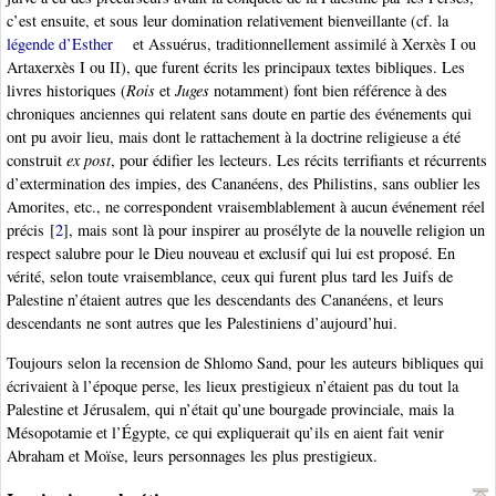
c’est ensuite, et sous leur domination relativement bienveillante (cf. la
légende d’Esther
et Assuérus, traditionnellement assimilé à Xerxès I ou
Artaxerxès I ou II), que furent écrits les principaux textes bibliques. Les
livres historiques (
Rois
et
Juges
notamment) font bien référence à des
chroniques anciennes qui relatent sans doute en partie des événements qui
ont pu avoir lieu, mais dont le rattachement à la doctrine religieuse a été
construit
ex post
, pour édifier les lecteurs. Les récits terrifiants et récurrents
d’extermination des impies, des Cananéens, des Philistins, sans oublier les
Amorites, etc., ne correspondent vraisemblablement à aucun événement réel
précis
[
2
]
, mais sont là pour inspirer au prosélyte de la nouvelle religion un
respect salubre pour le Dieu nouveau et exclusif qui lui est proposé. En
vérité, selon toute vraisemblance, ceux qui furent plus tard les Juifs de
Palestine n’étaient autres que les descendants des Cananéens, et leurs
descendants ne sont autres que les Palestiniens d’aujourd’hui.
Toujours selon la recension de Shlomo Sand, pour les auteurs bibliques qui
écrivaient à l’époque perse, les lieux prestigieux n’étaient pas du tout la
Palestine et Jérusalem, qui n’était qu’une bourgade provinciale, mais la
Mésopotamie et l’Égypte, ce qui expliquerait qu’ils en aient fait venir
Abraham et Moïse, leurs personnages les plus prestigieux.