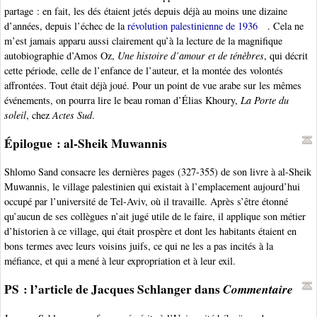
partage : en fait, les dés étaient jetés depuis déjà au moins une dizaine
d’années, depuis l’échec de la
révolution palestinienne de 1936
. Cela ne
m’est jamais apparu aussi clairement qu’à la lecture de la magnifique
autobiographie d’Amos Oz,
Une histoire d’amour et de ténèbres
, qui décrit
cette période, celle de l’enfance de l’auteur, et la montée des volontés
affrontées. Tout était déjà joué. Pour un point de vue arabe sur les mêmes
événements, on pourra lire le beau roman d’Élias Khoury,
La Porte du
soleil
, chez
Actes Sud
.
Épilogue : al-Sheik Muwannis
Shlomo Sand consacre les dernières pages (327-355) de son livre à al-Sheik
Muwannis, le village palestinien qui existait à l’emplacement aujourd’hui
occupé par l’université de Tel-Aviv, où il travaille. Après s’être étonné
qu’aucun de ses collègues n’ait jugé utile de le faire, il applique son métier
d’historien à ce village, qui était prospère et dont les habitants étaient en
bons termes avec leurs voisins juifs, ce qui ne les a pas incités à la
méfiance, et qui a mené à leur expropriation et à leur exil.
PS : l’article de Jacques Schlanger dans
Commentaire