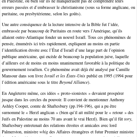
en Palestine, où bien sûr ils ne manqueraient pas de comprendre leurs
erreurs passées et d’embrasser le christianisme (sous sa forme anglicane, ou
puritaine, ou presbytérienne, selon les goûts).
Une autre conséquence de la lecture intensive de la Bible fut l’idée,
embrassée par beaucoup de Puritains en route vers l’Amérique, qu’ils
allaient outre-Atlantique fonder un nouvel Israël. Tous ces phénomènes de
pensée, énumérés ici très rapidement, expliquent au moins en partie
l’identification étroite avec l’État d’Israël d’une large part de l’opinion
publique américaine, qui excède de beaucoup la population juive, laquelle
d’ailleurs est de moins en moins unanimement favorable à la politique du
gouvernement israélien. Ce phénomène avait déjà été analysé par Camille
Mansour dans son livre
Israël et les États-Unis
publié en 1995 (1994 pour
l’édition américaine sous le titre
Beyond Alliance
).
En Angleterre même, ces idées « proto-sionistes » devaient prospérer
jusque dans les cercles du pouvoir. Il convient de mentionner Anthony
Ashley Cooper, comte de Shaftesbury (pp.194-196), qui a pu être
surnommé le « Herzl anglican » (bien qu’il ait milité pour le « retour » des
Juifs en Palestine au moins 70 ans avant le vrai Herzl). Bien qu’il fût
tory
,
Shaftesbury entretenait des relations étroites et amicales avec lord
Palmerston, ministre
whig
des Affaires étrangères et futur Premier ministre