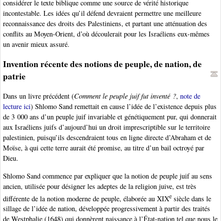
considérer le texte biblique comme une source de vérité historique
incontestable. Les idées qu’il défend devraient permettre une meilleure
reconnaissance des droits des Palestiniens, et partant une atténuation des
conflits au Moyen-Orient, d’où découlerait pour les Israéliens eux-mêmes
un avenir mieux assuré.
Invention récente des notions de peuple, de nation, de
patrie
Dans un livre précédent (
Comment le peuple juif fut inventé ?
,
note de
lecture ici
) Shlomo Sand remettait en cause l’idée de l’existence depuis plus
de 3 000 ans d’un peuple juif invariable et génétiquement pur, qui donnerait
aux Israéliens juifs d’aujourd’hui un droit imprescriptible sur le territoire
palestinien, puisqu’ils descendraient tous en ligne directe d’Abraham et de
Moïse, à qui cette terre aurait été promise, au titre d’un bail octroyé par
Dieu.
Shlomo Sand commence par expliquer que la notion de peuple juif au sens
ancien, utilisée pour désigner les adeptes de la religion juive, est très
e
différente de la notion moderne de peuple, élaborée au XIX
siècle dans le
sillage de l’idée de nation, développée progressivement à partir des traités
de Westphalie (1648) qui donnèrent naissance à l’État-nation tel que nous le