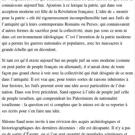
connaissons aujourd’hui. Ajoutons à ce lexique la patrie, qui dans son
acception moderne est fille de la Révolution française. L’idée de « mourir
pour la patrie » eût été rigoureusement incompréhensible tant aux Juifs de
l’antiquité qu’à leurs contemporains Romains ou Perses, qui connaissaient
d’autres formes de sacrifice pour la collectivité, mais pas sous ce nom ni
dans cet environnement idéologique. C’est l’invention de la patrie moderne
qui a permis les guerres nationales et populaires, avec les massacres à
grande échelle qui en découlent.
Si tant est qu’il existe aujourd’hui un peuple juif au sens moderne (comme
on peut parler de peuple français ou allemand), il n’aurait donc de toute
façon pas grand chose à voir avec la collectivité qui était désignée de ce nom
dans l’antiquité. Il est vrai que, pour toutes sortes de raisons inhérentes à
leur histoire, les Juifs peuvent avoir une idée assez particulière de l’état-
nation. Dans son livre précédent, Sand oppose à l’idée de peuple juif celle
de peuple israélien, qui comprendrait les Palestiniens de nationalité
israélienne : la question est si complexe que le mieux est de se reporter à
ses écrits pour s’en faire une idée.
Shlomo Sand nous invite à une révision des acquis archéologiques et
historiographiques des dernières décennies : elle est décapante. Il n’y a pas
eu de sortie d’Égypte, ou si l’on veut quantité de peuplades sémitiques et