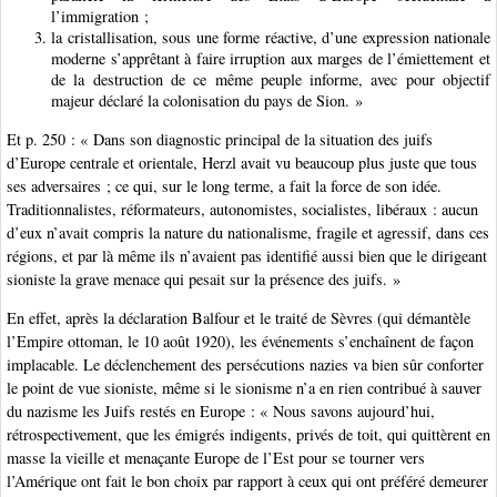
l’immigration ;
la cristallisation, sous une forme réactive, d’une expression nationale
moderne s’apprêtant à faire irruption aux marges de l’émiettement et
de la destruction de ce même peuple informe, avec pour objectif
majeur déclaré la colonisation du pays de Sion. »
Et p. 250 : « Dans son diagnostic principal de la situation des juifs
d’Europe centrale et orientale, Herzl avait vu beaucoup plus juste que tous
ses adversaires ; ce qui, sur le long terme, a fait la force de son idée.
Traditionnalistes, réformateurs, autonomistes, socialistes, libéraux : aucun
d’eux n’avait compris la nature du nationalisme, fragile et agressif, dans ces
régions, et par là même ils n’avaient pas identifié aussi bien que le dirigeant
sioniste la grave menace qui pesait sur la présence des juifs. »
En effet, après la déclaration Balfour et le traité de Sèvres (qui démantèle
l’Empire ottoman, le 10 août 1920), les événements s’enchaînent de façon
implacable. Le déclenchement des persécutions nazies va bien sûr conforter
le point de vue sioniste, même si le sionisme n’a en rien contribué à sauver
du nazisme les Juifs restés en Europe : « Nous savons aujourd’hui,
rétrospectivement, que les émigrés indigents, privés de toit, qui quittèrent en
masse la vieille et menaçante Europe de l’Est pour se tourner vers
l’Amérique ont fait le bon choix par rapport à ceux qui ont préféré demeurer