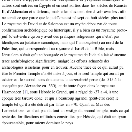
autres sont entrées en Égypte et en sont sorties dans les siècles de Ramsès
II, d’Akhenaton et ultérieurs, mais elles n’avaient rien à voir avec les Juifs,
ne serait-ce que parce que le judaïsme est né sept ou huit siècles plus tard.
Le royaume de David et de Salomon est un mythe dépourvu de toute
confirmation archéologique ou historique, il y a bien eu un royaume proto-
juif (c’est-à-dire qu’on y avait des pratiques religieuses qui n’était pas
identiques au judaïsme canonique, mais qui l’annonçaient) au nord de la
Palestine, qui correspondrait au royaume d’Israël de la Bible, mais
Jérusalem n’était qu’une bourgade et le royaume de Juda n’a laissé aucune
trace archéologique significative, malgré les efforts acharnés des
archéologues israéliens pour en trouver. Aucune trace de ce qui aurait pu
être le Premier Temple n’a été mise à jour, et le seul temple qui aurait pu
exister est le second, sans doute sous la suzeraineté perse (de -515 à la
conquête par Alexandre en -330), et de toute façon dans le royaume
Hasmonéen
[
1
]
, sous Hérode le Grand, qui a régné de -37 à -4, à une
époque très tardive donc, et qui a beaucoup agrandi (peut-être créé) le
temple tel qu’il a été détruit par Titus en +70. Quant au Mur des
Lamentations, ce n’est pas du tout un vestige du second temple, mais ce qui
reste des fortifications militaires construites par Hérode, qui était un tyran
épouvantable, pour mieux dominer le pays.