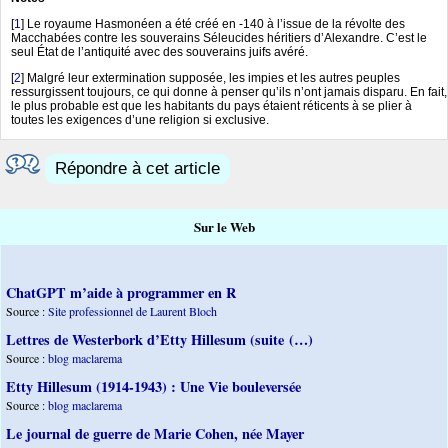
[
1
]
Le royaume Hasmonéen a été créé en -140 à l’issue de la révolte des
Macchabées contre les souverains Séleucides héritiers d’Alexandre. C’est le
seul État de l’antiquité avec des souverains juifs avéré.
[
2
]
Malgré leur extermination supposée, les impies et les autres peuples
ressurgissent toujours, ce qui donne à penser qu’ils n’ont jamais disparu. En fait,
le plus probable est que les habitants du pays étaient réticents à se plier à
toutes les exigences d’une religion si exclusive.
Répondre à cet article
Sur le Web
ChatGPT m’aide à programmer en R
Source :
Site professionnel de Laurent Bloch
Lettres de Westerbork d’Etty Hillesum (suite (…)
Source :
blog maclarema
Etty Hillesum (1914-1943) : Une Vie bouleversée
Source :
blog maclarema
Le journal de guerre de Marie Cohen, née Mayer