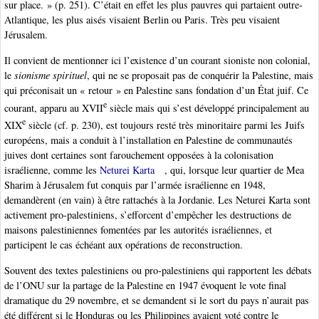
sur place. » (p. 251). C’était en effet les plus pauvres qui partaient outre-
Atlantique, les plus aisés visaient Berlin ou Paris. Très peu visaient
Jérusalem.
Il convient de mentionner ici l’existence d’un courant sioniste non colonial,
le
sionisme spirituel
, qui ne se proposait pas de conquérir la Palestine, mais
qui préconisait un « retour » en Palestine sans fondation d’un État juif. Ce
e
courant, apparu au XVII
siècle mais qui s’est développé principalement au
e
XIX
siècle (cf. p. 230), est toujours resté très minoritaire parmi les Juifs
européens, mais a conduit à l’installation en Palestine de communautés
juives dont certaines sont farouchement opposées à la colonisation
israélienne, comme les
Neturei Karta
, qui, lorsque leur quartier de Mea
Sharim à Jérusalem fut conquis par l’armée israélienne en 1948,
demandèrent (en vain) à être rattachés à la Jordanie. Les Neturei Karta sont
activement pro-palestiniens, s’efforcent d’empêcher les destructions de
maisons palestiniennes fomentées par les autorités israéliennes, et
participent le cas échéant aux opérations de reconstruction.
Souvent des textes palestiniens ou pro-palestiniens qui rapportent les débats
de l’ONU sur la partage de la Palestine en 1947 évoquent le vote final
dramatique du 29 novembre, et se demandent si le sort du pays n’aurait pas
été différent si le Honduras ou les Philippines avaient voté contre le