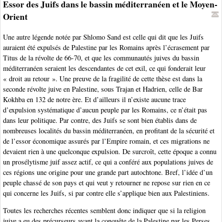
Essor des Juifs dans le bassin méditerranéen et le Moyen-
Orient
Une autre légende notée par Shlomo Sand est celle qui dit que les Juifs
auraient été expulsés de Palestine par les Romains après l’écrasement par
Titus de la révolte de 66-70, et que les communautés juives du bassin
méditerranéen seraient les descendantes de cet exil, ce qui fonderait leur
« droit au retour ». Une preuve de la fragilité de cette thèse est dans la
seconde révolte juive en Palestine, sous Trajan et Hadrien, celle de Bar
Kokhba en 132 de notre ère. Et d’ailleurs il n’existe aucune trace
d’expulsion systématique d’aucun peuple par les Romains, ce n’était pas
dans leur politique. Par contre, des Juifs se sont bien établis dans de
nombreuses localités du bassin méditerranéen, en profitant de la sécurité et
de l’essor économique assurés par l’Empire romain, et ces migrations ne
devaient rien à une quelconque expulsion. De surcroît, cette époque a connu
un prosélytisme juif assez actif, ce qui a conféré aux populations juives de
ces régions une origine pour une grande part autochtone. Bref, l’idée d’un
peuple chassé de son pays et qui veut y retourner ne repose sur rien en ce
qui concerne les Juifs, si par contre elle s’applique bien aux Palestiniens.
Toutes les recherches récentes semblent donc indiquer que si la religion
juive a eu des précurseurs avant la conquête de la Palestine par les Perses,