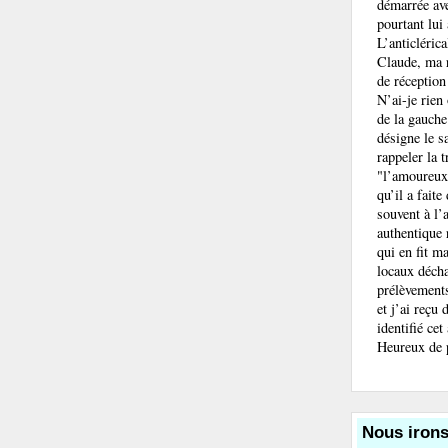
démarrée ave
pourtant lui
L’anticléric
Claude, ma r
de réception
N’ai-je rien
de la gauche
désigne le s
rappeler la 
"l’amoureux
qu’il a fait
souvent à l’
authentique 
qui en fit m
locaux décha
prélèvements
et j’ai reçu
identifié cet
Heureux de p
Nous irons