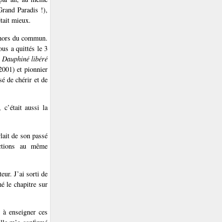
Grand Paradis !),
tait mieux.
 hors du commun.
us a quittés le 3
e
Dauphiné libéré
2001) et pionnier
é de chérir et de
c’était aussi la
lait de son passé
actions au même
ur. J’ai sorti de
é le chapitre sur
e à enseigner ces