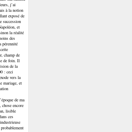
eurs, j’ai
is à la notion
illant exposé de
de succession
Napoléon, et
inon la réalité
moins des
a pérennité
cette
ger, champ de
 de foin. Il
ision de la
0 : ceci
exode vers la
e mariage, et
ation
l’époque de ma
n, chose encore
n, lisible
dans ces
 industrieuse
e probablement