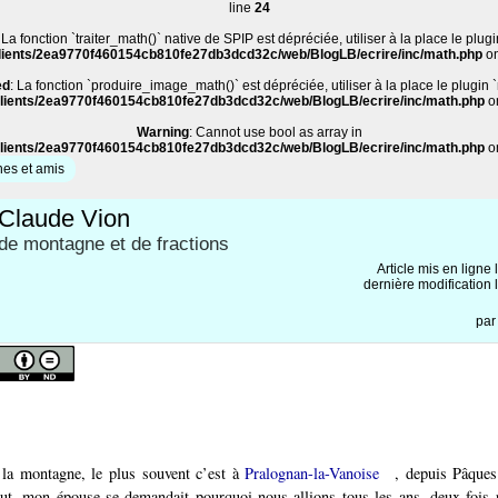
line
24
: La fonction `traiter_math()` native de SPIP est dépréciée, utiliser à la place le plug
lients/2ea9770f460154cb810fe27db3dcd32c/web/BlogLB/ecrire/inc/math.php
on
ed
: La fonction `produire_image_math()` est dépréciée, utiliser à la place le plugin 
lients/2ea9770f460154cb810fe27db3dcd32c/web/BlogLB/ecrire/inc/math.php
o
Warning
: Cannot use bool as array in
lients/2ea9770f460154cb810fe27db3dcd32c/web/BlogLB/ecrire/inc/math.php
o
es et amis
Claude Vion
 de montagne et de fractions
Article mis en ligne 
dernière modification 
pa
 la montagne, le plus souvent c’est à
Pralognan-la-Vanoise
, depuis Pâques
ut, mon épouse se demandait pourquoi nous allions tous les ans, deux fois