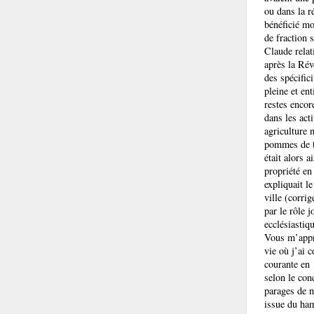
ou dans la r
bénéficié mo
de fraction 
Claude relat
après la Rév
des spécific
pleine et en
restes encor
dans les act
agriculture 
pommes de te
était alors 
propriété en
expliquait l
ville (corri
par le rôle 
ecclésiastiq
Vous m’appr
vie où j’ai 
courante en 
selon le con
parages de n
issue du ham