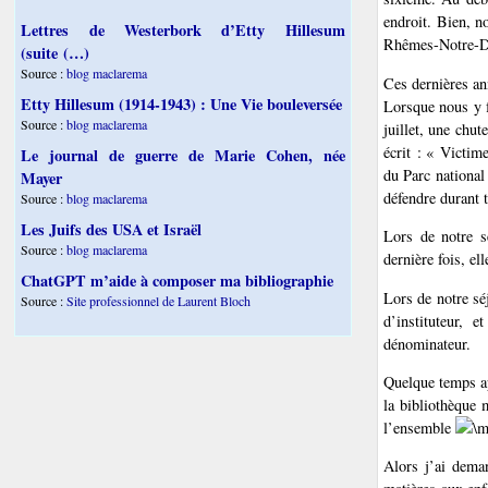
endroit. Bien, n
Lettres de Westerbork d’Etty Hillesum
Rhêmes-Notre-Dam
(suite (…)
Source :
blog maclarema
Ces dernières a
Etty Hillesum (1914-1943) : Une Vie bouleversée
Lorsque nous y f
Source :
blog maclarema
juillet, une chu
écrit : « Victim
Le journal de guerre de Marie Cohen, née
du Parc national
Mayer
défendre durant t
Source :
blog maclarema
Les Juifs des USA et Israël
Lors de notre s
Source :
blog maclarema
dernière fois, el
ChatGPT m’aide à composer ma bibliographie
Lors de notre sé
Source :
Site professionnel de Laurent Bloch
d’instituteur,
dénominateur.
Quelque temps ap
la bibliothèque 
l’ensemble
Alors j’ai deman