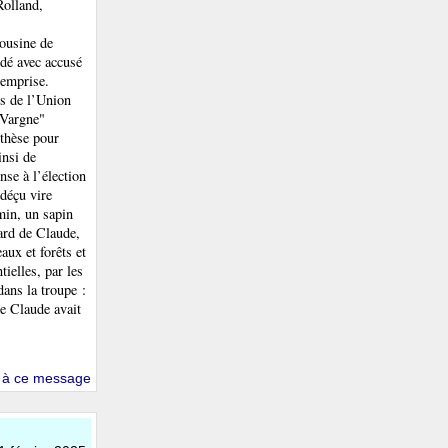
Rolland,
cousine de
ndé avec accusé
 emprise.
es de l’Union
"Vargne"
nthèse pour
insi de
se à l’élection
 déçu vire
min, un sapin
gard de Claude,
aux et forêts et
tielles, par les
dans la troupe :
le Claude avait
 à ce message