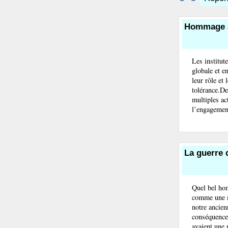
Hommage a
Les institut
globale et e
leur rôle et
tolérance.De
multiples a
l’engagement
La guerre d
Quel bel hom
comme une m
notre ancien
conséquence 
avaient une 