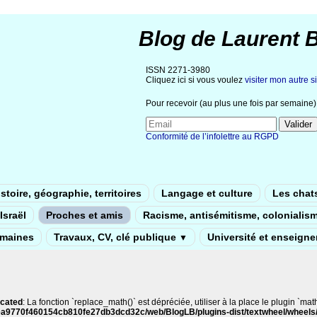
Blog de Laurent 
ISSN 2271-3980
Cliquez ici si vous voulez
visiter mon autre si
Pour recevoir (au plus une fois par semaine) 
Conformité de l’infolettre au RGPD
stoire, géographie, territoires
Langage et culture
Les chat
Israël
Proches et amis
Racisme, antisémitisme, colonialis
umaines
Travaux, CV, clé publique
Université et enseign
▼
cated
: La fonction `replace_math()` est dépréciée, utiliser à la place le plugin `math
ea9770f460154cb810fe27db3dcd32c/web/BlogLB/plugins-dist/textwheel/wheels/