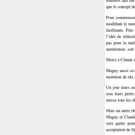
matières aux enf
que le concept de 
Pour commencer, 
modifiant le num
facilitante. Pui
l’idée de réduct
pas pour la mult
numérateur, soit
Merci à Claude d
Maguy aussi avai
moniteur de ski,
Un jour leurs en
avec leurs petit
messe tous les di
Mais un autre obs
Maguy et Claude 
sera quitte pou
acceptation de S