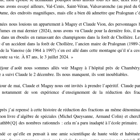
ous avons essayé ailleurs, Val-Cenis, Saint-Véran, Valsavarenche (au pied du 
e, des endroits magnifiques, mais elle a bien dû admettre que Pralognan c’é
nnées nous louions un appartement à Maguy et Claude Vion, des personnages
umes en mai dernier (2024), nous avons vu Claude pour la dernière fois, il no
te dans un éboulis en ramassant des champignons dans la forêt de Chollière. L
e d’un accident dans la forêt de Chollière, l’ancien maire de Pralognan (1989-
 de la Vanoise (de 1964 à 1997) s’en est allé dans cette montagne qu’il n’a cess
oute sa vie. À 87 ans, le 3 juillet 2024. »
éjour d’août nous sommes allés voir Maguy à l’hôpital près de Chambéry, 
le a suivi Claude le 2 décembre. Ils nous manquent, ils sont inoubliables.
jour de mai, Claude et Maguy nous ont invités à prendre l’apéritif. Claude par
 et notamment de son expérience d’enseignement de la réduction des fr
rès j’ai repensé à cette histoire de réduction des fractions au même dénominate
mon livre d’algèbre de spéciales (Michel Queysanne, Armand Colin) et cherch
des nombres rationnels : cela m’a paru inadapté à l’école primaire.
dé ce qu’elle en pensait à une amie scientifique de haute volée et habitué