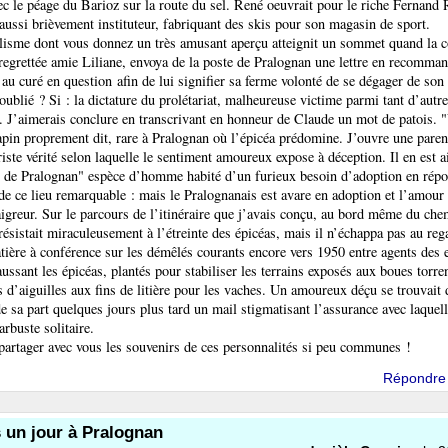
c le péage du Barioz sur la route du sel. René oeuvrait pour le riche Fernand 
 aussi brièvement instituteur, fabriquant des skis pour son magasin de sport.
alisme dont vous donnez un très amusant aperçu atteignit un sommet quand la 
egrettée amie Liliane, envoya de la poste de Pralognan une lettre en recomma
 au curé en question afin de lui signifier sa ferme volonté de se dégager de son
 oublié ? Si : la dictature du prolétariat, malheureuse victime parmi tant d’autr
. J’aimerais conclure en transcrivant en honneur de Claude un mot de patois. 
apin proprement dit, rare à Pralognan où l’épicéa prédomine. J’ouvre une pare
triste vérité selon laquelle le sentiment amoureux expose à déception. Il en est a
 de Pralognan" espèce d’homme habité d’un furieux besoin d’adoption en répon
e de ce lieu remarquable : mais le Pralognanais est avare en adoption et l’amour
aigreur. Sur le parcours de l’itinéraire que j’avais conçu, au bord même du che
résistait miraculeusement à l’étreinte des épicéas, mais il n’échappa pas au re
atière à conférence sur les démêlés courants encore vers 1950 entre agents des e
ussant les épicéas, plantés pour stabiliser les terrains exposés aux boues torren
 d’aiguilles aux fins de litière pour les vaches. Un amoureux déçu se trouvait 
 de sa part quelques jours plus tard un mail stigmatisant l’assurance avec laquel
 arbuste solitaire.
artager avec vous les souvenirs de ces personnalités si peu communes !
Répondre
 un jour à Pralognan