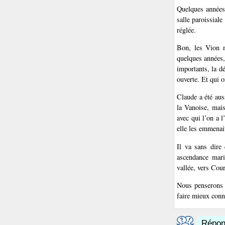
Quelques années 
salle paroissiale
réglée.
Bon, les Vion n’
quelques années, 
importants, la d
ouverte. Et qui o
Claude a été auss
la Vanoise, mais
avec qui l’on a l
elle les emmenai
Il va sans dire
ascendance marit
vallée, vers Cou
Nous penserons 
faire mieux conna
Répond