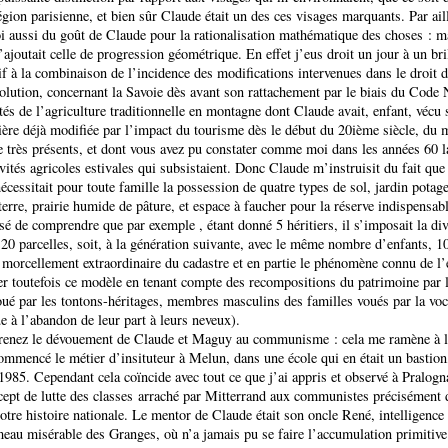
égion parisienne, et bien sûr Claude était un des ces visages marquants. Par aill
i aussi du goût de Claude pour la rationalisation mathématique des choses : ma
s’ajoutait celle de progression géométrique. En effet j’eus droit un jour à un br
if à la combinaison de l’incidence des modifications intervenues dans le droit 
olution, concernant la Savoie dès avant son rattachement par le biais du Code 
ités de l’agriculture traditionnelle en montagne dont Claude avait, enfant, vécu s
tière déjà modifiée par l’impact du tourisme dès le début du 20ième siècle, du 
e très présents, et dont vous avez pu constater comme moi dans les années 60 l
ivités agricoles estivales qui subsistaient. Donc Claude m’instruisit du fait que 
nécessitait pour toute famille la possession de quatre types de sol, jardin pota
rre, prairie humide de pâture, et espace à faucher pour la réserve indispensable
aisé de comprendre que par exemple , étant donné 5 héritiers, il s’imposait la div
 20 parcelles, soit, à la génération suivante, avec le même nombre d’enfants, 10
e morcellement extraordinaire du cadastre et en partie le phénomène connu de l’
ger toutefois ce modèle en tenant compte des recompositions du patrimoine par l
joué par les tontons-héritages, membres masculins des familles voués par la voc
ue à l’abandon de leur part à leurs neveux).
enez le dévouement de Claude et Maguy au communisme : cela me ramène à 
commencé le métier d’insituteur à Melun, dans une école qui en était un bastio
1985. Cependant cela coïncide avec tout ce que j’ai appris et observé à Pralogna
cept de lutte des classes arraché par Mitterrand aux communistes précisément 
otre histoire nationale. Le mentor de Claude était son oncle René, intelligence
eau misérable des Granges, où n’a jamais pu se faire l’accumulation primitiv