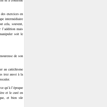
Elle m’a confirmé
 des exercices en
ape intermédiaire
ut cela, souvent,
r l’addition mais
manipuler soit le
 amoureuse de son
ter au catéchisme
s irez aussi à la
reculer.
arce qu’à l’époque
ère et le curé en
que, et bien sûr