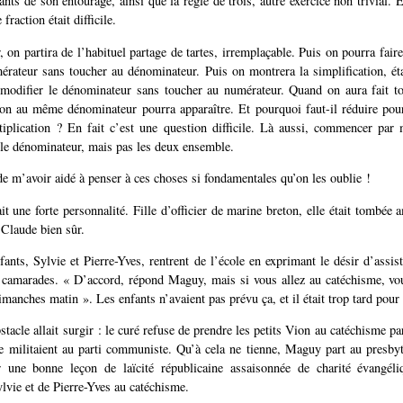
ants de son entourage, ainsi que la règle de trois, autre exercice non trivial. 
fraction était difficile.
on partira de l’habituel partage de tartes, irremplaçable. Puis on pourra faire
érateur sans toucher au dénominateur. Puis on montrera la simplification, ét
s modifier le dénominateur sans toucher au numérateur. Quand on aura fait to
ion au même dénominateur pourra apparaître. Et pourquoi faut-il réduire pou
iplication ? En fait c’est une question difficile. Là aussi, commencer par 
 le dénominateur, mais pas les deux ensemble.
e m’avoir aidé à penser à ces choses si fondamentales qu’on les oublie !
t une forte personnalité. Fille d’officier de marine breton, elle était tombée
 Claude bien sûr.
fants, Sylvie et Pierre-Yves, rentrent de l’école en exprimant le désir d’assis
s camarades. « D’accord, répond Maguy, mais si vous allez au catéchisme, vou
manches matin ». Les enfants n’avaient pas prévu ça, et il était trop tard pour 
tacle allait surgir : le curé refuse de prendre les petits Vion au catéchisme p
militaient au parti communiste. Qu’à cela ne tienne, Maguy part au presbyt
r une bonne leçon de laïcité républicaine assaisonnée de charité évangéli
ylvie et de Pierre-Yves au catéchisme.