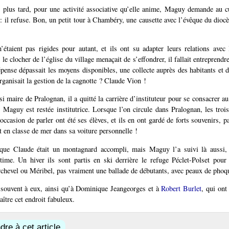
plus tard, pour une activité associative qu’elle anime, Maguy demande au c
 : il refuse. Bon, un petit tour à Chambéry, une causette avec l’évêque du diocès
étaient pas rigides pour autant, et ils ont su adapter leurs relations avec 
le clocher de l’église du village menaçait de s’effondrer, il fallait entreprendr
épense dépassait les moyens disponibles, une collecte auprès des habitants et d
rganisait la gestion de la cagnotte ? Claude Vion !
i maire de Pralognan, il a quitté la carrière d’instituteur pour se consacrer a
 Maguy est restée institutrice. Lorsque l’on circule dans Pralognan, les troi
’occasion de parler ont été ses élèves, et ils en ont gardé de forts souvenirs,
t en classe de mer dans sa voiture personnelle !
 que Claude était un montagnard accompli, mais Maguy l’a suivi là aussi,
ime. Un hiver ils sont partis en ski derrière le refuge Péclet-Polset pour 
rchevel ou Méribel, pas vraiment une ballade de débutants, avec peaux de phoq
souvent à eux, ainsi qu’à Dominique Jeangeorges et à
Robert Burlet
, qui ont
ître cet endroit fabuleux.
re à cet article