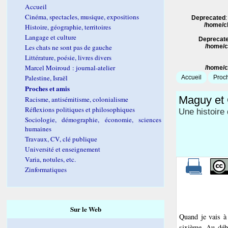
Accueil
Cinéma, spectacles, musique, expositions
Deprecated
/home/c
Histoire, géographie, territoires
Langage et culture
Deprecat
Les chats ne sont pas de gauche
/home/c
Littérature, poésie, livres divers
Marcel Moiroud : journal-atelier
/home/c
Palestine, Israël
Accueil
Proch
Proches et amis
Maguy et 
Racisme, antisémitisme, colonialisme
Réflexions politiques et philosophiques
Une histoire
Sociologie, démographie, économie, sciences
humaines
Travaux, CV, clé publique
Université et enseignement
Varia, notules, etc.
Zinformatiques
Sur le Web
Quand je vais à
sixième. Au déb