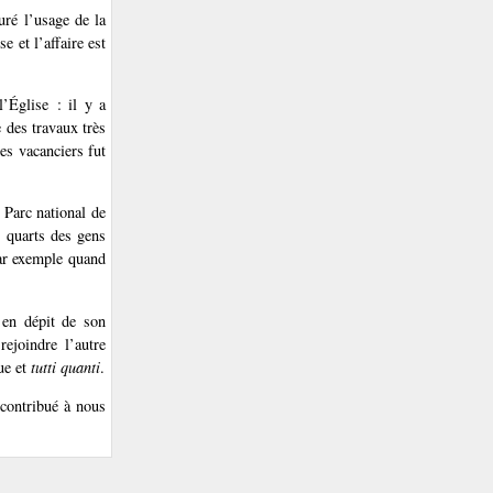
uré l’usage de la
e et l’affaire est
l’Église : il y a
e des travaux très
es vacanciers fut
u Parc national de
s quarts des gens
 par exemple quand
 en dépit de son
rejoindre l’autre
ue et
tutti quanti
.
 contribué à nous