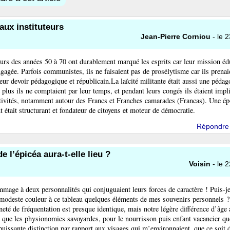
ux instituteurs
Jean-Pierre Corniou
- le 2
eurs des années 50 à 70 ont durablement marqué les esprits car leur mission édu
ngagée. Parfois communistes, ils ne faisaient pas de prosélytisme car ils prenai
 leur devoir pédagogique et républicain.La laïcité militante était aussi une pédag
 plus ils ne comptaient par leur temps, et pendant leurs congés ils étaient imp
ctivités, notamment autour des Francs et Franches camarades (Francas). Une é
 était structurant et fondateur de citoyens et moteur de démocratie.
Répondre
e l’épicéa aura-t-elle lieu ?
Voisin
- le 2
mage à deux personnalités qui conjuguaient leurs forces de caractère ! Puis-je
odeste couleur à ce tableau quelques éléments de mes souvenirs personnels ?
neté de fréquentation est presque identique, mais notre légère différence d’âge 
que les physionomies savoyardes, pour le nourrisson puis enfant vacancier que
puissante distinction par rapport aux visages qui m’environnaient, que ce soit