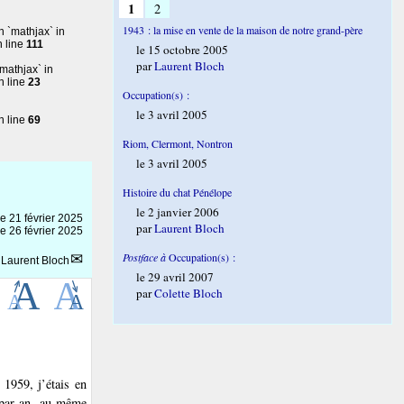
1
2
1943 : la mise en vente de la maison de notre grand-père
in `mathjax` in
 line
111
le 15 octobre 2005
par
Laurent Bloch
`mathjax` in
n line
23
Occupation(s) :
le 3 avril 2005
n line
69
Riom, Clermont, Nontron
le 3 avril 2005
Histoire du chat Pénélope
le 2 janvier 2006
le
21 février 2025
par
Laurent Bloch
le 26 février 2025
Postface à
Occupation(s) :
r
Laurent Bloch
le 29 avril 2007
par
Colette Bloch
 1959, j’étais en
 par an, au même